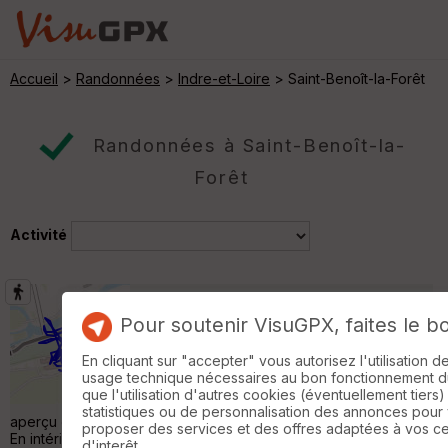
Accueil
>
Randonnées
>
Indre-et-Loire
> Saint-Benoît-la-Forêt
Randonnées à Saint-Benoît-la-
Forêt
Activité
Château d_Ussé
Rigny-Ussé
Pour soutenir VisuGPX, faites le b
Randonnée Pédestre
3 km
En cliquant sur "accepter" vous autorisez l'utilisation 
Bonjour, visite suivante, Château d'Ussé,
usage technique nécessaires au bon fonctionnement du 
type renaissance. La Louloute🐕 avait la
que l'utilisation d'autres cookies (éventuellement tiers)
permission de visiter les intérieurs, cool. Un
statistiques ou de personnalisation des annonces pour
aperçu du parc en chemin, la chapelle, les caves et les écuries.
proposer des services et des offres adaptées à vos c
En intérieur, le parcours et vraiment bien "balisé". Les thème
d'interêt.