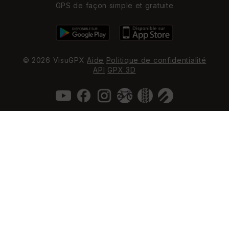
GPS de façon simple et gratuite
© 2026 VisuGPX
Aide
Politique de confidentialité
API
GPX 3D