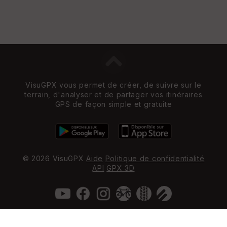
VisuGPX vous permet de créer, de suivre sur le
terrain, d'analyser et de partager vos itinéraires
GPS de façon simple et gratuite
© 2026 VisuGPX
Aide
Politique de confidentialité
API
GPX 3D