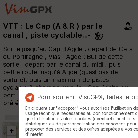
VTT : Le Cap (A & R ) par le
canal , piste cyclable..-
Sortie jusqu'au Cap d'Agde , depart de Cers
ou Portiragne , Vias , Agde : But de cette
sortie , depart par le canal du midi , puis
petite route jusqu'à Agde (quasi pas de
voiture), puis un maximum de pistes
cyclable & chemins jusqu'au Cap .Visite du
port , falaises....Aucune difficulté .A faire de
Pour soutenir VisuGPX, faites le b
préférence le matin ou fin d'apres midi.
En cliquant sur "accepter" vous autorisez l'utilisation 
usage technique nécessaires au bon fonctionnement du 
que l'utilisation d'autres cookies (éventuellement tiers)
statistiques ou de personnalisation des annonces pour
proposer des services et des offres adaptées à vos c
+
d'interêt.