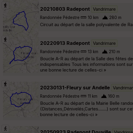
20210803 Radepont
Vandrimare
Randonnée Pédestre
10 km
280 m
Circuit au départ de la salle polyvalente de 
20220913 Radepont
Vandrimare
Randonnée Pédestre
13 km
210 m
Boucle A-R au départ de la Salle des fêtes 
indispensables Tous les informations sont s
une bonne lecture de celles-ci »
20230131-Fleury sur Andelle
Vandrima
Randonnée Pédestre
11 km
160 m
Boucle A-R au départ de la Mairie Belle rand
(Distances,Dénivelés,Cartes.......) sont sur
bonne lecture de celles-ci »
20250923 Radepont Douville
Vandrima