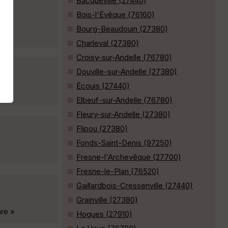
Bacqueville (27440)
Bois-l'Évêque (76160)
Bourg-Beaudouin (27380)
Charleval (27380)
Croisy-sur-Andelle (76780)
Douville-sur-Andelle (27380)
Écouis (27440)
Elbeuf-sur-Andelle (76780)
Fleury-sur-Andelle (27380)
Flipou (27380)
Fonds-Saint-Denis (97250)
Fresne-l'Archevêque (27700)
Fresne-le-Plan (76520)
Gaillardbois-Cressenville (27440)
Grainville (27380)
are »
Hogues (27910)