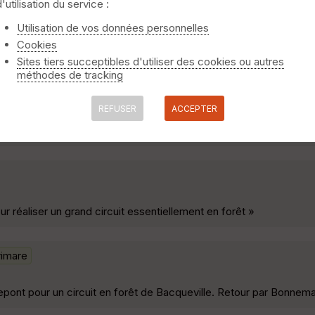
d'utilisation du service :
Utilisation de vos données personnelles
Cookies
r les photos En sens anti-horaire. »
Sites tiers succeptibles d'utiliser des cookies ou autres
méthodes de tracking
REFUSER
ACCEPTER
assant par Vandrimare, Charleval et Fleury sur Andelle »
ur réaliser un grand circuit essentiellement en forêt »
rimare
depont pour un circuit en forêt de Bacqueville. Retour par Bonnem