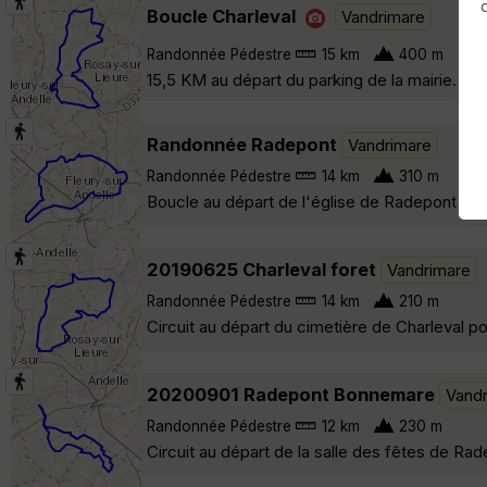
Boucle Charleval
Vandrimare
Randonnée Pédestre
15 km
400 m
15,5 KM au départ du parking de la mairie. Voi
Randonnée Radepont
Vandrimare
Randonnée Pédestre
14 km
310 m
Boucle au départ de l'église de Radepont et p
20190625 Charleval foret
Vandrimare
Randonnée Pédestre
14 km
210 m
Circuit au départ du cimetière de Charleval po
20200901 Radepont Bonnemare
Vand
Randonnée Pédestre
12 km
230 m
Circuit au départ de la salle des fêtes de Ra