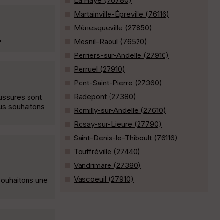
La Haye (76780)
Martainville-Épreville (76116)
Ménesqueville (27850)
»
Mesnil-Raoul (76520)
Perriers-sur-Andelle (27910)
Perruel (27910)
Pont-Saint-Pierre (27360)
Radepont (27380)
ussures sont
us souhaitons
Romilly-sur-Andelle (27610)
Rosay-sur-Lieure (27790)
Saint-Denis-le-Thiboult (76116)
Touffréville (27440)
Vandrimare (27380)
Vascoeuil (27910)
souhaitons une