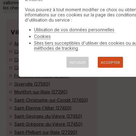
vallonné de 9,6 km qui offre une balade sportive et varié sur
les chemins du Vièvre. »
Vous pouvez à tout moment modifier ce choix ou obten
informations sur ces cookies sur la page des condition
d'utilisation du service :
Utilisation de vos données personnelles
Villes
Cookies
Sites tiers succeptibles d'utiliser des cookies ou a
Appeville-Annebault (27290)
méthodes de tracking
Campigny (27500)
Condé-sur-Risle (27290)
REFUSER
ACCEPTER
Corneville-sur-Risle (27500)
Freneuse-sur-Risle (27290)
Giverville (27560)
Montfort-sur-Risle (27290)
Saint-Christophe-sur-Condé (27450)
Saint-Étienne-l'Allier (27450)
Saint-Georges-du-Vièvre (27450)
Saint-Grégoire-du-Vièvre (27450)
Saint-Philbert-sur-Risle (27290)