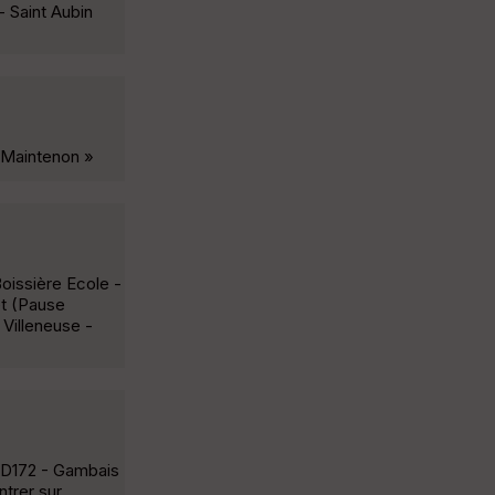
- Saint Aubin
- Maintenon »
oissière Ecole -
êt (Pause
Villeneuse -
- D172 - Gambais
ntrer sur