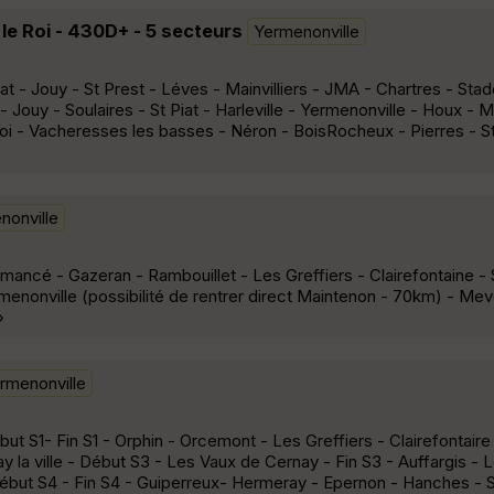
 le Roi - 430D+ - 5 secteurs
Yermenonville
Piat - Jouy - St Prest - Léves - Mainvilliers - JMA - Chartres - St
- Jouy - Soulaires - St Piat - Harleville - Yermenonville - Houx -
Roi - Vacheresses les basses - Néron - BoisRocheux - Pierres - 
nonville
mancé - Gazeran - Rambouillet - Les Greffiers - Clairefontaine 
enonville (possibilité de rentrer direct Maintenon - 70km) - Mevoi
»
rmenonville
t S1- Fin S1 - Orphin - Orcemont - Les Greffiers - Clairefontaire
y la ville - Début S3 - Les Vaux de Cernay - Fin S3 - Auffargis - 
 Début S4 - Fin S4 - Guiperreux- Hermeray - Epernon - Hanches - S