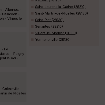
Raizeux (78125)
Saint-Laurent-la-Gâtine (28210)
n - Allonnes -
Saint-Martin-de-Nigelles (28130)
- Gallardon -
n - Vihiers le
Saint-Piat (28130)
Senantes (28210)
Villiers-le-Morhier (28130)
Yermenonville (28130)
s - Le
iaires - Poigny
ent le Roi -
Coltainville -
artin de Nigelles