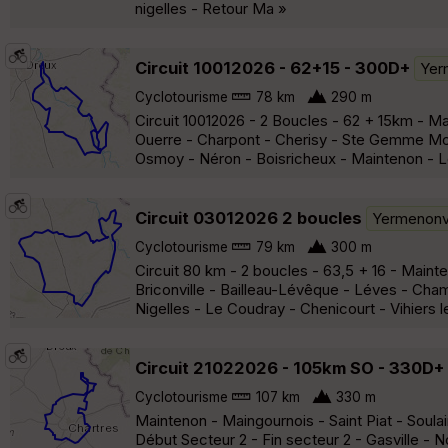
nigelles - Retour Ma »
Circuit 10012026 - 62+15 - 300D+
Yer
Cyclotourisme
78 km
290 m
Circuit 10012026 - 2 Boucles - 62 + 15km - Ma
Ouerre - Charpont - Cherisy - Ste Gemme Moron
Osmoy - Néron - Boisricheux - Maintenon - Le
Circuit 03012026 2 boucles
Yermenonvi
Cyclotourisme
79 km
300 m
Circuit 80 km - 2 boucles - 63,5 + 16 - Maint
Briconville - Bailleau-Lévêque - Léves - Cham
Nigelles - Le Coudray - Chenicourt - Vihiers l
Circuit 21022026 - 105km SO - 330D+
Cyclotourisme
107 km
330 m
Maintenon - Maingournois - Saint Piat - Soulair
Début Secteur 2 - Fin secteur 2 - Gasville - 