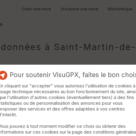
Créer une trace
Visualiser une trace
Bibliothèque
es
données à Saint-Martin-de-
Pour soutenir VisuGPX, faites le bon choi
En cliquant sur "accepter" vous autorisez l'utilisation de cookies à
usage technique nécessaires au bon fonctionnement du site, ainsi
tes
que l'utilisation d'autres cookies (éventuellement tiers) à des fins
statistiques ou de personnalisation des annonces pour vous
EquiChemins Une randonnée dont le départ se fait en Eure-et-Loir
proposer des services et des offres adaptées à vos centres
lques plaines avant de pénétrer dans le massif de la forêt de Ram
d'interêt.
ux, l'étang Neuf, l'étang du Roi... »
Vous pouvez à tout moment modifier ce choix ou obtenir des
informations sur ces cookies sur la page des conditions générale