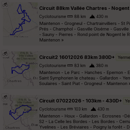
Circuit 88km Vallée Chartres - Nogent
Cyclotourisme
88 km
430 m
Maintenon - Grogneul - Chartrainvilliers - St 
Prés - Champhol - Gasville Oiséme - Gasville 
- Sauny - Pierres - Rond point de Nogent le 
Maintenon »
Circuit2 16012026 83km 380D+
Yerme
Cyclotourisme
83 km
380 m
Maintenon - Le Parc - Hanches - Epernon - E
Saint Symphorien le chateau - Gallardon - Yerm
Soulaires - Saint Piat - Grogneul - Maintenon 
Circuit 07022026 - 103km - 430D+
Ye
Cyclotourisme
103 km
430 m
Maintenon - Houx - Gallardon - Ecrosnes -Débu
S2 - La Celle les Bordes - Les Bordes - Cerna
Yvelines - Les Bréviaires - Poigny la forêt -