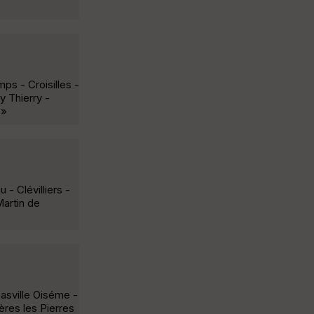
ps - Croisilles -
y Thierry -
 »
- Clévilliers -
Martin de
Gasville Oiséme -
ères les Pierres