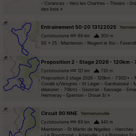
- Corancez - Vers les Chartres - Thivars - Gr
des bois »
Entrainement 50-20 13122025
Yermeno
Cyclotourisme
69 km
300 m
50 + 25 : Maintenon - Nogent le Roi - Faveroll
Proposition 2 - Stage 2026 - 120km -
Cyclotourisme
121 km
730 m
Proposition 2 stage 2026 - 120km - 730D+ - M
Condé s/Vesgres - St Léger - Gambaiseul - M
déjeuner - 70km) - Gazeran - Sauvage - Emanc
Hermeray - Epernon - Droue S/ »
Circuit 90 NNE
Yermenonville
Cyclotourisme
89 km
440 m
Maintenon - St Martin de Nigelles - Hanches 
- Le Bourdonné - Adainville - La Boissière Ecole