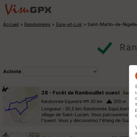
Accueil
>
Randonnées
>
Eure-et-Loir
> Saint-Martin-de-Nigell
Ran
Activité
28 - Forêt de Rambouillet ouest
Senan
Randonnée Equestre
30 km
200 m
Longueur : 30,5 km Randonnée EquiLiberte et 
village de Saint-Lucien. Vous parcourerez que
l'ouest. Vous y découvrirez l'étang de Guiperre