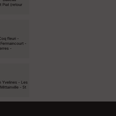
t Piat (retour
oq fleuri -
 Fermaincourt -
erres -
 Yvelines - Les
ittainville - St