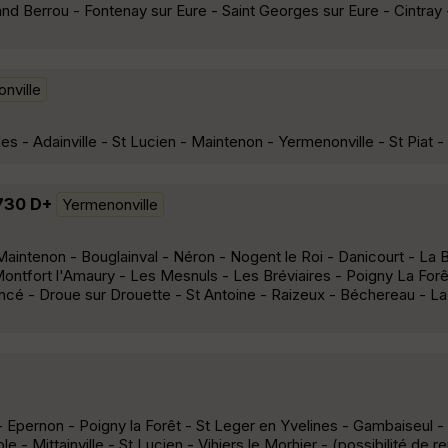
and Berrou - Fontenay sur Eure - Saint Georges sur Eure - Cintray 
nville
es - Adainville - St Lucien - Maintenon - Yermenonville - St Piat 
 730 D+
Yermenonville
aintenon - Bouglainval - Néron - Nogent le Roi - Danicourt - La B
ontfort l'Amaury - Les Mesnuls - Les Bréviaires - Poigny La For
é - Droue sur Drouette - St Antoine - Raizeux - Béchereau - La 
- Epernon - Poigny la Forêt - St Leger en Yvelines - Gambaiseul 
 - Mittainville - St Lucien - Vihiers le Morhier - (possibilité de re