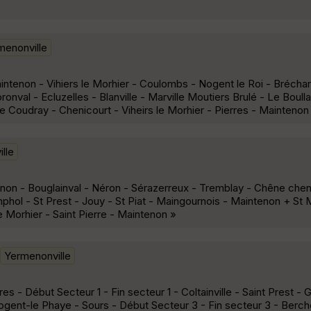
menonville
intenon - Vihiers le Morhier - Coulombs - Nogent le Roi - Brécham
val - Ecluzelles - Blanville - Marville Moutiers Brulé - Le Boulla
 Coudray - Chenicourt - Viheirs le Morhier - Pierres - Maintenon
lle
enon - Bouglainval - Néron - Sérazerreux - Tremblay - Chêne chenu 
phol - St Prest - Jouy - St Piat - Maingournois - Maintenon + St 
e Morhier - Saint Pierre - Maintenon »
Yermenonville
es - Début Secteur 1 - Fin secteur 1 - Coltainville - Saint Prest - 
Nogent-le Phaye - Sours - Début Secteur 3 - Fin secteur 3 - Berch