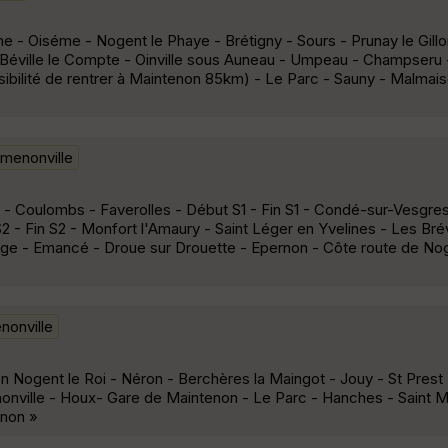
me - Oiséme - Nogent le Phaye - Brétigny - Sours - Prunay le Gillo
e - Béville le Compte - Oinville sous Auneau - Umpeau - Champseru 
ibilité de rentrer à Maintenon 85km) - Le Parc - Sauny - Malmaiso
menonville
r - Coulombs - Faverolles - Début S1 - Fin S1 - Condé-sur-Vesgre
- Fin S2 - Monfort l'Amaury - Saint Léger en Yvelines - Les Brév
vage - Emancé - Droue sur Drouette - Epernon - Côte route de Nog
nonville
Nogent le Roi - Néron - Berchères la Maingot - Jouy - St Prest - 
nonville - Houx- Gare de Maintenon - Le Parc - Hanches - Saint M
enon »