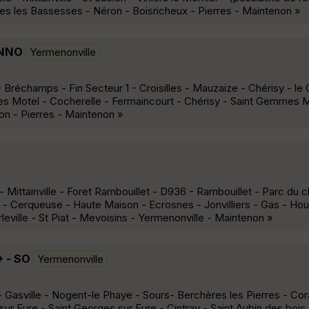
es les Bassesses - Néron - Boisricheux - Pierres - Maintenon »
 NNO
Yermenonville
Bréchamps - Fin Secteur 1 - Croisilles - Mauzaize - Chérisy - le C
es Motel - Cocherelle - Fermaincourt - Chérisy - Saint Gemmes M
on - Pierres - Maintenon »
- Mittainville - Foret Rambouillet - D936 - Rambouillet - Parc du 
 Cerqueuse - Haute Maison - Ecrosnes - Jonvilliers - Gas - Houx 
eville - St Piat - Mevoisins - Yermenonville - Maintenon »
+ - SO
Yermenonville
- Gasville - Nogent-le Phaye - Sours- Berchères les Pierres - Cor
ur Eure - Saint Georges sur Eure - Cintray - Saint Aubin des bois 