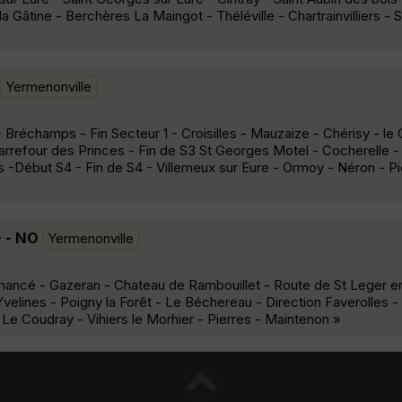
a Gâtine - Berchères La Maingot - Théléville - Chartrainvilliers - S
Yermenonville
Bréchamps - Fin Secteur 1 - Croisilles - Mauzaize - Chérisy - le C
rrefour des Princes - Fin de S3 St Georges Motel - Cocherelle -
 -Début S4 - Fin de S4 - Villemeux sur Eure - Ormoy - Néron - Pi
 - NO
Yermenonville
mancé - Gazeran - Chateau de Rambouillet - Route de St Leger en
velines - Poigny la Forêt - Le Béchereau - Direction Faverolles - M
 Le Coudray - Vihiers le Morhier - Pierres - Maintenon »