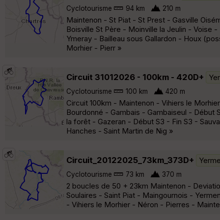
Cyclotourisme
94 km
210 m
Maintenon - St Piat - St Prest - Gasville Oisé
Boisville St Père - Moinville la Jeulin - Vois
Ymeray - Bailleau sous Gallardon - Houx (poss
Morhier - Pierr »
Circuit 31012026 - 100km - 420D+
Yer
Cyclotourisme
100 km
420 m
Circuit 100km - Maintenon - Vihiers le Morhie
Bourdonné - Gambais - Gambaiseul - Début S2 
la forêt - Gazeran - Début S3 - Fin S3 - Sau
Hanches - Saint Martin de Nig »
Circuit_20122025_73km_373D+
Yerme
Cyclotourisme
73 km
370 m
2 boucles de 50 + 23km Maintenon - Deviation 
Soulaires - Saint Piat - Maingournois - Yerme
- Vihiers le Morhier - Néron - Pierres - Maint