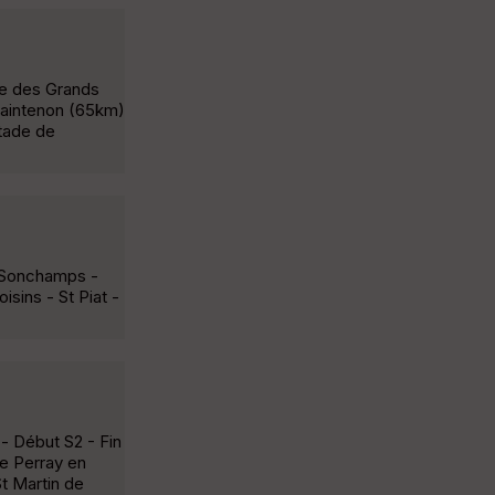
ade des Grands
 Maintenon (65km)
Stade de
- Sonchamps -
sins - St Piat -
 - Début S2 - Fin
Le Perray en
t Martin de