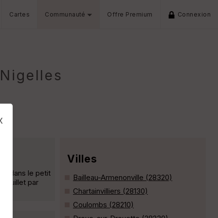
Cartes
Communauté
Offre Premium
Connexion
Nigelles
x
Villes
, dans le petit
Bailleau-Armenonville (28320)
bouillet par
Chartainvilliers (28130)
Coulombs (28210)
s