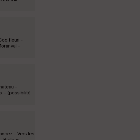
oq fleuri -
oranval -
chateau -
- (possibilité
ancez - Vers les
- Bailleau