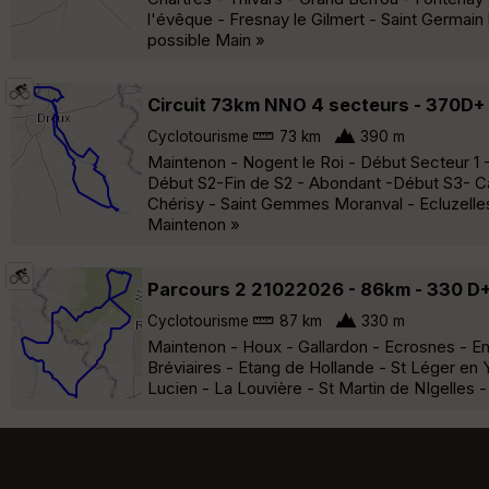
l'évêque - Fresnay le Gilmert - Saint Germain l
possible Main »
Circuit 73km NNO 4 secteurs - 370D+
Cyclotourisme
73 km
390 m
Maintenon - Nogent le Roi - Début Secteur 1 - 
Début S2-Fin de S2 - Abondant -Début S3- Ca
Chérisy - Saint Gemmes Moranval - Ecluzelles
Maintenon »
Parcours 2 21022026 - 86km - 330 D+
Cyclotourisme
87 km
330 m
Maintenon - Houx - Gallardon - Ecrosnes - E
Bréviaires - Etang de Hollande - St Léger en Y
Lucien - La Louvière - St Martin de NIgelles -