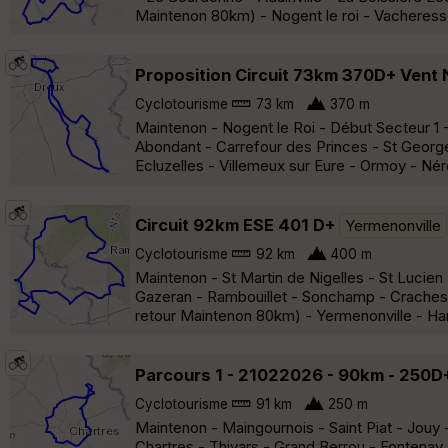
Maintenon 80km) - Nogent le roi - Vacheress
Proposition Circuit 73km 370D+ Vent
Cyclotourisme
73 km
370 m
Maintenon - Nogent le Roi - Début Secteur 1 - 
Abondant - Carrefour des Princes - St Georg
Ecluzelles - Villemeux sur Eure - Ormoy - Nér
Circuit 92km ESE 401 D+
Yermenonville
Cyclotourisme
92 km
400 m
Maintenon - St Martin de Nigelles - St Lucien 
Gazeran - Rambouillet - Sonchamp - Craches -
retour Maintenon 80km) - Yermenonville - Harl
Parcours 1 - 21022026 - 90km - 250D
Cyclotourisme
91 km
250 m
Maintenon - Maingournois - Saint Piat - Jouy 
Chartres - Thivars - Grand Berrou - Fontenay s