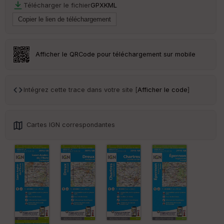
Télécharger le fichier
GPX
KML
Ep
ai
ss
eu
r
Afficher le QRCode pour téléchargement sur mobile
Tr
an
Intégrez cette trace dans votre site [
Afficher le code
]
sp
ar
en
ce
Cartes IGN correspondantes
Po
int
illé
s
S
e
n