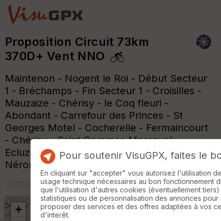
Proposition Circuit 73km
370D+ Vent NNO
Maintenon - Nogent le Roi - Début Secteur
1 - Bréchamps - Fin Secteur 1 - Croisilles -
Mauzaize - Chérisy - le Coq fleuri -
Abondant - Carrefour des Princes - St
Georges Motel - Cocherelle - Fermaincourt
- Chérisy - Saint Gemmes Moranval -
Ecluzelles - Villemeux sur Eure - Ormoy -
Pour soutenir VisuGPX, faites le b
Néron - Pierres - Maintenon
En cliquant sur "accepter" vous autorisez l'utilisation 
usage technique nécessaires au bon fonctionnement du 
+
m
que l'utilisation d'autres cookies (éventuellement tiers)
statistiques ou de personnalisation des annonces pour
proposer des services et des offres adaptées à vos c
+
d'interêt.