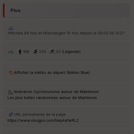
N
Plus
Aff
ic
he
r
Affichée 64 fois et téléchargée 15 fois depuis le 09.02.26 12:27
d
é
p
ar
168
229
33 [
Légende
]
t
ar
Afficher la météo au départ (Météo Blue)
ri
v
é
e
Itinéraires Cyclotourisme autour de
Maintenon
·
Les plus belles randonnées autour de Maintenon
C
ou
le
URL permanente de la page
ur
https://www.visugpx.com/bkp4afwRLZ