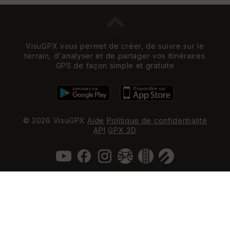
VisuGPX vous permet de créer, de suivre sur le
terrain, d'analyser et de partager vos itinéraires
GPS de façon simple et gratuite
© 2026 VisuGPX
Aide
Politique de confidentialité
API
GPX 3D