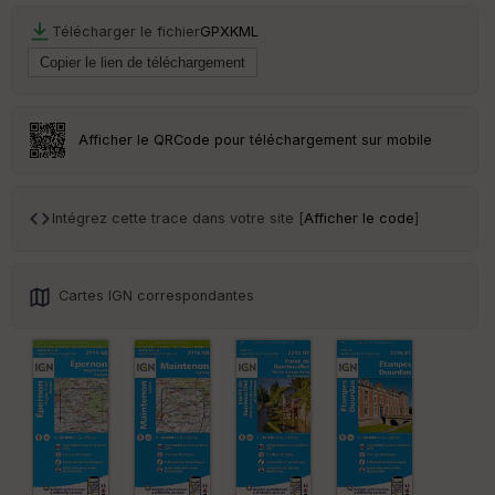
Télécharger le fichier
GPX
KML
Ep
ai
ss
eu
r
Afficher le QRCode pour téléchargement sur mobile
Tr
an
sp
Intégrez cette trace dans votre site [
Afficher le code
]
ar
en
ce
Cartes IGN correspondantes
Po
int
illé
s
S
e
n