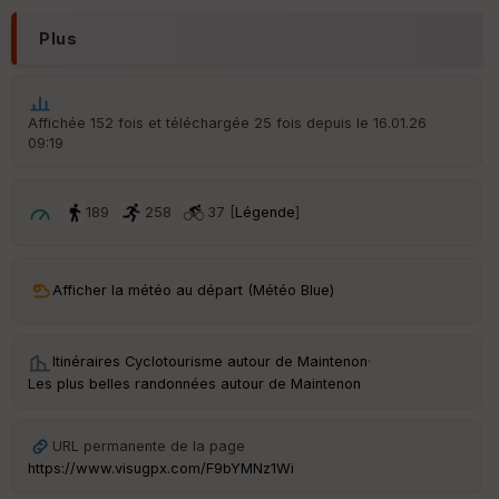
N
Plus
Aff
ic
he
r
Affichée 152 fois et téléchargée 25 fois depuis le 16.01.26
d
09:19
é
p
ar
t
189
258
37 [
Légende
]
ar
ri
v
Afficher la météo au départ (Météo Blue)
é
e
Itinéraires Cyclotourisme autour de
Maintenon
·
C
Les plus belles randonnées autour de Maintenon
ou
le
ur
URL permanente de la page
https://www.visugpx.com/F9bYMNz1Wi