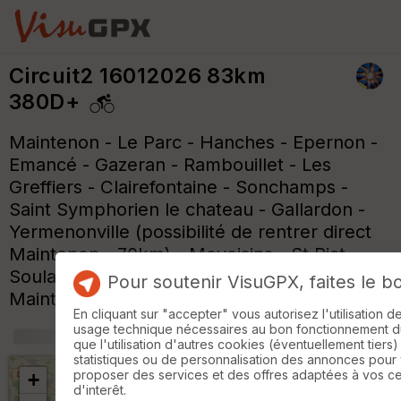
Circuit2 16012026 83km
380D+
Maintenon - Le Parc - Hanches - Epernon -
Emancé - Gazeran - Rambouillet - Les
Greffiers - Clairefontaine - Sonchamps -
Saint Symphorien le chateau - Gallardon -
Yermenonville (possibilité de rentrer direct
Maintenon - 70km) - Mevoisins - St Piat -
Soulaires - Saint Piat - Grogneul -
Pour soutenir VisuGPX, faites le b
Maintenon
En cliquant sur "accepter" vous autorisez l'utilisation 
usage technique nécessaires au bon fonctionnement du 
+
m
que l'utilisation d'autres cookies (éventuellement tiers)
statistiques ou de personnalisation des annonces pour
proposer des services et des offres adaptées à vos c
+
d'interêt.