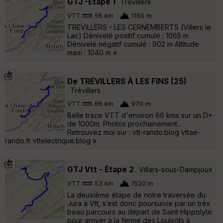
GTJ -Etape 1
Trévillers
VTT
56 km
1150 m
TREVILLERS - LES CERNEMBERTS (Villers le
Lac) Dénivelé positif cumulé : 1065 m
Dénivelé négatif cumulé : 902 m Altitude
maxi : 1040 m »
De TRÉVILLERS À LES FINS (25)
Trévillers
VTT
66 km
970 m
Belle trace VTT d'environ 66 kms sur un D+
de 1000m. Photos prochainement...
Retrouvez moi sur : vtt-rando.blog vttae-
rando.fr vttelectrique.blog »
GTJ Vtt - Étape 2
Villars-sous-Dampjoux
VTT
53 km
1520 m
La deuxième étape de notre traversée du
Jura à Vtt, s’est donc poursuivie par un très
beau parcours au départ de Saint Hippolyte
pour arriver à la ferme des Louisots à