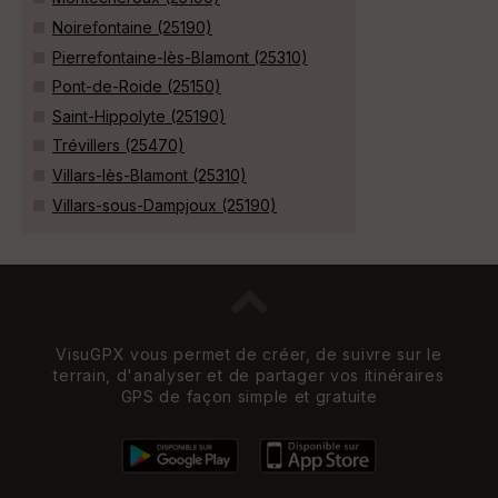
Noirefontaine (25190)
Pierrefontaine-lès-Blamont (25310)
Pont-de-Roide (25150)
Saint-Hippolyte (25190)
Trévillers (25470)
Villars-lès-Blamont (25310)
Villars-sous-Dampjoux (25190)
VisuGPX vous permet de créer, de suivre sur le
terrain, d'analyser et de partager vos itinéraires
GPS de façon simple et gratuite