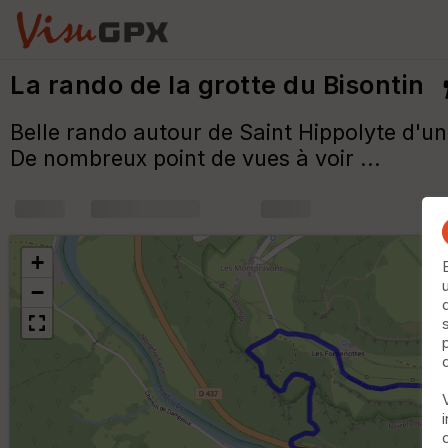
La rando de la grotte du Bisontin
Belle rando autour de Saint Hippolyte d'u
De nombreux point de vues à voir ...
+
m
+
−