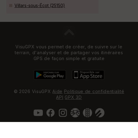
Villars-sous-Écot (25150)
VisuGPX vous permet de créer, de suivre sur le
terrain, d'analyser et de partager vos itinéraires
GPS de façon simple et gratuite
© 2026 VisuGPX
Aide
Politique de confidentialité
API
GPX 3D