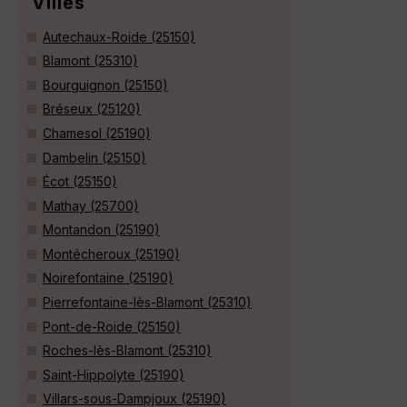
Villes
Autechaux-Roide (25150)
Blamont (25310)
Bourguignon (25150)
Bréseux (25120)
Chamesol (25190)
Dambelin (25150)
Écot (25150)
Mathay (25700)
Montandon (25190)
Montécheroux (25190)
Noirefontaine (25190)
Pierrefontaine-lès-Blamont (25310)
Pont-de-Roide (25150)
Roches-lès-Blamont (25310)
Saint-Hippolyte (25190)
Villars-sous-Dampjoux (25190)