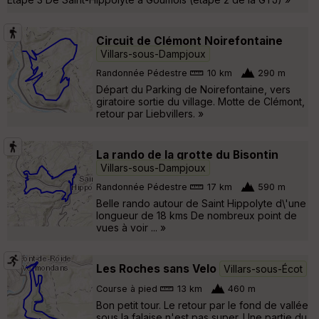
Circuit de Clémont Noirefontaine
Villars-sous-Dampjoux
Randonnée Pédestre
10 km
290 m
Départ du Parking de Noirefontaine, vers
giratoire sortie du village. Motte de Clémont,
retour par Liebvillers. »
La rando de la grotte du Bisontin
Villars-sous-Dampjoux
Randonnée Pédestre
17 km
590 m
Belle rando autour de Saint Hippolyte d\'une
longueur de 18 kms De nombreux point de
vues à voir ... »
Les Roches sans Velo
Villars-sous-Écot
Course à pied
13 km
460 m
Bon petit tour. Le retour par le fond de vallée
sous la falaise n'est pas super. Une partie du