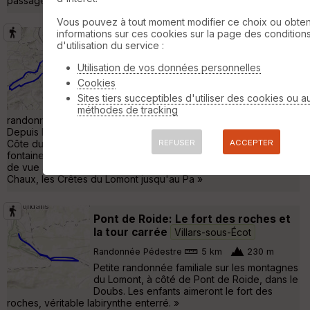
passages délicats.. Cailloux faites attention tout de même. »
Vous pouvez à tout moment modifier ce choix ou obten
informations sur ces cookies sur la page des condition
À pied ou VTT Point de vue de
d'utilisation du service :
Montaigu et belvédère sur Saint-
Utilisation de vos données personnelles
Hippolyte
Villars-sous-Dampjoux
Cookies
Randonnée Pédestre
18 km
600 m
Sites tiers succeptibles d'utiliser des cookies ou a
Vous prouver réaliser cette superbe
méthodes de tracking
randonnée depuis valoreille. Voici la description de visorando :
Depuis Bief, le long du Doubs, montée dans la combe par la
Côte du Savu, passage près de Chatillon sous Maîche et par la
REFUSER
ACCEPTER
fontaine et statue de Saint-Léger, datant de 1721, jusqu'au point
de vue à 360° de Montaigu dominant, d'un côté, les Terres de
Chaux, les Crêtes du Lomont jusqu'au Pa »
Pont de Roide: Le fort des roches et
la tour carrée
Villars-sous-Écot
Randonnée Pédestre
5 km
230 m
Petite randonnée familiale sur les montagnes
du Lomont, à côté de Pont de Roide, dans le
Doubs. Les enfants aimeront le fort des
roches, véritable labirynthe enterré. »