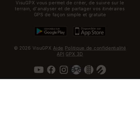
VisuGPX vous permet de créer, de suivre sur le
terrain, d'analyser et de partager vos itinéraires
GPS de façon simple et gratuite
© 2026 VisuGPX
Aide
Politique de confidentialité
API
GPX 3D