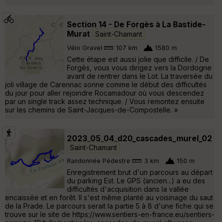
Section 14 - De Forgès à La Bastide-
Murat
Saint-Chamant
Vélo Gravel
107 km
1580 m
Cette étape est aussi jolie que difficile. / De
Forgès, vous vous dirigez vers la Dordogne
avant de rentrer dans le Lot. La traversée du
joli village de Carennac sonne comme le début des difficultés
du jour pour aller rejoindre Rocamadour où vous descendez
par un single track assez technique. / Vous remontez ensuite
sur les chemins de Saint-Jacques-de-Compostelle. »
2023_05_04_d20_cascades_murel_02
Saint-Chamant
Randonnée Pédestre
3 km
150 m
Enregistrement brut d'un parcours au départ
du parking Est. Le GPS (ancien...) a eu des
difficultés d'acquisition dans la vallée
encaissée et en forêt. Il s'est même planté au voisinage du saut
de la Prade. Le parcours serait la partie 5 à 8 d'une fiche qui se
trouve sur le site de https://www.sentiers-en-france.eu/sentiers-