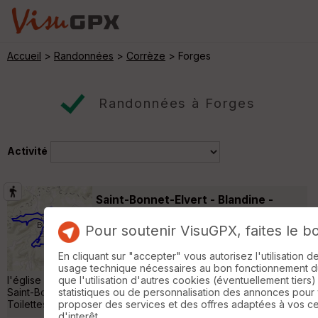
Accueil
>
Randonnées
>
Corrèze
> Forges
Randonnées à Forges
Activité
Saint-Bonnet-Elvert - Blandine -
Bétaille
Saint-Chamant
Pour soutenir VisuGPX, faites le b
Randonnée Pédestre
12 km
230 m
Boucle au départ de la mairie de Saint-
En cliquant sur "accepter" vous autorisez l'utilisation 
Bonnet-Elvert. À part un tour à et autour de
usage technique nécessaires au bon fonctionnement du 
l'église au début, cette boucle suit strictement le parcours de
que l'utilisation d'autres cookies (éventuellement tiers)
Saint-Bonnet-Elvert, balisage jaune surmonté du nombre 13.
statistiques ou de personnalisation des annonces pour
Toilettes propres près de la mairie. »
proposer des services et des offres adaptées à vos c
d'interêt.