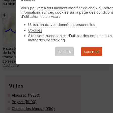
ou bien sûr un intrus est passé. Pou »
Vous pouvez à tout moment modifier ce choix ou obten
informations sur ces cookies sur la page des condition
d'utilisation du service :
2023_05_04_d20_cascades_murel_02
Saint-Chamant
Utilisation de vos données personnelles
Randonnée Pédestre
3 km
150 m
Cookies
Enregistrement brut d'un parcours au départ
Sites tiers succeptibles d'utiliser des cookies ou a
du parking Est. Le GPS (ancien...) a eu des
méthodes de tracking
difficultés d'acquisition dans la vallée
encaissée et en forêt. Il s'est même planté au voisinage du saut
REFUSER
ACCEPTER
de la Prade. Le parcours serait la partie 5 à 8 d'une fiche qui se
trouve sur le site de https://www.sentiers-en-france.eu/sentiers-
correze-19/tulle/sentier-les-cascades-de-murel-albussac
L'auteur »
Villes
Albussac (19380)
Beynat (19190)
Chanac-les-Mines (19150)