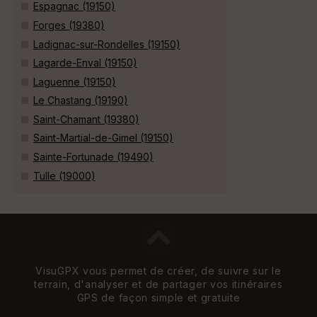
Espagnac (19150)
Forges (19380)
Ladignac-sur-Rondelles (19150)
Lagarde-Enval (19150)
Laguenne (19150)
Le Chastang (19190)
Saint-Chamant (19380)
Saint-Martial-de-Gimel (19150)
Sainte-Fortunade (19490)
Tulle (19000)
VisuGPX vous permet de créer, de suivre sur le
terrain, d'analyser et de partager vos itinéraires
GPS de façon simple et gratuite