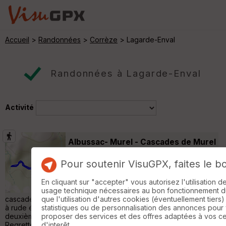
Accueil
>
Randonnées
>
Corrèze
> Lagarde-Enval
Randonnées à Lagarde-Enval
Activité
Albussac- Murel - Cascades de Murel
ct
Saint-Chamant
Pour soutenir VisuGPX, faites le b
Randonnée Pédestre
2 km
Bonjour, étant à côté un visite s'imposait.
En cliquant sur "accepter" vous autorisez l'utilisation 
Avait prévu un tour de 5 km pour voir une
usage technique nécessaires au bon fonctionnement du 
cascade que je ne connaissait pas. La ballade du matin avait mis
que l'utilisation d'autres cookies (éventuellement tiers)
à rude épreuve les petites jambes🦵 qui me portent. Donc, à la
statistiques ou de personnalisation des annonces pour
deuxième cascade, qui se mérite, ai fait demi tour, était vidé.
proposer des services et des offres adaptées à vos c
Regrette pas l'effort, la lumière était excellente pour les photos,
d'interêt.