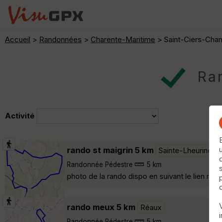
Accueil
>
Randonnées
>
Charente-Maritime
> Saint-Ciers-Ch
Ran
Activité
rando st maigrin 5 km
Sainte-Lheurine
Randonnée Pédestre
5 km
photo de la rando dispo en suivant le lien r
rando meux 5 km
Réaux
Randonnée Pédestre
5 km