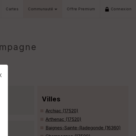
Cartes
Communauté
Offre Premium
Connexion
ampagne
x
Villes
ml »
Archiac (17520)
Arthenac (17520)
Baignes-Sainte-Radegonde (16360)
s