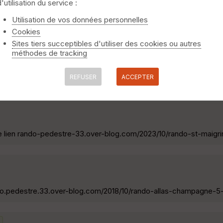
d'utilisation du service :
rando.pedestre.33.over-blog.com/2018/10/rando-meux-5-km.html »
Utilisation de vos données personnelles
Cookies
inte-Lheurine
Sites tiers succeptibles d'utiliser des cookies ou autres
méthodes de tracking
t le lien rando-pedestre-33.over-blog.com/2023/10/rando-st-cier
REFUSER
ACCEPTER
 le lien rando-pedestre-33.over-blog.com/2023/10/rando-st-maigr
rando.pedestre.33.over-blog.com/2018/10/rando-allas-champagne-5