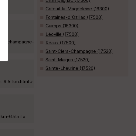
Champagnac (17500)
Criteuil-la-Magdeleine (16300)
Fontaines-d'Ozillac (17500)
Guimps (16300)
Léoville (17500)
s-sur-champagne-
Réaux (17500)
Saint-Ciers-Champagne (17520)
Saint-Maigrin (17520)
Sainte-Lheurine (17520)
in-9.5-km.html »
-km-6.html »