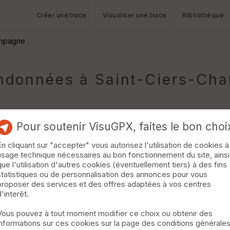
Créer une trace
Visualiser une trace
Bibliothèque
ampagne
données à Saint-Ciers-Ch
Pour soutenir VisuGPX, faites le bon choi
En cliquant sur "accepter" vous autorisez l'utilisation de cookies à
usage technique nécessaires au bon fonctionnement du site, ainsi
que l'utilisation d'autres cookies (éventuellement tiers) à des fins
statistiques ou de personnalisation des annonces pour vous
ando.pedestre.33.over-blog.com/2018/08/rando-st-maigrin-7-km.ht
proposer des services et des offres adaptées à vos centres
d'interêt.
Vous pouvez à tout moment modifier ce choix ou obtenir des
informations sur ces cookies sur la page des conditions générale