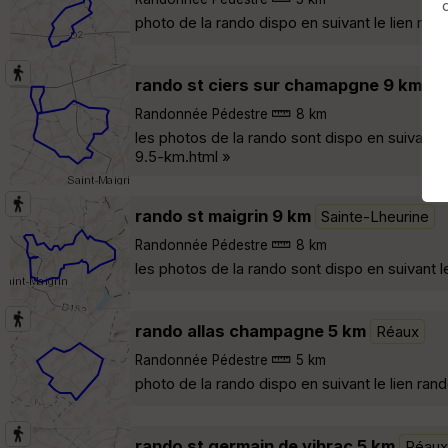
photo de la rando dispo en suivant le lien 
rando st ciers sur chamapgne 9 km
Sa
Randonnée Pédestre
8 km
les photos de la rando sont dispo en suivan
9.5-km.html »
rando st maigrin 9 km
Sainte-Lheurine
Randonnée Pédestre
8 km
les photos de la rando sont dispo en suivant
rando allas champagne 5 km
Réaux
Randonnée Pédestre
5 km
photo de la rando dispo en suivant le lien 
rando st germain de vibrac 5 km
Réaux