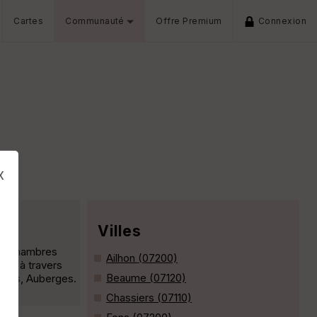
Cartes
Communauté
Offre Premium
Connexion
x
Villes
es, Chambres
Ailhon (07200)
gue à travers
Beaume (07120)
fuges, Auberges.
Chassiers (07110)
s