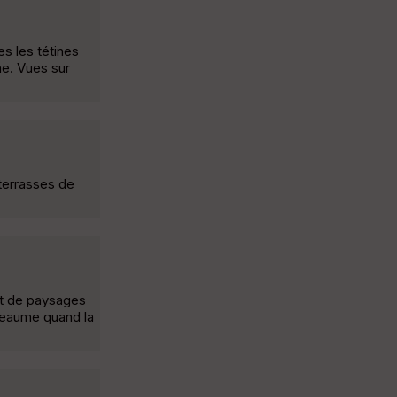
s les tétines
ne. Vues sur
 terrasses de
 et de paysages
 Beaume quand la