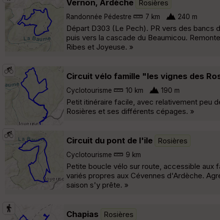
Vernon, Ardèche
Rosières
Randonnée Pédestre
7 km
240 m
Départ D303 (Le Pech). PR vers des bancs d
puis vers la cascade du Beaumicou. Remonter v
Ribes et Joyeuse. »
Circuit vélo famille "les vignes des Ro
Cyclotourisme
10 km
190 m
Petit itinéraire facile, avec relativement pe
Rosières et ses différents cépages. »
Circuit du pont de l'ile
Rosières
Cyclotourisme
9 km
Petite boucle vélo sur route, accessible aux 
variés propres aux Cévennes d'Ardèche. Agréab
saison s'y prête. »
Chapias
Rosières