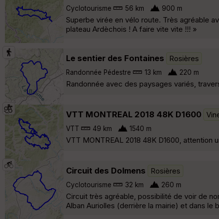
Cyclotourisme
56 km
900 m
Superbe virée en vélo route. Très agréable av
plateau Ardèchois ! A faire vite vite !!! »
Le sentier des Fontaines
Rosières
Randonnée Pédestre
13 km
220 m
Randonnée avec des paysages variés, travers
VTT MONTREAL 2018 48K D1600
Vin
VTT
49 km
1540 m
VTT MONTREAL 2018 48K D1600, attention un pa
Circuit des Dolmens
Rosières
Cyclotourisme
32 km
260 m
Circuit très agréable, possibilité de voir de
Alban Auriolles (derrière la mairie) et dans le