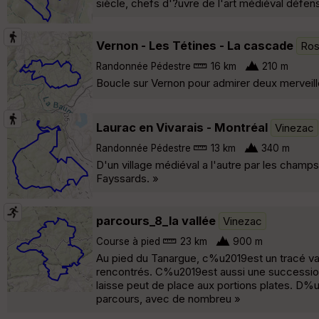
siècle, chefs d'?uvre de l'art médiéval défensi
Vernon - Les Tétines - La cascade
Ros
Randonnée Pédestre
16 km
210 m
Boucle sur Vernon pour admirer deux merveill
Laurac en Vivarais - Montréal
Vinezac
Randonnée Pédestre
13 km
340 m
D'un village médiéval a l'autre par les champs 
Fayssards. »
parcours_8_la vallée
Vinezac
Course à pied
23 km
900 m
Au pied du Tanargue, c%u2019est un tracé va
rencontrés. C%u2019est aussi une succession 
laisse peut de place aux portions plates. D%
parcours, avec de nombreu »