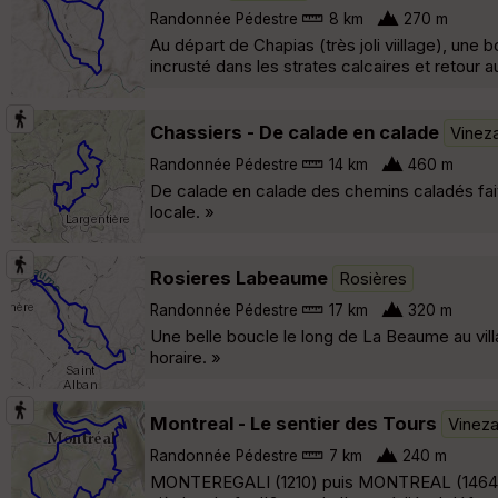
Randonnée Pédestre
8 km
270 m
Au départ de Chapias (très joli viillage), une
incrusté dans les strates calcaires et retour 
Chassiers - De calade en calade
Vinez
Randonnée Pédestre
14 km
460 m
De calade en calade des chemins caladés faits
locale. »
Rosieres Labeaume
Rosières
Randonnée Pédestre
17 km
320 m
Une belle boucle le long de La Beaume au vil
horaire. »
Montreal - Le sentier des Tours
Vinez
Randonnée Pédestre
7 km
240 m
MONTEREGALI (1210) puis MONTREAL (1464), un