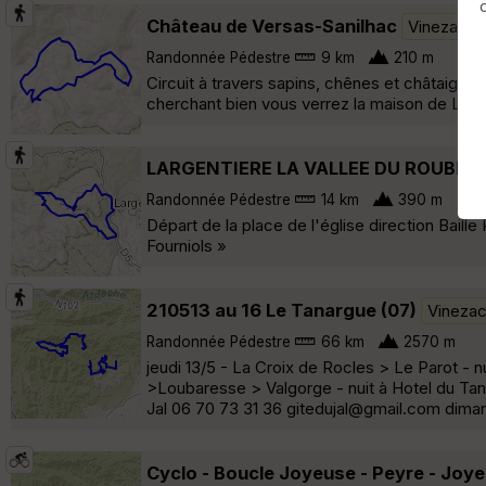
Château de Versas-Sanilhac
Vinezac
Randonnée Pédestre
9 km
210 m
Circuit à travers sapins, chênes et châtaign
cherchant bien vous verrez la maison de Léo F
LARGENTIERE LA VALLEE DU ROUBRE
Randonnée Pédestre
14 km
390 m
Départ de la place de l'église direction Bail
Fourniols »
210513 au 16 Le Tanargue (07)
Vineza
Randonnée Pédestre
66 km
2570 m
jeudi 13/5 - La Croix de Rocles > Le Parot - 
>Loubaresse > Valgorge - nuit à Hotel du Tan
Jal 06 70 73 31 36 gitedujal@gmail.com diman
Cyclo - Boucle Joyeuse - Peyre - Joy