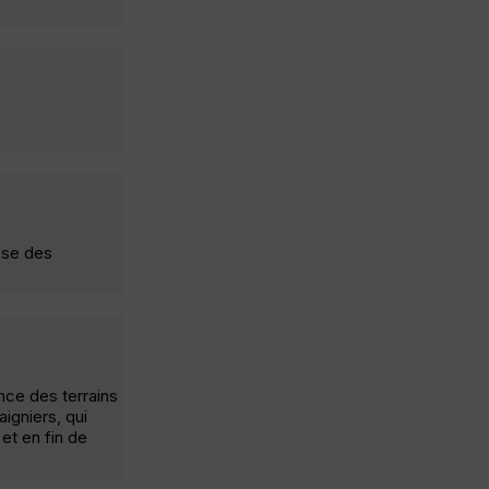
aise des
nce des terrains
igniers, qui
et en fin de