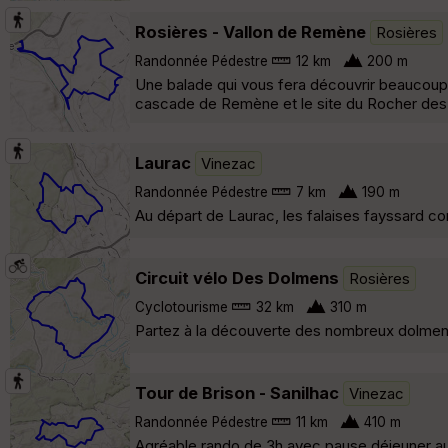
Rosières - Vallon de Remène
Rosières
Randonnée Pédestre
12 km
200 m
Une balade qui vous fera découvrir beaucoup d
cascade de Remène et le site du Rocher des
Laurac
Vinezac
Randonnée Pédestre
7 km
190 m
Au départ de Laurac, les falaises fayssard con
Circuit vélo Des Dolmens
Rosières
Cyclotourisme
32 km
310 m
Partez à la découverte des nombreux dolmens,
Tour de Brison - Sanilhac
Vinezac
Randonnée Pédestre
11 km
410 m
Agréable rando de 3h avec pause déjeuner au