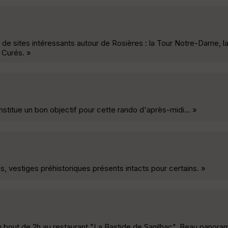
e sites intéressants autour de Rosières : la Tour Notre-Dame, la
 Curés. »
stitue un bon objectif pour cette rando d'après-midi... »
 vestiges préhistoriques présents intacts pour certains. »
 bout de 2h au restaurant "La Bastide de Sanilhac". Beau panora