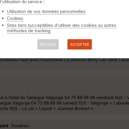
d'utilisation du service :
Utilisation de vos données personnelles
Cookies
iers sur des chemins empierrés, vous traverserez de beaux hameau
Sites tiers succeptibles d'utiliser des cookies ou autres
errer . »
méthodes de tracking
AU TERRE
Vinezac
REFUSER
ACCEPTER
le Roubreau Haut laval Pouchonnet Le plancon Berty Les verts Lauz
c
nuit à Hotel du Tanargue Valgorge 04 75 88 98 98 vendredi 14/5 - 
argue Valgorge 04 75 88 98 98 samedi 15/5 - Valgorge > Laboule -
che 16/5 - Le Jal > Leyval > Joannas #robert »
euse
Rosières