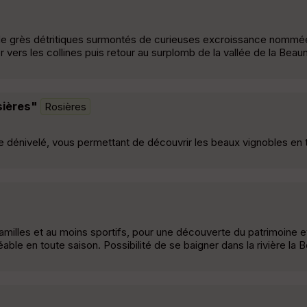
e grès détritiques surmontés de curieuses excroissance nommée
ers les collines puis retour au surplomb de la vallée de la Beau
sières"
Rosières
u de dénivelé, vous permettant de découvrir les beaux vignobles en
familles et au moins sportifs, pour une découverte du patrimoine
le en toute saison. Possibilité de se baigner dans la rivière la