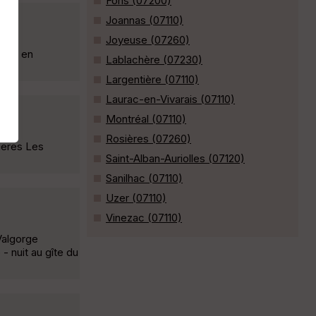
Fons (07200)
Joannas (07110)
Joyeuse (07260)
x et en
Lablachère (07230)
Largentière (07110)
Laurac-en-Vivarais (07110)
Montréal (07110)
Rosières (07260)
ieres Les
Saint-Alban-Auriolles (07120)
Sanilhac (07110)
Uzer (07110)
Vinezac (07110)
Valgorge
 nuit au gîte du