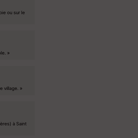
ie ou sur le
le. »
 village. »
ères) à Saint