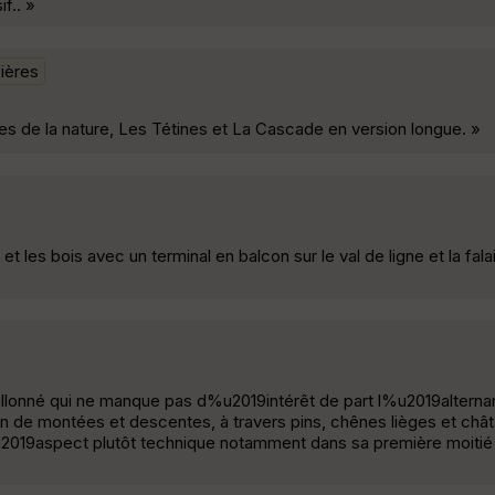
f.. »
ières
es de la nature, Les Tétines et La Cascade en version longue. »
et les bois avec un terminal en balcon sur le val de ligne et la fal
llonné qui ne manque pas d%u2019intérêt de part l%u2019alterna
de montées et descentes, à travers pins, chênes lièges et châta
u2019aspect plutôt technique notamment dans sa première moitié 