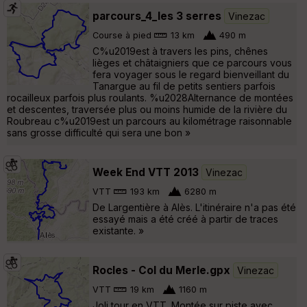
parcours_4_les 3 serres
Vinezac
Course à pied
13 km
490 m
C%u2019est à travers les pins, chênes
lièges et châtaigniers que ce parcours vous
fera voyager sous le regard bienveillant du
Tanargue au fil de petits sentiers parfois
rocailleux parfois plus roulants. %u2028Alternance de montées
et descentes, traversée plus ou moins humide de la rivière du
Roubreau c%u2019est un parcours au kilométrage raisonnable
sans grosse difficulté qui sera une bon »
Week End VTT 2013
Vinezac
VTT
193 km
6280 m
De Largentière à Alès. L'itinéraire n'a pas été
essayé mais a été créé à partir de traces
existante. »
Rocles - Col du Merle.gpx
Vinezac
VTT
19 km
1160 m
Joli tour en VTT. Montée sur piste avec