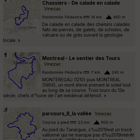
Chassiers - De calade en calade
Vinezac
Randonnée Pédestre
14 km
460 m
De calade en calade des chemins caladés
faits de pierres, de galets, de schistes, de
calcaire ou de grès suivant la géologie
locale. »
Montreal - Le sentier des Tours
Vinezac
Randonnée Pédestre
7 km
240 m
MONTEREGALI (1210) puis MONTREAL
(1464), un mont élevé prenant le soleil tout
au long de sa course. Trois tours du 13e
siècle, chefs d'?uvre de l'art médiéval défensif.. »
parcours_8_la vallée
Vinezac
Course à pied
23 km
900 m
Au pied du Tanargue, c%u2019est un tracé
vallonné qui ne manque pas d%u2019intérêt