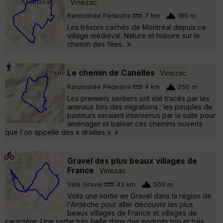
Vinezac
Randonnée Pédestre
7 km
190 m
Les trésors cachés de Montréal depuis ce
village médiéval. Nature et histoire sur le
chemin des fées.. »
Le chemin de Canelles
Vinezac
Randonnée Pédestre
4 km
250 m
Les premiers sentiers ont été tracés par les
animaux lors des migrations ; les peuples de
pasteurs seraient intervenus par la suite pour
aménager et baliser ces chemins ouverts
que l'on appelle des « drailles ». »
Gravel des plus beaux villages de
France
Vinezac
Vélo Gravel
43 km
500 m
Voilà une sortie en Gravel dans la région de
l'Ardèche pour aller découvrir les plus
beaux villages de France et villages de
caractère. Une sortie très belle dans des endroits top et très