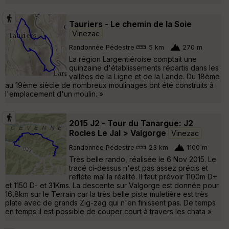
Tauriers - Le chemin de la Soie
Vinezac
Randonnée Pédestre
5 km
270 m
La région Largentiéroise comptait une
quinzaine d'établissements répartis dans les
vallées de la Ligne et de la Lande. Du 18ème
au 19ème siècle de nombreux moulinages ont été construits à
l'emplacement d'un moulin. »
2015 J2 - Tour du Tanargue: J2
Rocles Le Jal > Valgorge
Vinezac
Randonnée Pédestre
23 km
1100 m
Très belle rando, réalisée le 6 Nov 2015. Le
tracé ci-dessus n'est pas assez précis et
reflète mal la réalité. Il faut prévoir 1100m D+
et 1150 D- et 31Kms. La descente sur Valgorge est donnée pour
16,8km sur le Terrain car la très belle piste muletière est très
plate avec de grands Zig-zag qui n'en finissent pas. De temps
en temps il est possible de couper court à travers les chata »