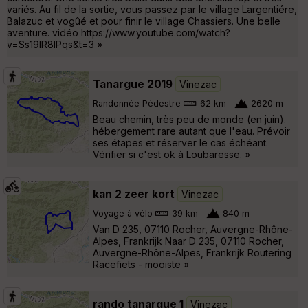
variés. Au fil de la sortie, vous passez par le village Largentiére,
Balazuc et vogûé et pour finir le village Chassiers. Une belle
aventure. vidéo https://www.youtube.com/watch?
v=Ss19lR8IPqs&t=3 »
Tanargue 2019
Vinezac
Randonnée Pédestre
62 km
2620 m
Beau chemin, très peu de monde (en juin).
hébergement rare autant que l'eau. Prévoir
ses étapes et réserver le cas échéant.
Vérifier si c'est ok à Loubaresse. »
kan 2 zeer kort
Vinezac
Voyage à vélo
39 km
840 m
Van D 235, 07110 Rocher, Auvergne-Rhône-
Alpes, Frankrijk Naar D 235, 07110 Rocher,
Auvergne-Rhône-Alpes, Frankrijk Routering
Racefiets - mooiste »
rando tanargue 1
Vinezac