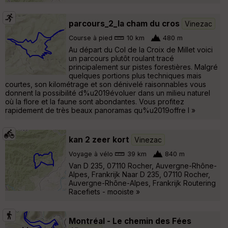
parcours_2_la cham du cros
Vinezac
Course à pied
10 km
480 m
Au départ du Col de la Croix de Millet voici
un parcours plutôt roulant tracé
principalement sur pistes forestières. Malgré
quelques portions plus techniques mais
courtes, son kilométrage et son dénivelé raisonnables vous
donnent la possibilité d%u2019évoluer dans un milieu naturel
où la flore et la faune sont abondantes. Vous profitez
rapidement de très beaux panoramas qu%u2019offre l »
kan 2 zeer kort
Vinezac
Voyage à vélo
39 km
840 m
Van D 235, 07110 Rocher, Auvergne-Rhône-
Alpes, Frankrijk Naar D 235, 07110 Rocher,
Auvergne-Rhône-Alpes, Frankrijk Routering
Racefiets - mooiste »
Montréal - Le chemin des Fées