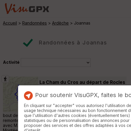
Accueil
>
Randonnées
>
Ardèche
> Joannas
Randonnées à Joannas
Activité
La Cham du Cros au départ de Rocles
Vinezac
Pour soutenir VisuGPX, faites le b
Randonnée Pédestre
11 km
820 m
Départ du Col de la Croix de Rocles : petit
En cliquant sur "accepter" vous autorisez l'utilisation 
parking à côté d'un local communal. Petit
usage technique nécessaires au bon fonctionnement du 
bout de route avant de descendre vers un ruisseau, puis
que l'utilisation d'autres cookies (éventuellement tiers)
remonter vers Bouteillac, très beau hameau restauré. Rencontre
statistiques ou de personnalisation des annonces pour
avec M. Nicollet, créateur du GRP du Tour du Tanargue.
proposer des services et des offres adaptées à vos c
Montée raide après Bouteillac avec le balisage jaune et rouge
d'interêt.