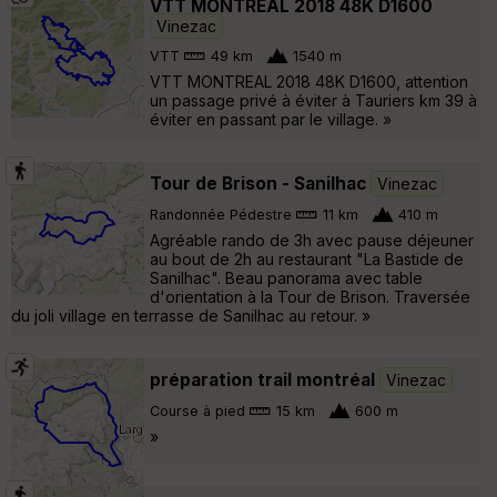
VTT MONTREAL 2018 48K D1600
Vinezac
VTT
49 km
1540 m
VTT MONTREAL 2018 48K D1600, attention
un passage privé à éviter à Tauriers km 39 à
éviter en passant par le village. »
Tour de Brison - Sanilhac
Vinezac
Randonnée Pédestre
11 km
410 m
Agréable rando de 3h avec pause déjeuner
au bout de 2h au restaurant "La Bastide de
Sanilhac". Beau panorama avec table
d'orientation à la Tour de Brison. Traversée
du joli village en terrasse de Sanilhac au retour. »
préparation trail montréal
Vinezac
Course à pied
15 km
600 m
»