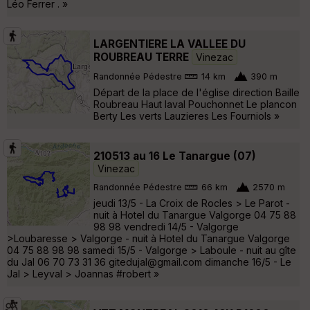
Léo Ferrer . »
LARGENTIERE LA VALLEE DU
ROUBREAU TERRE
Vinezac
Randonnée Pédestre
14 km
390 m
Départ de la place de l'église direction Baille
Roubreau Haut laval Pouchonnet Le plancon
Berty Les verts Lauzieres Les Fourniols »
210513 au 16 Le Tanargue (07)
Vinezac
Randonnée Pédestre
66 km
2570 m
jeudi 13/5 - La Croix de Rocles > Le Parot -
nuit à Hotel du Tanargue Valgorge 04 75 88
98 98 vendredi 14/5 - Valgorge
>Loubaresse > Valgorge - nuit à Hotel du Tanargue Valgorge
04 75 88 98 98 samedi 15/5 - Valgorge > Laboule - nuit au gîte
du Jal 06 70 73 31 36 gitedujal@gmail.com dimanche 16/5 - Le
Jal > Leyval > Joannas #robert »