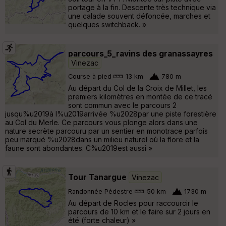
portage à la fin. Descente très technique via
une calade souvent défoncée, marches et
quelques switchback. »
parcours_5_ravins des granassayres
Vinezac
Course à pied
13 km
780 m
Au départ du Col de la Croix de Millet, les
premiers kilomètres en montée de ce tracé
sont commun avec le parcours 2
jusqu%u2019à l%u2019arrivée %u2028par une piste forestière
au Col du Merle. Ce parcours vous plonge alors dans une
nature secrète parcouru par un sentier en monotrace parfois
peu marqué %u2028dans un milieu naturel où la flore et la
faune sont abondantes. C%u2019est aussi »
Tour Tanargue
Vinezac
Randonnée Pédestre
50 km
1730 m
Au départ de Rocles pour raccourcir le
parcours de 10 km et le faire sur 2 jours en
été (forte chaleur) »