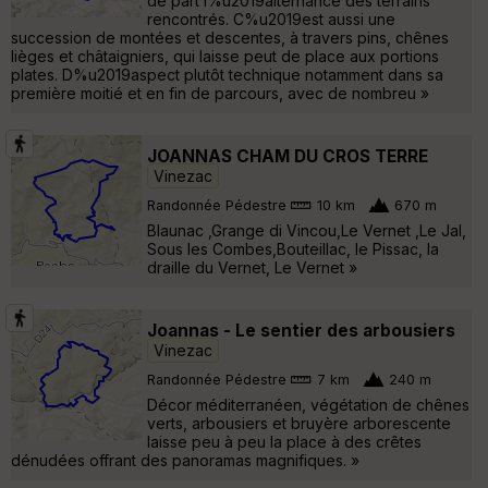
de part l%u2019alternance des terrains
rencontrés. C%u2019est aussi une
succession de montées et descentes, à travers pins, chênes
lièges et châtaigniers, qui laisse peut de place aux portions
plates. D%u2019aspect plutôt technique notamment dans sa
première moitié et en fin de parcours, avec de nombreu »
JOANNAS CHAM DU CROS TERRE
Vinezac
Randonnée Pédestre
10 km
670 m
Blaunac ,Grange di Vincou,Le Vernet ,Le Jal,
Sous les Combes,Bouteillac, le Pissac, la
draille du Vernet, Le Vernet »
Joannas - Le sentier des arbousiers
Vinezac
Randonnée Pédestre
7 km
240 m
Décor méditerranéen, végétation de chênes
verts, arbousiers et bruyère arborescente
laisse peu à peu la place à des crêtes
dénudées offrant des panoramas magnifiques. »