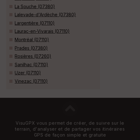
La Souche (07380)
Lalevade-d'Ardèche (07380)
Largentière (07110)
Laurac-en-Vivarais (07110)
Montréal (07110)
Prades (07380)
Rosières (07260)
Sanilhac (07110)
Uzer (07110)
Vinezac (07110)
VisuGPX vous permet de créer, de suivre sur le
terrain, d'analyser et de partager vos itinéraires
GPS de façon simple et gratuite