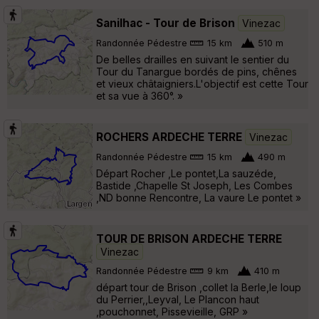
Sanilhac - Tour de Brison
Vinezac
Randonnée Pédestre
15 km
510 m
De belles drailles en suivant le sentier du
Tour du Tanargue bordés de pins, chênes
et vieux châtaigniers.L'objectif est cette Tour
et sa vue à 360°. »
ROCHERS ARDECHE TERRE
Vinezac
Randonnée Pédestre
15 km
490 m
Départ Rocher ,Le pontet,La sauzéde,
Bastide ,Chapelle St Joseph, Les Combes
,ND bonne Rencontre, La vaure Le pontet »
TOUR DE BRISON ARDECHE TERRE
Vinezac
Randonnée Pédestre
9 km
410 m
départ tour de Brison ,collet la Berle,le loup
du Perrier,,Leyval, Le Plancon haut
,pouchonnet, Pissevieille, GRP »