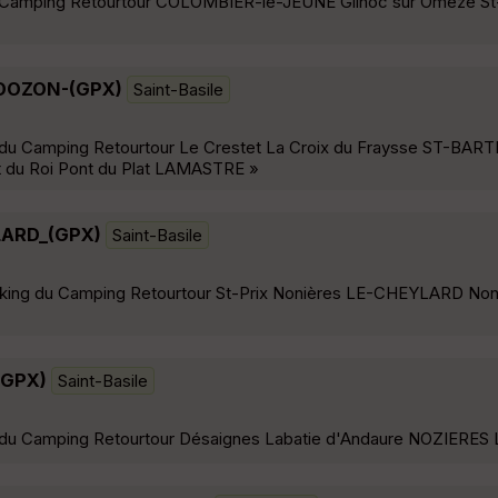
g Camping Retourtour COLOMBIER-le-JEUNE Gilhoc sur Omèze St
DOZON-(GPX)
Saint-Basile
 du Camping Retourtour Le Crestet La Croix du Fraysse ST-BAR
 du Roi Pont du Plat LAMASTRE »
LARD_(GPX)
Saint-Basile
rking du Camping Retourtour St-Prix Nonières LE-CHEYLARD Noni
(GPX)
Saint-Basile
g du Camping Retourtour Désaignes Labatie d'Andaure NOZIERE