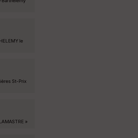
-Barthélémy
THELEMY le
ères St-Prix
S LAMASTRE »