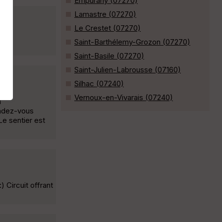
Empurany (07270)
Lamastre (07270)
Le Crestet (07270)
Saint-Barthélemy-Grozon (07270)
Saint-Basile (07270)
Saint-Julien-Labrousse (07160)
Silhac (07240)
Vernoux-en-Vivarais (07240)
T
endez-vous
Le sentier est
) Circuit offrant