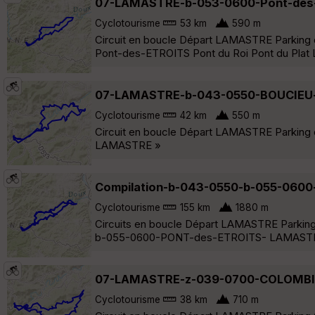
07-LAMASTRE-b-053-0600-Pont-des
Cyclotourisme
53 km
590 m
Circuit en boucle Départ LAMASTRE Parking d
Pont-des-ETROITS Pont du Roi Pont du Pla
07-LAMASTRE-b-043-0550-BOUCIEU-
Cyclotourisme
42 km
550 m
Circuit en boucle Départ LAMASTRE Parking 
LAMASTRE »
Compilation-b-043-0550-b-055-0600
Cyclotourisme
155 km
1880 m
Circuits en boucle Départ LAMASTRE Park
b-055-0600-PONT-des-ETROITS- LAMAST
07-LAMASTRE-z-039-0700-COLOMBIE
Cyclotourisme
38 km
710 m