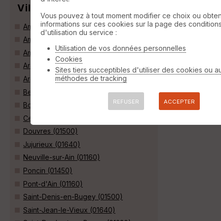
Villes
Vous pouvez à tout moment modifier ce choix ou obten
informations sur ces cookies sur la page des condition
Ambérieu-en-Bugey (01500)
d'utilisation du service :
Ambronay (01500)
Utilisation de vos données personnelles
Ambutrix (01500)
Cookies
Aranc (01110)
Sites tiers succeptibles d'utiliser des cookies ou a
méthodes de tracking
Argis (01230)
Bettant (01500)
REFUSER
ACCEPTER
Boyeux-Saint-Jérôme (01640)
Cerdon (01450)
Douvres (01500)
Jujurieux (01640)
Neuville-sur-Ain (01160)
Poncin (01450)
Pont-d'Ain (01160)
Saint-Denis-en-Bugey (01500)
Saint-Jean-le-Vieux (01640)