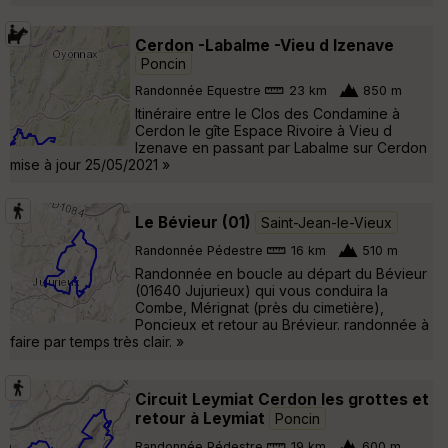
Cerdon -Labalme -Vieu d Izenave
Poncin
Randonnée Equestre
23 km
850 m
Itinéraire entre le Clos des Condamine à
Cerdon le gîte Espace Rivoire à Vieu d
Izenave en passant par Labalme sur Cerdon
mise à jour 25/05/2021 »
Le Bévieur (01)
Saint-Jean-le-Vieux
Randonnée Pédestre
16 km
510 m
Randonnée en boucle au départ du Bévieur
(01640 Jujurieux) qui vous conduira la
Combe, Mérignat (près du cimetière),
Poncieux et retour au Brévieur. randonnée à
faire par temps très clair. »
Circuit Leymiat Cerdon les grottes et
retour à Leymiat
Poncin
Randonnée Pédestre
19 km
600 m