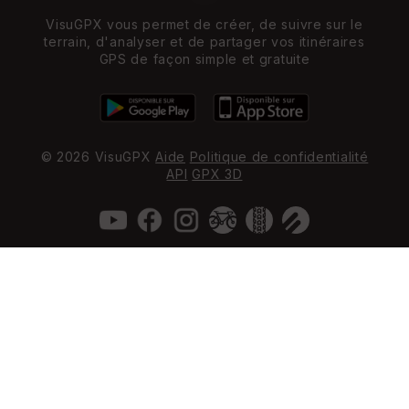
VisuGPX vous permet de créer, de suivre sur le
terrain, d'analyser et de partager vos itinéraires
GPS de façon simple et gratuite
© 2026 VisuGPX
Aide
Politique de confidentialité
API
GPX 3D