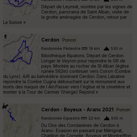
Départ de Leymiat, montée par les vignes de
Cerdon, panorama de Saint Alban, visite de
la grotte aménagée de Cerdon, retour par
La Suisse »
Cerdon
Poncin
Randonnée Pédestre
19 km
530 m
Bibiothèque Ripatons. Départ de Cerdon.
Longer le Veyron pour rejoindre le GR de
pays. Montée au rocher de St Alban (église
ruinée 562m) continuer vers Coiron (Combe
du Lynx). A/R au belvédère dominant Cerdon. Dans Labalme
rejoindre la Combe Cugna débouchant sur le monument aux
morts des maquis de l Ain.Passer vers l'église et le cimetière et
monter à la Tour de Carmier (Vierge) Rejoind »
Cerdon - Boyeux - Aranc 2021
Poncin
Randonnée Equestre
22 km
930 m
Du Clos des Condamines de Cerdon à
Aranc- Evasion en passant par Mérignat,
Chatillon de Cornelle, Boyeux et Montgriffon