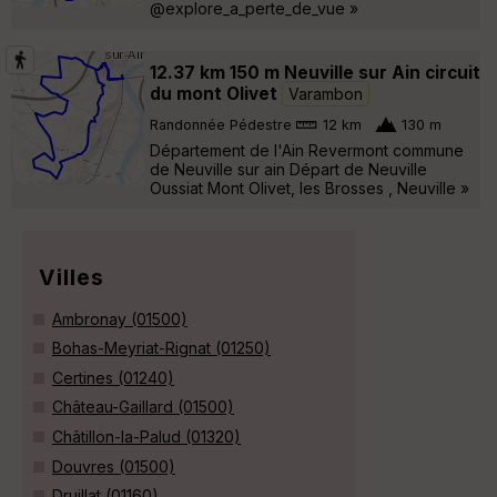
@explore_a_perte_de_vue »
12.37 km 150 m Neuville sur Ain circuit
du mont Olivet
Varambon
Randonnée Pédestre
12 km
130 m
Département de l'Ain Revermont commune
de Neuville sur ain Départ de Neuville
Oussiat Mont Olivet, les Brosses , Neuville »
Villes
Ambronay (01500)
Bohas-Meyriat-Rignat (01250)
Certines (01240)
Château-Gaillard (01500)
Châtillon-la-Palud (01320)
Douvres (01500)
Druillat (01160)