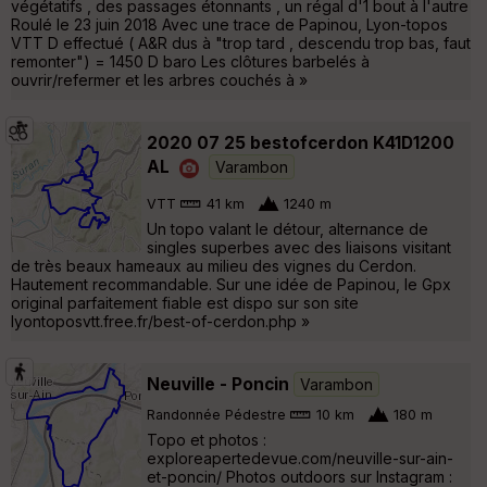
végétatifs , des passages étonnants , un régal d'1 bout à l'autre
Roulé le 23 juin 2018 Avec une trace de Papinou, Lyon-topos
VTT D effectué ( A&R dus à "trop tard , descendu trop bas, faut
remonter") = 1450 D baro Les clôtures barbelés à
ouvrir/refermer et les arbres couchés à »
2020 07 25 bestofcerdon K41D1200
AL
Varambon
VTT
41 km
1240 m
Un topo valant le détour, alternance de
singles superbes avec des liaisons visitant
de très beaux hameaux au milieu des vignes du Cerdon.
Hautement recommandable. Sur une idée de Papinou, le Gpx
original parfaitement fiable est dispo sur son site
lyontoposvtt.free.fr/best-of-cerdon.php »
Neuville - Poncin
Varambon
Randonnée Pédestre
10 km
180 m
Topo et photos :
exploreapertedevue.com/neuville-sur-ain-
et-poncin/ Photos outdoors sur Instagram :