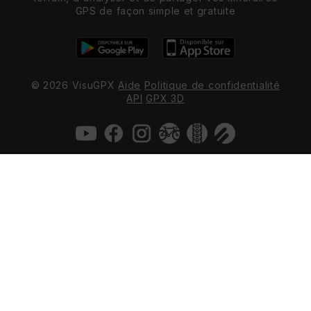
GPS de façon simple et gratuite
© 2026 VisuGPX
Aide
Politique de confidentialité
API
GPX 3D