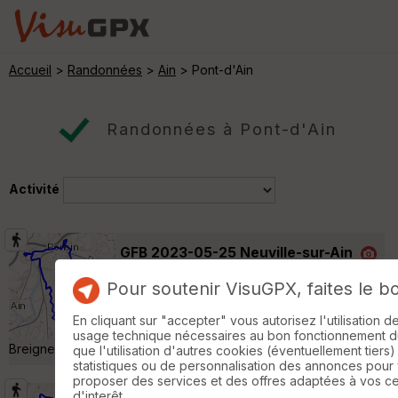
Accueil
>
Randonnées
>
Ain
> Pont-d'Ain
Randonnées à Pont-d'Ain
Activité
GFB 2023-05-25 Neuville-sur-Ain
Varambon
Pour soutenir VisuGPX, faites le b
Randonnée Pédestre
20 km
410 m
Départ de Neuville-sur-Ain (Eglise) Points de
En cliquant sur "accepter" vous autorisez l'utilisation 
passage : Bosseron, Chenavel, Jujurieux,
usage technique nécessaires au bon fonctionnement du 
Breignes, Poncin »
que l'utilisation d'autres cookies (éventuellement tiers)
statistiques ou de personnalisation des annonces pour
proposer des services et des offres adaptées à vos c
d'interêt.