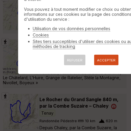
GFB 2024-10-17 Corlier
Aranc
Vous pouvez à tout moment modifier ce choix ou obten
Randonnée Pédestre
22 km
690 m
informations sur ces cookies sur la page des condition
Départ de Corlier Points de passage : Les
d'utilisation du service :
Eoliennes, Golet du Geai, Grange Bolachon,
Chativonne, Les Combets, Grange Rouge »
Utilisation de vos données personnelles
Cookies
Sites tiers succeptibles d'utiliser des cookies ou a
GFB 2026-01-29 Cornelle
méthodes de tracking
Jujurieux
REFUSER
ACCEPTER
Randonnée Pédestre
20 km
850 m
Départ de Cornelle Points de passage :
Poncieux, Passerelle de la Dame Blanche,
Le Châtelard, L'Huire, Grange de Ratelier, Stèle la Montagne,
Nivollet, Boyeux »
Le Rocher du Grand Sangle 840 m,
par la Combe Suzaire – Chaley
Tenay
Randonnée Pédestre
10 km
620 m
Depuis Chaley, par la Combe Suzaire, la