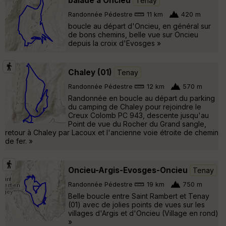
balade à Oncieu
Tenay
Randonnée Pédestre
11 km
420 m
boucle au départ d'Oncieu, en général sur
de bons chemins, belle vue sur Oncieu
depuis la croix d'Evosges »
Chaley (01)
Tenay
Randonnée Pédestre
12 km
570 m
Randonnée en boucle au départ du parking
du camping de Chaley pour rejoindre le
Creux Colomb PC 943, descente jusqu'au
Point de vue du Rocher du Grand sangle,
retour à Chaley par Lacoux et l'ancienne voie étroite de chemin
de fer. »
Oncieu-Argis-Evosges-Oncieu
Tenay
Randonnée Pédestre
19 km
750 m
Belle boucle entre Saint Rambert et Tenay
(01) avec de jolies points de vues sur les
villages d'Argis et d'Oncieu (Village en rond)
»