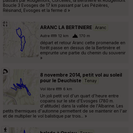
passant par Rougemont, Corcelles, la Bertinière et Rougemont
Boucle 3 Evosges de 17 km passant par Les Pézières,
Résinand, Evosges et la ferme d »
ARANC LA BERTINIERE
Aranc
Autre
12 km
170 m
départ et retour Aranc cette promenade en
forêt passe en dessus de la Bertinière et
emprunte une partie du chemin du souvenir
»
8 novembre 2014, petit vol au soleil
pour le Deuchiste
Tenay
Vol libre
6 km
Un joli petit vol d'un quart d'heure entre
copains sur le site d'Evosges (780 m.
d'altitude) dans la vallée de l'Albarine. Les
petits thermiques d'automne permettent de se maintenir en l'air
et de multiplier le vol balistique par trois... »