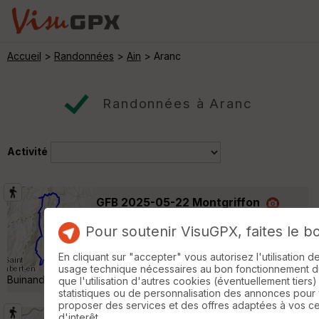
Accueil
>
Randonnées
>
Ain
> Aranc
Randonnées à Aranc
Activité
GFB 2025-05-22 Montgriffon
Aranc
Pour soutenir VisuGPX, faites le b
Randonnée Pédestre
19 km
680 m
Départ de Montgriffon Points de passage :
En cliquant sur "accepter" vous autorisez l'utilisation 
Moment, Oncieu, Col d'Evosges, Etang
usage technique nécessaires au bon fonctionnement du 
Buinand, Résinand, Les Pézières »
que l'utilisation d'autres cookies (éventuellement tiers)
statistiques ou de personnalisation des annonces pour
proposer des services et des offres adaptées à vos c
d'interêt.