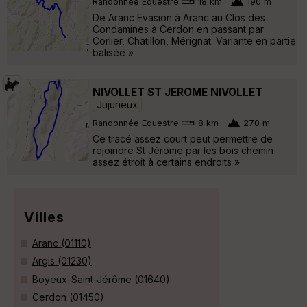
Randonnée Equestre
18 km
190 m
De Aranc Evasion à Aranc au Clos des
Condamines à Cerdon en passant par
Corlier, Chatillon, Mérignat. Variante en partie
balisée »
NIVOLLET ST JEROME NIVOLLET
Jujurieux
Randonnée Equestre
8 km
270 m
Ce tracé assez court peut permettre de
rejoindre St Jérome par les bois chemin
assez étroit à certains endroits »
Villes
Aranc (01110)
Argis (01230)
Boyeux-Saint-Jérôme (01640)
Cerdon (01450)