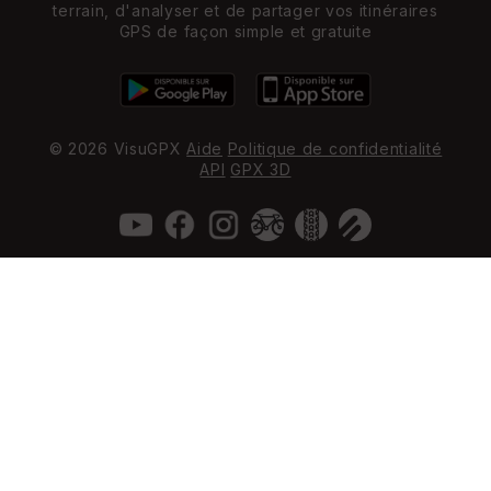
terrain, d'analyser et de partager vos itinéraires
GPS de façon simple et gratuite
© 2026 VisuGPX
Aide
Politique de confidentialité
API
GPX 3D