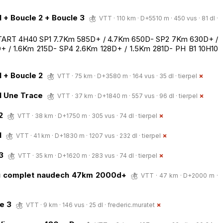
 + Boucle 2 + Boucle 3
VTT · 110 km · D+5510 m · 450 vus · 81 dl ·
: START 4H40 SP1 7.7Km 585D+ / 4.7Km 650D- SP2 7Km 630D+ /
 / 1.6Km 215D- SP4 2.6Km 128D+ / 1.5Km 281D- PH B1 10H10
 + Boucle 2
VTT · 75 km · D+3580 m · 164 vus · 35 dl ·
tierpel
1 Une Trace
VTT · 37 km · D+1840 m · 557 vus · 96 dl ·
tierpel
2
VTT · 38 km · D+1750 m · 305 vus · 74 dl ·
tierpel
1
VTT · 41 km · D+1830 m · 1207 vus · 232 dl ·
tierpel
3
VTT · 35 km · D+1620 m · 283 vus · 74 dl ·
tierpel
ou complet naudech 47km 2000d+
VTT · 47 km · D+2000 m ·
e 3
VTT · 9 km · 146 vus · 25 dl ·
frederic.muratet