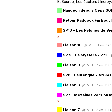
Et Source, Les écoliers ! Incroy
Naudech depuis Ceps 30
Retour Paddock Fin Boucl
SP10 - Les Pylônes de V
Liaison 10
VTT · 1 km · 190 
SP 9 - La Mystère - ???
Liaison 9
VTT · 7 km · D+55
SP8 - Laurenque - 426m 
Liaison 8
VTT · 7 km · D+41
SP7 - Mézeilles version M
Liaison 7
VTT · 7 km · D+42