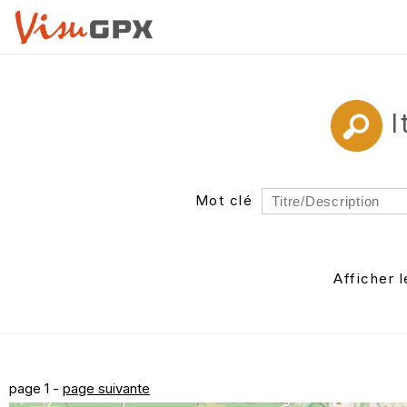
I
Mot clé
Rayon
Département
Afficher 
Auteur
page 1 -
page suivante