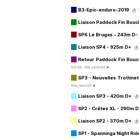
B3-Epic-enduro-2019
Liaison Paddock Fin Bouc
SP6 Le Brugas - 243m D-
Liaison SP4 - 925m D+
Retour Paddock Fin Boucl
00:06 ·
the_remi34
SP3 - Nouvelles Trottine
the_remi34
Liaison SP3 - 420m D+
SP2 - Crêtes XL - 290m D
Liaison SP2 - 370m D+
SP1 - Spanninga Night Ri