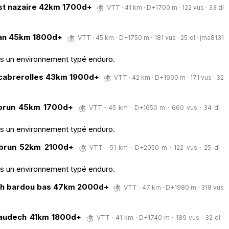
 st nazaire 42km 1700d+
VTT · 41 km · D+1700 m · 122 vus · 33 dl
san 45km 1800d+
VTT · 45 km · D+1750 m · 181 vus · 25 dl ·
jma8131
ns un environnement typé enduro.
 cabrerolles 43km 1900d+
VTT · 42 km · D+1900 m · 171 vus · 32
ebrun 45km 1700d+
VTT · 45 km · D+1650 m · 660 vus · 34 dl ·
ns un environnement typé enduro.
ebrun 52km 2100d+
VTT · 51 km · D+2050 m · 122 vus · 25 dl ·
ns un environnement typé enduro.
ech bardou bas 47km 2000d+
VTT · 47 km · D+1980 m · 318 vus
naudech 41km 1800d+
VTT · 41 km · D+1740 m · 189 vus · 32 dl ·