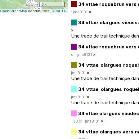
34 vttae roquebrun vers
3 km
OpenStreetMap
contributors,
ODbL 1.0
·
jma8131
34 vttae olargues vieus
Une trace de trail technique da
34 vttae roquebrun vers
dl ·
jma8131
34 vttae olargues roqu
jma8131
Une trace de trail technique da
34 vttae olargues roqu
jma8131
Une trace de trail technique da
34 vttae olargues naud
· 30 dl ·
jma8131
34 vttae olargues vers 