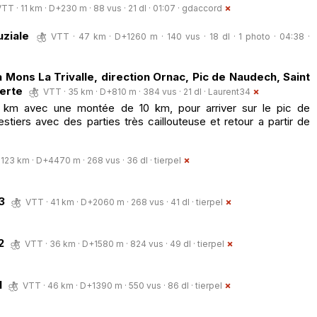
TT · 11 km · D+230 m · 88 vus · 21 dl · 01:07 ·
gdaccord
uziale
VTT · 47 km · D+1260 m · 140 vus · 18 dl · 1 photo · 04:38 ·
à Mons La Trivalle, direction Ornac, Pic de Naudech, Saint
verte
VTT · 35 km · D+810 m · 384 vus · 21 dl ·
Laurent34
 km avec une montée de 10 km, pour arriver sur le pic de
tiers avec des parties très caillouteuse et retour a partir de
 123 km · D+4470 m · 268 vus · 36 dl ·
tierpel
3
VTT · 41 km · D+2060 m · 268 vus · 41 dl ·
tierpel
2
VTT · 36 km · D+1580 m · 824 vus · 49 dl ·
tierpel
1
VTT · 46 km · D+1390 m · 550 vus · 86 dl ·
tierpel