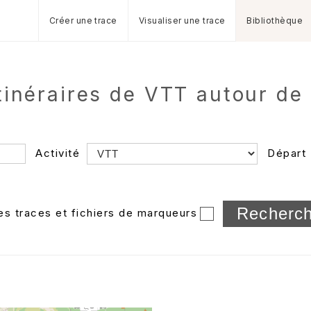
Créer une trace
Visualiser une trace
Bibliothèque
tinéraires de VTT autour d
Activité
Départ
Longueur min/max
les traces et fichiers de marqueurs
Dossier
et sous-doss
Trier par
Horodatage
Photos