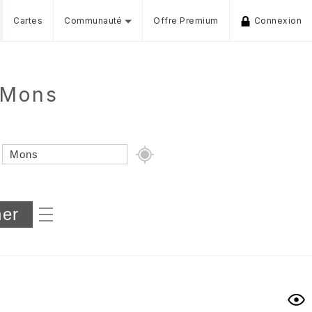
Cartes
Communauté
Offre Premium
Connexion
e Mons
Dénivelé min/max
iers