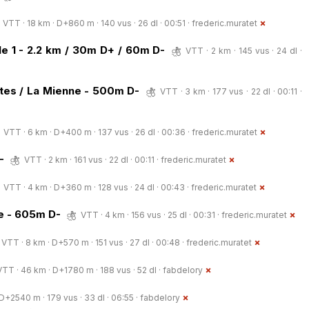
VTT · 18 km · D+860 m · 140 vus · 26 dl · 00:51 ·
frederic.muratet
e 1 - 2.2 km / 30m D+ / 60m D-
VTT · 2 km · 145 vus · 24 dl ·
ttes / La Mienne - 500m D-
VTT · 3 km · 177 vus · 22 dl · 00:11 ·
VTT · 6 km · D+400 m · 137 vus · 26 dl · 00:36 ·
frederic.muratet
-
VTT · 2 km · 161 vus · 22 dl · 00:11 ·
frederic.muratet
VTT · 4 km · D+360 m · 128 vus · 24 dl · 00:43 ·
frederic.muratet
de - 605m D-
VTT · 4 km · 156 vus · 25 dl · 00:31 ·
frederic.muratet
VTT · 8 km · D+570 m · 151 vus · 27 dl · 00:48 ·
frederic.muratet
VTT · 46 km · D+1780 m · 188 vus · 52 dl ·
fabdelory
D+2540 m · 179 vus · 33 dl · 06:55 ·
fabdelory