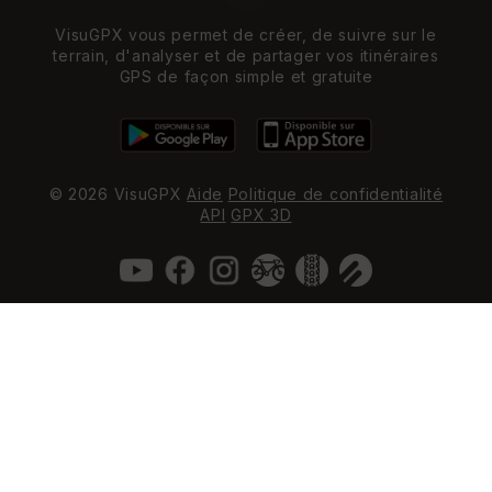
VisuGPX vous permet de créer, de suivre sur le
terrain, d'analyser et de partager vos itinéraires
GPS de façon simple et gratuite
© 2026 VisuGPX
Aide
Politique de confidentialité
API
GPX 3D