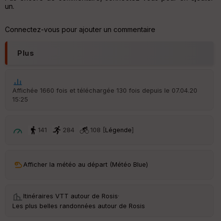
un.
Aff
ic
Connectez-vous pour ajouter un commentaire
he
r
d
Plus
é
p
ar
t
Affichée 1660 fois et téléchargée 130 fois depuis le 07.04.20
15:25
ar
ri
v
é
141
284
108 [
Légende
]
e
C
ou
Afficher la météo au départ (Météo Blue)
le
ur
Itinéraires VTT autour de
Rosis
·
Les plus belles randonnées autour de Rosis