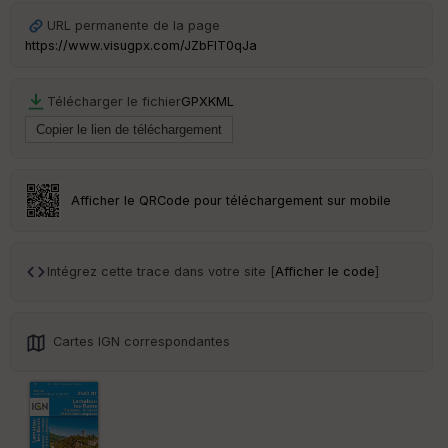
Ep
URL permanente de la page
ai
https://www.visugpx.com/JZbFIT0qJa
ss
eu
r
Télécharger le fichier
GPX
KML
Tr
an
sp
ar
Afficher le QRCode pour téléchargement sur mobile
en
ce
Intégrez cette trace dans votre site [
Afficher le code
]
Po
int
illé
s
Cartes IGN correspondantes
S
e
n
s