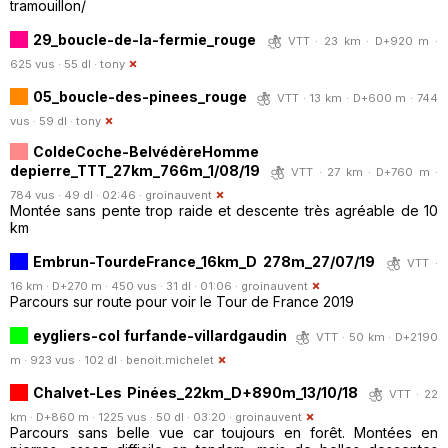
tramouillon/
29_boucle-de-la-fermie_rouge
VTT · 23 km · D+920 m ·
625 vus · 55 dl ·
tony
05_boucle-des-pinees_rouge
VTT · 13 km · D+600 m · 744
vus · 59 dl ·
tony
ColdeCoche-BelvédèreHomme
depierre_TTT_27km_766m_1/08/19
VTT · 27 km · D+760 m ·
784 vus · 49 dl · 02:46 ·
groinauvent
Montée sans pente trop raide et descente très agréable de 10
km
Embrun-TourdeFrance_16km_D 278m_27/07/19
VTT ·
16 km · D+270 m · 450 vus · 31 dl · 01:06 ·
groinauvent
Parcours sur route pour voir le Tour de France 2019
eygliers-col furfande-villardgaudin
VTT · 50 km · D+2190
m · 923 vus · 102 dl ·
benoit.michelet
Chalvet-Les Pinées_22km_D+890m_13/10/18
VTT · 22
km · D+860 m · 1225 vus · 50 dl · 03:20 ·
groinauvent
Parcours sans belle vue car toujours en forêt. Montées en