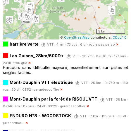
5 km
©
OpenStreetMap
contributors,
ODbL 1.0
barrière verte
VTT · 4 km · 73 vus · 6 dl ·
roule.pas.perso
Les Guions_28km/600D+
VTT · 28 km · D+610 m · 177 vus ·
23 dl ·
ttou.gtla
Parcours sans difficulté majeure, essentiellement sur pistes et
singles faciles.
Mont-Dauphin VTT électrique
VTT · 25 km · D+730 m · 130
vus · 20 dl · 01:52 ·
gerardescoffier
Mont-Dauphin par la forêt de RISOUL VTT
VTT · 38 km ·
D+1460 m · 112 vus · 24 dl · 03:29 ·
gerardescoffier
ENDURO N°8 - WOODSTOCK
VTT · 7 km · 195 vus · 16 dl ·
julier.otrisoul