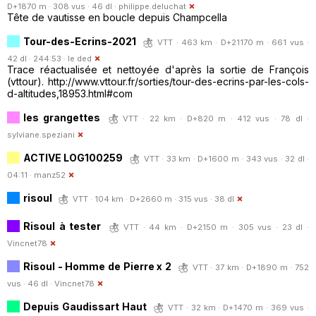
D+1870 m · 308 vus · 46 dl ·
philippe.deluchat
Tête de vautisse en boucle depuis Champcella
Tour-des-Ecrins-2021
VTT · 463 km · D+21170 m · 661 vus ·
42 dl · 244:53 ·
le ded
Trace réactualisée et nettoyée d'après la sortie de François
(vttour). http://www.vttour.fr/sorties/tour-des-ecrins-par-les-cols-
d-altitudes,18953.html#com
les grangettes
VTT · 22 km · D+820 m · 412 vus · 78 dl ·
sylviane.speziani
ACTIVE LOG100259
VTT · 33 km · D+1600 m · 343 vus · 32 dl ·
04:11 ·
manz52
risoul
VTT · 104 km · D+2660 m · 315 vus · 38 dl
Risoul à tester
VTT · 44 km · D+2150 m · 305 vus · 23 dl ·
Vincnet78
Risoul - Homme de Pierre x 2
VTT · 37 km · D+1890 m · 752
vus · 46 dl ·
Vincnet78
Depuis Gaudissart Haut
VTT · 32 km · D+1470 m · 369 vus ·