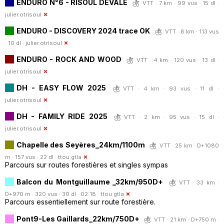
ENDURO N°6 - RISOUL DEVALE
VTT · 7 km · 99 vus · 15 dl ·
julier.otrisoul
ENDURO - DISCOVERY 2024 trace OK
VTT · 8 km · 113 vus
· 10 dl ·
julier.otrisoul
ENDURO - ROCK AND WOOD
VTT · 4 km · 120 vus · 13 dl ·
julier.otrisoul
DH - EASY FLOW 2025
VTT · 4 km · 93 vus · 11 dl ·
julier.otrisoul
DH - FAMILY RIDE 2025
VTT · 2 km · 95 vus · 15 dl ·
julier.otrisoul
Chapelle des Seyères_24km/1100m
VTT · 25 km · D+1080
m · 157 vus · 22 dl ·
ttou.gtla
Parcours sur routes forestières et singles sympas
Balcon du Montguillaume _32km/950D+
VTT · 33 km ·
D+970 m · 320 vus · 30 dl · 02:18 ·
ttou.gtla
Parcours essentiellement sur route forestière.
Pont9-Les Gaillards_22km/750D+
VTT · 21 km · D+750 m ·