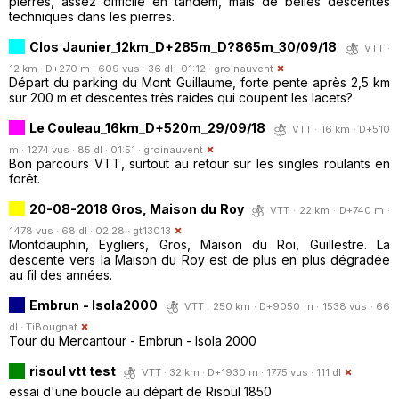
pierres, assez difficile en tandem, mais de belles descentes
techniques dans les pierres.
Clos Jaunier_12km_D+285m_D?865m_30/09/18
VTT ·
12 km · D+270 m · 609 vus · 36 dl · 01:12 ·
groinauvent
Départ du parking du Mont Guillaume, forte pente après 2,5 km
sur 200 m et descentes très raides qui coupent les lacets?
Le Couleau_16km_D+520m_29/09/18
VTT · 16 km · D+510
m · 1274 vus · 85 dl · 01:51 ·
groinauvent
Bon parcours VTT, surtout au retour sur les singles roulants en
forêt.
20-08-2018 Gros, Maison du Roy
VTT · 22 km · D+740 m ·
1478 vus · 68 dl · 02:28 ·
gt13013
Montdauphin, Eygliers, Gros, Maison du Roi, Guillestre. La
descente vers la Maison du Roy est de plus en plus dégradée
au fil des années.
Embrun - Isola2000
VTT · 250 km · D+9050 m · 1538 vus · 66
dl ·
TiBougnat
Tour du Mercantour - Embrun - Isola 2000
risoul vtt test
VTT · 32 km · D+1930 m · 1775 vus · 111 dl
essai d'une boucle au départ de Risoul 1850