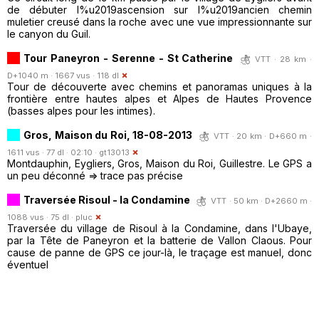
de débuter l%u2019ascension sur l%u2019ancien chemin
muletier creusé dans la roche avec une vue impressionnante sur
le canyon du Guil.
Tour Paneyron - Serenne - St Catherine
VTT · 28 km ·
D+1040 m · 1667 vus · 118 dl
Tour de découverte avec chemins et panoramas uniques à la
frontière entre hautes alpes et Alpes de Hautes Provence
(basses alpes pour les intimes).
Gros, Maison du Roi, 18-08-2013
VTT · 20 km · D+660 m ·
1611 vus · 77 dl · 02:10 ·
gt13013
Montdauphin, Eygliers, Gros, Maison du Roi, Guillestre. Le GPS a
un peu déconné => trace pas précise
Traversée Risoul - la Condamine
VTT · 50 km · D+2660 m ·
1088 vus · 75 dl ·
pluc
Traversée du village de Risoul à la Condamine, dans l'Ubaye,
par la Tête de Paneyron et la batterie de Vallon Claous. Pour
cause de panne de GPS ce jour-là, le traçage est manuel, donc
éventuel