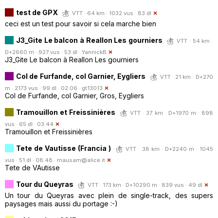
test de GPX
VTT · 64 km · 1032 vus · 83 dl
ceci est un test pour savoir si cela marche bien
J3_Gite Le balcon à Reallon Les gourniers
VTT · 54 km ·
D+2660 m · 927 vus · 53 dl ·
YannickB
J3_Gite Le balcon à Reallon Les gourniers
Col de Furfande, col Garnier, Eygliers
VTT · 21 km · D+270
m · 2173 vus · 99 dl · 02:06 ·
gt13013
Col de Furfande, col Garnier, Gros, Eygliers
Tramouillon et Freissinières
VTT · 37 km · D+1970 m · 898
vus · 65 dl · 03:44
Tramouillon et Freissinières
Tete de Vautisse (Francia )
VTT · 38 km · D+2240 m · 1045
vus · 51 dl · 08:48 ·
mausam@alice.it
Tete de VAutisse
Tour du Queyras
VTT · 173 km · D+10290 m · 839 vus · 49 dl
Un tour du Queyras avec plein de single-track, des supers
paysages mais aussi du portage :-)