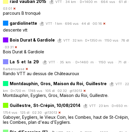
raid vauban 2015
VTT · 34 km · D+1400 m · 664 vus · 61 dl ·
03:01
parcours B tronqué
gardiolinette
VTT · 1 km · 696 vus · 44 dl · 00:16
descente vtt
Bois Durat & Gardiole
VTT · 32 km · D+1350 m · 1150 vus · 78 dl
· 03:31
Bois Durat & Gardiole
La 5 et la 29
VTT · 35 km · D+1460 m · 1150 vus · 71 dl ·
Barberousse
Rando VTT au dessus de Châteauroux
Montdauphin, Gros, Maison du Roi, Guillestre
VTT · 22
km · D+720 m · 1748 vus · 105 dl · 02:32 ·
gt13013
Montdauphin, Eygliers, Gros, Maison du Roi, Guillestre.
Guillestre, St-Crépin, 10/08/2014
VTT · 23 km · D+650 m ·
1754 vus · 125 dl · 02:30 ·
gt13013
Gaboyer, Eygliers, le Vieux Coin, les Combes, haut de St-Crépin,
les Combes, plan d'eau d'Eygliers.