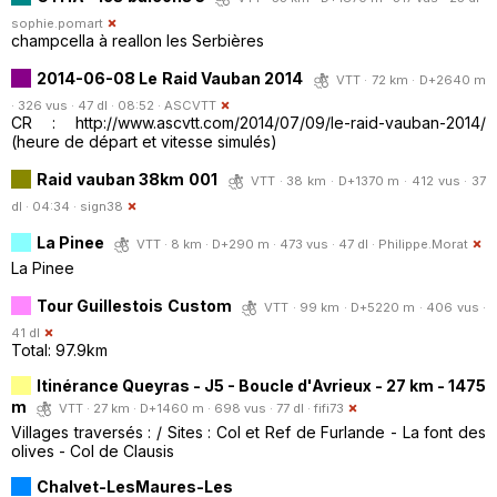
sophie.pomart
champcella à reallon les Serbières
2014-06-08 Le Raid Vauban 2014
VTT · 72 km · D+2640 m
· 326 vus · 47 dl · 08:52 ·
ASCVTT
CR : http://www.ascvtt.com/2014/07/09/le-raid-vauban-2014/
(heure de départ et vitesse simulés)
Raid vauban 38km 001
VTT · 38 km · D+1370 m · 412 vus · 37
dl · 04:34 ·
sign38
La Pinee
VTT · 8 km · D+290 m · 473 vus · 47 dl ·
Philippe.Morat
La Pinee
Tour Guillestois Custom
VTT · 99 km · D+5220 m · 406 vus ·
41 dl
Total: 97.9km
Itinérance Queyras - J5 - Boucle d'Avrieux - 27 km - 1475
m
VTT · 27 km · D+1460 m · 698 vus · 77 dl ·
fifi73
Villages traversés : / Sites : Col et Ref de Furlande - La font des
olives - Col de Clausis
Chalvet-LesMaures-Les