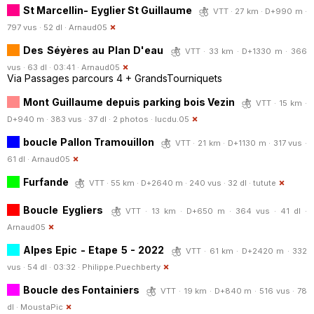
St Marcellin- Eyglier St Guillaume
VTT · 27 km · D+990 m ·
797 vus · 52 dl ·
Arnaud05
Des Séyères au Plan D'eau
VTT · 33 km · D+1330 m · 366
vus · 63 dl · 03:41 ·
Arnaud05
Via Passages parcours 4 + GrandsTourniquets
Mont Guillaume depuis parking bois Vezin
VTT · 15 km ·
D+940 m · 383 vus · 37 dl · 2 photos ·
lucdu.05
boucle Pallon Tramouillon
VTT · 21 km · D+1130 m · 317 vus ·
61 dl ·
Arnaud05
Furfande
VTT · 55 km · D+2640 m · 240 vus · 32 dl ·
tutute
Boucle Eygliers
VTT · 13 km · D+650 m · 364 vus · 41 dl ·
Arnaud05
Alpes Epic - Etape 5 - 2022
VTT · 61 km · D+2420 m · 332
vus · 54 dl · 03:32 ·
Philippe.Puechberty
Boucle des Fontainiers
VTT · 19 km · D+840 m · 516 vus · 78
dl ·
MoustaPic