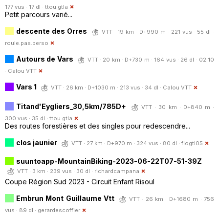
177 vus · 17 dl ·
ttou.gtla
Petit parcours varié...
descente des Orres
VTT · 19 km · D+990 m · 221 vus · 55 dl ·
roule.pas.perso
Autours de Vars
VTT · 20 km · D+730 m · 164 vus · 26 dl · 02:10
·
Calou VTT
Vars 1
VTT · 26 km · D+1030 m · 213 vus · 34 dl ·
Calou VTT
Titand'Eygliers_30,5km/785D+
VTT · 30 km · D+840 m ·
300 vus · 35 dl ·
ttou.gtla
Des routes forestières et des singles pour redescendre...
clos jaunier
VTT · 27 km · D+970 m · 324 vus · 80 dl ·
flogti05
suuntoapp-MountainBiking-2023-06-22T07-51-39Z
VTT · 3 km · 239 vus · 30 dl ·
richardcampana
Coupe Région Sud 2023 - Circuit Enfant Risoul
Embrun Mont Guillaume Vtt
VTT · 26 km · D+1680 m · 756
vus · 89 dl ·
gerardescoffier