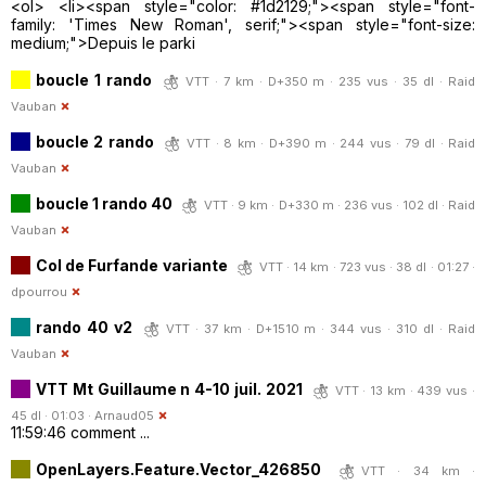
<ol> <li><span style="color: #1d2129;"><span style="font-
family: 'Times New Roman', serif;"><span style="font-size:
medium;">Depuis le parki
boucle 1 rando
VTT · 7 km · D+350 m · 235 vus · 35 dl ·
Raid
Vauban
boucle 2 rando
VTT · 8 km · D+390 m · 244 vus · 79 dl ·
Raid
Vauban
boucle 1 rando 40
VTT · 9 km · D+330 m · 236 vus · 102 dl ·
Raid
Vauban
Col de Furfande variante
VTT · 14 km · 723 vus · 38 dl · 01:27 ·
dpourrou
rando 40 v2
VTT · 37 km · D+1510 m · 344 vus · 310 dl ·
Raid
Vauban
VTT Mt Guillaume n 4-10 juil. 2021
VTT · 13 km · 439 vus ·
45 dl · 01:03 ·
Arnaud05
11:59:46 comment ...
OpenLayers.Feature.Vector_426850
VTT · 34 km ·