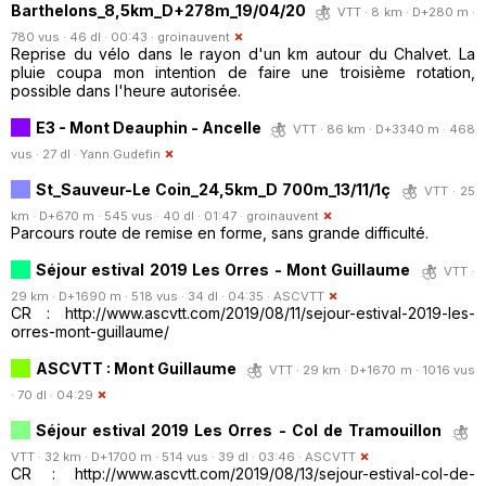
Barthelons_8,5km_D+278m_19/04/20
VTT · 8 km · D+280 m ·
780 vus · 46 dl · 00:43 ·
groinauvent
Reprise du vélo dans le rayon d'un km autour du Chalvet. La
pluie coupa mon intention de faire une troisième rotation,
possible dans l'heure autorisée.
E3 - Mont Deauphin - Ancelle
VTT · 86 km · D+3340 m · 468
vus · 27 dl ·
Yann.Gudefin
St_Sauveur-Le Coin_24,5km_D 700m_13/11/1ç
VTT · 25
km · D+670 m · 545 vus · 40 dl · 01:47 ·
groinauvent
Parcours route de remise en forme, sans grande difficulté.
Séjour estival 2019 Les Orres - Mont Guillaume
VTT ·
29 km · D+1690 m · 518 vus · 34 dl · 04:35 ·
ASCVTT
CR : http://www.ascvtt.com/2019/08/11/sejour-estival-2019-les-
orres-mont-guillaume/
ASCVTT : Mont Guillaume
VTT · 29 km · D+1670 m · 1016 vus
· 70 dl · 04:29
Séjour estival 2019 Les Orres - Col de Tramouillon
VTT · 32 km · D+1700 m · 514 vus · 39 dl · 03:46 ·
ASCVTT
CR : http://www.ascvtt.com/2019/08/13/sejour-estival-col-de-