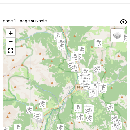
Dénivelé min/max
Auteur
Dossier
et
page 1 -
page suivante
sous-dossiers
+
Trier par
−
Horodatage
Photos