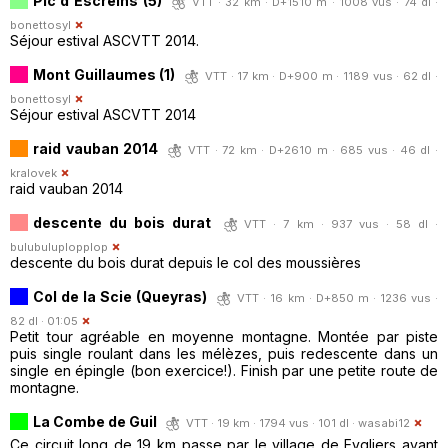
Pic d'Escreins (5)
VTT · 32 km · D+1510 m · 1008 vus · 74 dl ·
bonettosyl
Séjour estival ASCVTT 2014.
Mont Guillaumes (1)
VTT · 17 km · D+900 m · 1189 vus · 62 dl ·
bonettosyl
Séjour estival ASCVTT 2014
raid vauban 2014
VTT · 72 km · D+2610 m · 685 vus · 46 dl ·
kralovek
raid vauban 2014
descente du bois durat
VTT · 7 km · 937 vus · 58 dl ·
bulubuluplopplop
descente du bois durat depuis le col des moussières
Col de la Scie (Queyras)
VTT · 16 km · D+850 m · 1236 vus ·
82 dl · 01:05
Petit tour agréable en moyenne montagne. Montée par piste
puis single roulant dans les mélèzes, puis redescente dans un
single en épingle (bon exercice!). Finish par une petite route de
montagne.
La Combe de Guil
VTT · 19 km · 1794 vus · 101 dl ·
wasabi12
Ce circuit long de 19 km passe par le village de Eygliers avant