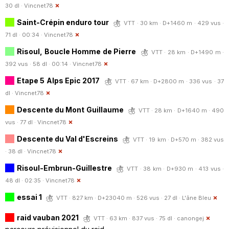
30 dl ·
Vincnet78
Saint-Crépin enduro tour
VTT · 30 km · D+1460 m · 429 vus ·
71 dl · 00:34 ·
Vincnet78
Risoul, Boucle Homme de Pierre
VTT · 28 km · D+1490 m ·
392 vus · 58 dl · 00:14 ·
Vincnet78
Etape 5 Alps Epic 2017
VTT · 67 km · D+2800 m · 336 vus · 37
dl ·
Vincnet78
Descente du Mont Guillaume
VTT · 28 km · D+1640 m · 490
vus · 77 dl ·
Vincnet78
Descente du Val d'Escreins
VTT · 19 km · D+570 m · 382 vus
· 38 dl ·
Vincnet78
Risoul-Embrun-Guillestre
VTT · 38 km · D+930 m · 413 vus ·
48 dl · 02:35 ·
Vincnet78
essai 1
VTT · 827 km · D+23040 m · 526 vus · 27 dl ·
L'âne Bleu
raid vauban 2021
VTT · 63 km · 837 vus · 75 dl ·
canongej