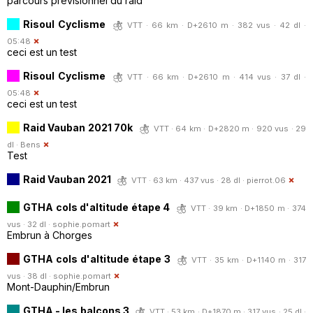
parcours prévisionnel du raid
Risoul Cyclisme
VTT · 66 km · D+2610 m · 382 vus · 42 dl ·
05:48
ceci est un test
Risoul Cyclisme
VTT · 66 km · D+2610 m · 414 vus · 37 dl ·
05:48
ceci est un test
Raid Vauban 2021 70k
VTT · 64 km · D+2820 m · 920 vus · 29
dl ·
Bens
Test
Raid Vauban 2021
VTT · 63 km · 437 vus · 28 dl ·
pierrot.06
GTHA cols d'altitude étape 4
VTT · 39 km · D+1850 m · 374
vus · 32 dl ·
sophie.pomart
Embrun à Chorges
GTHA cols d'altitude étape 3
VTT · 35 km · D+1140 m · 317
vus · 38 dl ·
sophie.pomart
Mont-Dauphin/Embrun
GTHA - les balcons 3
VTT · 53 km · D+1870 m · 317 vus · 25 dl ·