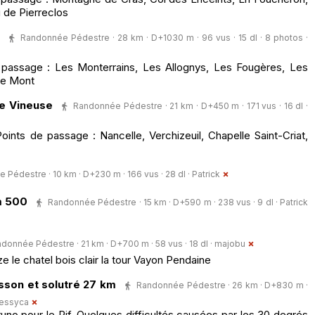
 de Pierreclos
Randonnée Pédestre · 28 km · D+1030 m · 96 vus · 15 dl · 8 photos ·
 passage : Les Monterrains, Les Allognys, Les Fougères, Les
Le Mont
e Vineuse
Randonnée Pédestre · 21 km · D+450 m · 171 vus · 16 dl ·
nts de passage : Nancelle, Verchizeuil, Chapelle Saint-Criat,
Pédestre · 10 km · D+230 m · 166 vus · 28 dl ·
Patrick
m 500
Randonnée Pédestre · 15 km · D+590 m · 238 vus · 9 dl ·
Patrick
donnée Pédestre · 21 km · D+700 m · 58 vus · 18 dl ·
majobu
le chatel bois clair la tour Vayon Pendaine
sson et solutré 27 km
Randonnée Pédestre · 26 km · D+830 m ·
essyca
no pour le Rif. Quelques difficultés causées par les 30 degrés