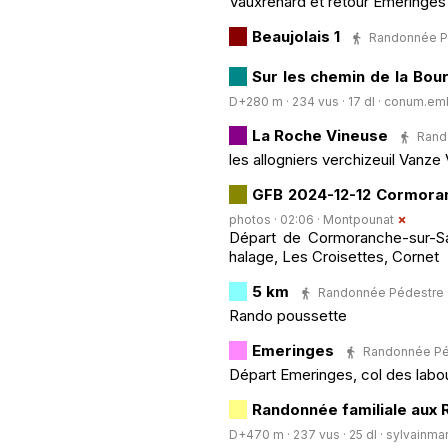
Vauxrenard et retour Emeringes p
Beaujolais 1
Randonnée Péd
Sur les chemin de la Bo
D+280 m · 234 vus · 17 dl ·
conum.em
La Roche Vineuse
Rando
les allogniers verchizeuil Vanze
GFB 2024-12-12 Cormora
photos · 02:06 ·
Montpounat
Départ de Cormoranche-sur-Sa
halage, Les Croisettes, Cornet
5 km
Randonnée Pédestre · 4
Rando poussette
Emeringes
Randonnée Péde
Départ Emeringes, col des labo
Randonnée familiale aux 
D+470 m · 237 vus · 25 dl ·
sylvainma