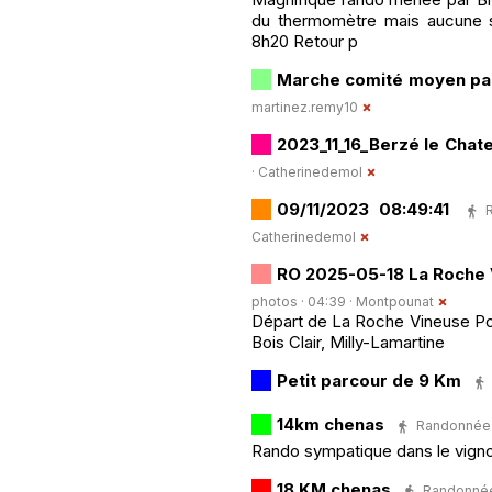
du thermomètre mais aucune s
8h20 Retour p
Marche comité moyen pa
martinez.remy10
2023_11_16_Berzé le Chat
·
Catherinedemol
09/11/2023 08:49:41
Catherinedemol
RO 2025-05-18 La Roche
photos · 04:39 ·
Montpounat
Départ de La Roche Vineuse Poi
Bois Clair, Milly-Lamartine
Petit parcour de 9 Km
14km chenas
Randonnée P
Rando sympatique dans le vign
18 KM chenas
Randonnée 