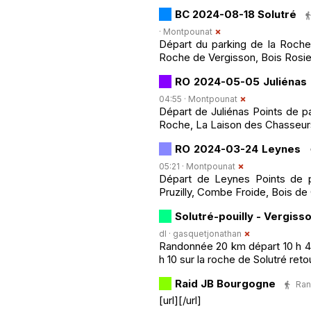
BC 2024-08-18 Solutré
·
Montpounat
Départ du parking de la Roche
Roche de Vergisson, Bois Rosie
RO 2024-05-05 Juliénas
04:55 ·
Montpounat
Départ de Juliénas Points de p
Roche, La Laison des Chasseur
RO 2024-03-24 Leynes
05:21 ·
Montpounat
Départ de Leynes Points de p
Pruzilly, Combe Froide, Bois de
Solutré-pouilly - Vergiss
dl ·
gasquetjonathan
Randonnée 20 km départ 10 h 40 
h 10 sur la roche de Solutré retou
Raid JB Bourgogne
Ran
[url][/url]