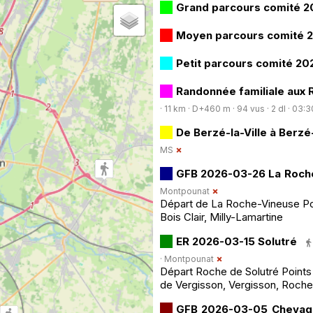
Grand parcours comité 2
Moyen parcours comité 
Petit parcours comité 20
Randonnée familiale aux 
· 11 km · D+460 m · 94 vus · 2 dl · 03:3
De Berzé-la-Ville à Berzé
MS
GFB 2026-03-26 La Roch
Montpounat
Départ de La Roche-Vineuse Poi
Bois Clair, Milly-Lamartine
ER 2026-03-15 Solutré
·
Montpounat
Départ Roche de Solutré Points 
de Vergisson, Vergisson, Roche
GFB 2026-03-05 Chevagn