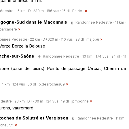
ar le château le Thil.
estre · 15 km · D+230 m · 186 vus · 16 dl ·
Patrick
urgogne-Sud dans le Maconnais
Randonnée Pédestre · 11 km ·
barcadere
nnée Pédestre · 22 km · D+620 m · 110 vus · 28 dl ·
majobu
 Verze Berze la Belouze
nche-sur-Saône
Randonnée Pédestre · 10 km · 174 vus · 24 dl · 11
ône (base de loisirs) Points de passage (Arciat, Chemin de
 km · 124 vus · 56 dl ·
p.desroches69
stre · 23 km · D+730 m · 124 vus · 19 dl ·
jpmbonne
urons, vauremard
Roches de Solutré et Vergisson
Randonnée Pédestre · 11 km ·
rcheur71