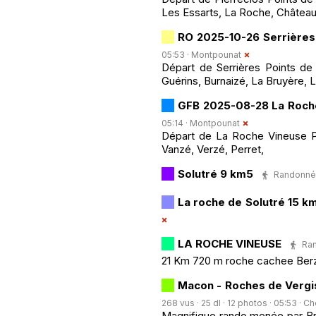
Les Essarts, La Roche, Château
RO 2025-10-26 Serrières
05:53 ·
Montpounat
Départ de Serrières Points de
Guérins, Burnaizé, La Bruyère, 
GFB 2025-08-28 La Roch
05:14 ·
Montpounat
Départ de La Roche Vineuse Poi
Vanzé, Verzé, Perret,
Solutré 9 km5
Randonnée 
La roche de Solutré 15 k
LA ROCHE VINEUSE
Ran
21 Km 720 m roche cachee Berze 
Macon - Roches de Vergi
268 vus · 25 dl · 12 photos · 05:53 ·
Ch
Magnifique rando menée par Bru