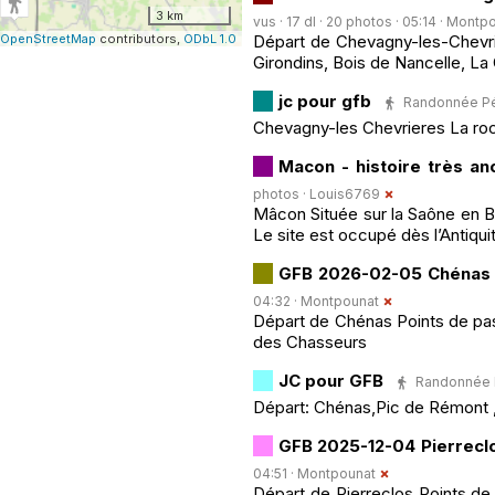
3 km
vus · 17 dl · 20 photos · 05:14 ·
Montpo
OpenStreetMap
contributors,
ODbL 1.0
Départ de Chevagny-les-Chevriè
Girondins, Bois de Nancelle, 
jc pour gfb
Randonnée Péde
Chevagny-les Chevrieres La roc
Macon - histoire très a
photos ·
Louis6769
Mâcon Située sur la Saône en 
Le site est occupé dès l’Antiqui
GFB 2026-02-05 Chénas
04:32 ·
Montpounat
Départ de Chénas Points de pas
des Chasseurs
JC pour GFB
Randonnée Pé
Départ: Chénas,Pic de Rémont 
GFB 2025-12-04 Pierrecl
04:51 ·
Montpounat
Départ de Pierreclos Points de