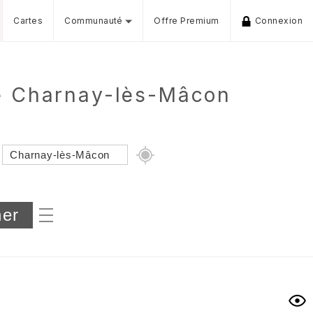
Cartes
Communauté
Offre Premium
Connexion
de Charnay-lès-Mâcon
Dénivelé min/max
iers