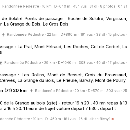
Randonnée Pédestre · 16 km · D+640 m · 454 vus · 31 dl · 8 photos · 04:21
 de Solutré Points de passage : Roche de Solutré, Vergisson,
r, La Grange du Bois, Le Gros Bois
Randonnée Pédestre · 22 km · D+890 m · 191 vus · 38 dl · 15 photos ·
assage : La Prat, Mont Fétraud, Les Roches, Col de Gerbet, La
s
Randonnée Pédestre · 29 km · D+1040 m · 308 vus · 40 dl · 17 photos ·
assage : Les Rollins, Mont de Besset, Croix du Broussaud,
 Cenves, La Grange du Bois, Le Prieuré, Barvay, Mont de Pouilly,
on (71) 20 km
Randonnée Pédestre · 20 km · D+570 m · 303 vus · 25
de la Grange au bois (gite) - retour 16 h 20 , 40 mn repas à 13
r à 16 h 20. 1 heure de trajet voiture départ 7 h30 . départ t
donnée Pédestre · 19 km · D+450 m · 181 vus · 26 dl ·
alban.flichy1