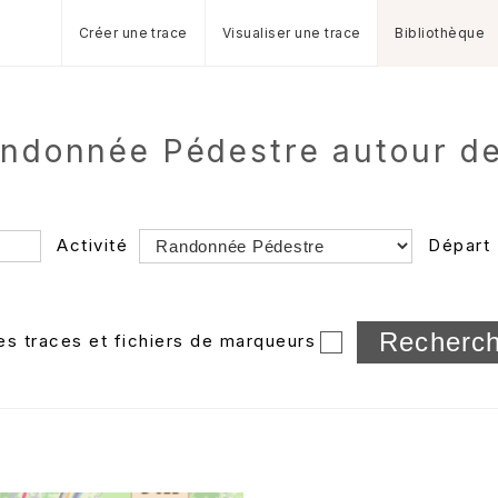
Créer une trace
Visualiser une trace
Bibliothèque
Randonnée Pédestre autour 
Activité
Départ
Longueur min/max
les traces et fichiers de marqueurs
Dossier
et sous-doss
Trier par
Horodatage
Photos