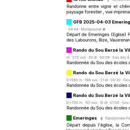
Randonne entre vigne et chêne
paysage forestier , vue imprena
GFB 2025-04-03 Emerin
· 04:44 ·
Montpounat
Départ de Emeringes (Eglise) P
des Labourons, Bize, Vauxrenar
Rando du Sou Berzé la Vi
m · 270 vus · 20 dl · 00:08 ·
Sou des Éc
Randonnée du Sou des écoles d
Rando du Sou Berzé la V
D+580 m · 188 vus · 21 dl · 00:30 ·
Sou
Randonnée du Sou des écoles d
Rando du Sou Berzé la V
D+790 m · 101 vus · 15 dl · 01:06 ·
Sou 
Randonnée du Sou des écoles d
Emeringes
Randonnée Péde
Départ depuis l'église, la C