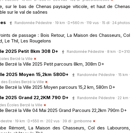
, sur le bas de Chenas paysage viticole, et haut de Chenas
ble sur le val de saônes
ges
Randonnée Pédestre · 19 km · D+560 m · 119 vus · 15 dl · 24 photos
oints de passage : Bois Retour, La Maison des Chasseurs, Col
d, Le Thil, Les Rougelons
lle 2025 Petit 8km 308 D+
Randonnée Pédestre · 8 km · D+310
oles Berzé la Ville
e Berzé la Ville 2025 Petit parcours 8km, 308m D+
ille 2025 Moyen 15,2km 580D+
Randonnée Pédestre · 15 km ·
 des Écoles Berzé la Ville
e Berzé la Ville 2025 Moyen parcours 15,2 km, 580m D+
ille 2025 Grand 22,2KM 790 D+
Randonnée Pédestre · 22 km ·
des Écoles Berzé la Ville
e Berzé la Ville 04 Mai 2025 Grand Parcours 22,2km 790m D+
stre · 19 km · D+550 m · 202 vus · 39 dl ·
jpmbonne
ombe Rémont, La Maison des Chasseurs, Col des Labourons,