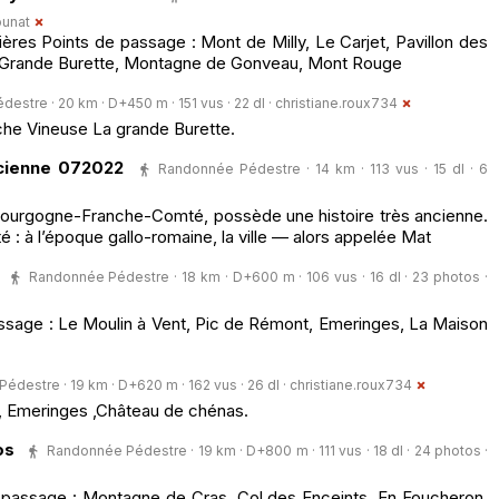
unat
res Points de passage : Mont de Milly, Le Carjet, Pavillon des
La Grande Burette, Montagne de Gonveau, Mont Rouge
stre · 20 km · D+450 m · 151 vus · 22 dl ·
christiane.roux734
he Vineuse La grande Burette.
ncienne 072022
Randonnée Pédestre · 14 km · 113 vus · 15 dl · 6
Bourgogne-Franche-Comté, possède une histoire très ancienne.
té : à l’époque gallo-romaine, la ville — alors appelée Mat
Randonnée Pédestre · 18 km · D+600 m · 106 vus · 16 dl · 23 photos ·
sage : Le Moulin à Vent, Pic de Rémont, Emeringes, La Maison
destre · 19 km · D+620 m · 162 vus · 26 dl ·
christiane.roux734
, Emeringes ,Château de chénas.
os
Randonnée Pédestre · 19 km · D+800 m · 111 vus · 18 dl · 24 photos ·
 passage : Montagne de Cras, Col des Enceints, En Foucheron,