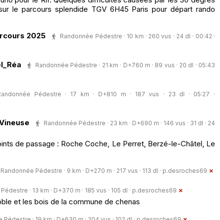
ur le parcours splendide TGV 6H45 Paris pour départ rando
rcours 2025
Randonnée Pédestre · 10 km · 260 vus · 24 dl · 00:42 ·
el_Réa
Randonnée Pédestre · 21 km · D+760 m · 89 vus · 20 dl · 05:43
Randonnée Pédestre · 17 km · D+810 m · 187 vus · 23 dl · 05:27 ·
 Vineuse
Randonnée Pédestre · 23 km · D+690 m · 146 vus · 31 dl · 24
nts de passage : Roche Coche, Le Perret, Berzé-le-Châtel, Le
Randonnée Pédestre · 9 km · D+270 m · 217 vus · 113 dl ·
p.desroches69
édestre · 13 km · D+370 m · 185 vus · 105 dl ·
p.desroches69
oble et les bois de la commune de chenas
Pédestre · 19 km · D+630 m · 204 vus · 102 dl ·
p.desroches69