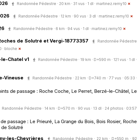
026
Randonnée Pédestre · 20 km · 31 vus · 1 dl ·
martinez.remy10
2026
Randonnée Pédestre · 12 km · 90 vus · 3 dl ·
martinez.remy10
26
Randonnée Pédestre · 6 km · 94 vus · 1 dl ·
martinez.remy10
Roches de Solutré et Vergi-18773357
Randonnée Pédestre
0 ·
bloche
-le-Chatel v1
Randonnée Pédestre · 19 km · D+590 m · 121 vus · 1 dl ·
e-Vineuse
Randonnée Pédestre · 22 km · D+740 m · 77 vus · 05:33 ·
nts de passage : Roche Coche, Le Perret, Berzé-le-Châtel, Le
Randonnée Pédestre · 14 km · D+570 m · 90 vus · 13 dl · 24 photos · 03:57
de passage : Le Prieuré, La Grange du Bois, Bois Rosier, Roche
 de Solutré
y-les-Chevrières
Randonnée Pédestre · 22 km · D+550 m · 92