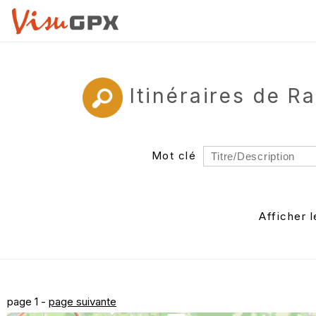
Itinéraires de 
Mot clé
Rayon
Département
Afficher 
Auteur
page 1 -
page suivante