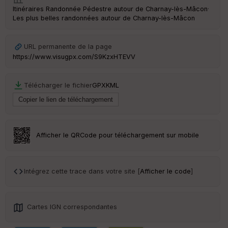
ss
Itinéraires Randonnée Pédestre autour de
Charnay-lès-Mâcon
·
eu
Les plus belles randonnées autour de Charnay-lès-Mâcon
r
Tr
URL permanente de la page
an
https://www.visugpx.com/S9KzxHTEVV
sp
ar
en
Télécharger le fichier
GPX
KML
ce
Po
int
illé
Afficher le QRCode pour téléchargement sur mobile
s
S
Intégrez cette trace dans votre site [
Afficher le code
]
e
n
s
Cartes IGN correspondantes
St