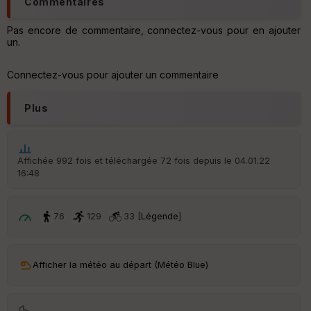
Commentaires
he
r
Pas encore de commentaire, connectez-vous pour en ajouter
d
un.
é
p
ar
Connectez-vous pour ajouter un commentaire
t
Plus
ar
ri
v
é
e
Affichée 992 fois et téléchargée 72 fois depuis le 04.01.22
16:48
C
ou
le
76
129
33 [
Légende
]
ur
Afficher la météo au départ (Météo Blue)
Ep
ai