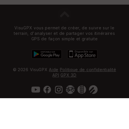
VisuGPX vous permet de créer, de suivre sur le
terrain, d'analyser et de partager vos itinéraires
GPS de façon simple et gratuite
© 2026 VisuGPX
Aide
Politique de confidentialité
API
GPX 3D