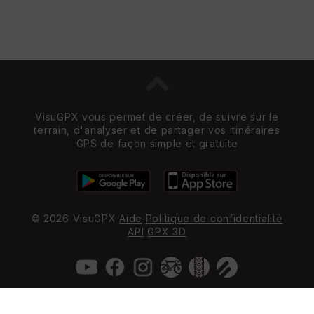
VisuGPX vous permet de créer, de suivre sur le
terrain, d'analyser et de partager vos itinéraires
GPS de façon simple et gratuite
© 2026 VisuGPX
Aide
Politique de confidentialité
API
GPX 3D