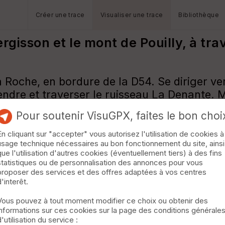
Créer une trace
Visualiser une trace
Bibliothèque
rgisson et le mont de Pouilly, à tra
 Roche, en bordure de la D54. Se diriger ve
ndre et traverser le ruisseau La Denante. 
tré. Après le village de Pouilly, monter sur
Pour soutenir VisuGPX, faites le bon choi
En cliquant sur "accepter" vous autorisez l'utilisation de cookies à
usage technique nécessaires au bon fonctionnement du site, ainsi
gsG7N7
que l'utilisation d'autres cookies (éventuellement tiers) à des fins
es dans le Pays de Bitche"
statistiques ou de personnalisation des annonces pour vous
de-balades-pays-bitche.html
proposer des services et des offres adaptées à vos centres
d'interêt.
Vous pouvez à tout moment modifier ce choix ou obtenir des
informations sur ces cookies sur la page des conditions générale
d'utilisation du service :