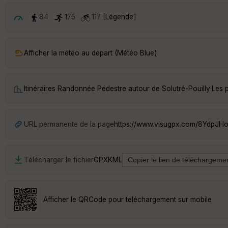
84
175
117 [
Légende
]
Afficher la météo au départ (Météo Blue)
Itinéraires Randonnée Pédestre autour de
Solutré-Pouilly
·
Les 
URL permanente de la page
https://www.visugpx.com/8YdpJH
Télécharger le fichier
GPX
KML
Afficher le QRCode pour téléchargement sur mobile