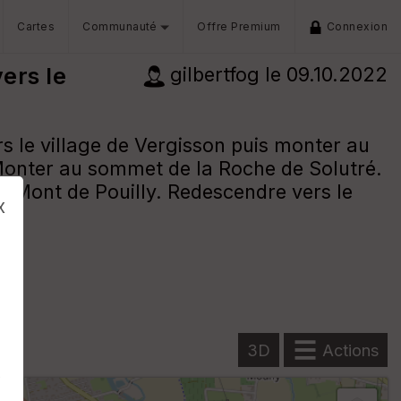
Cartes
Communauté
Offre Premium
Connexion
vers le
gilbertfog
le 09.10.2022
rs le village de Vergisson puis monter au
Monter au sommet de la Roche de Solutré.
 le Mont de Pouilly. Redescendre vers le
x
3D
Actions
s