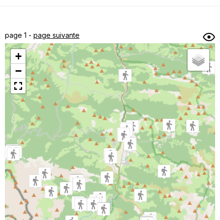
Dénivelé min/max
Auteur
Dossier
et
page 1 -
page suivante
sous-dossiers
+
Trier par
−
Horodatage
Photos