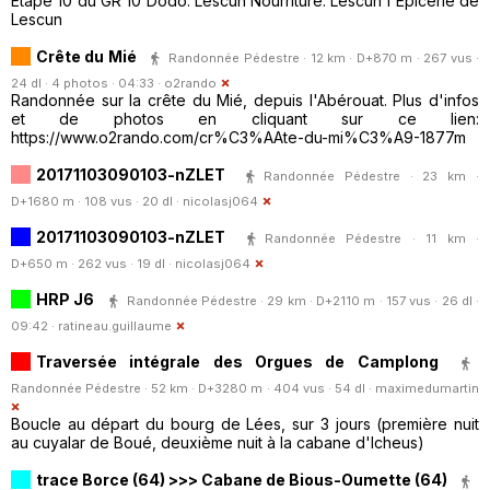
Etape 10 du GR 10 Dodo: Lescun Nourriture: Lescun l'Epicerie de
Lescun
Crête du Mié
Randonnée Pédestre · 12 km · D+870 m · 267 vus ·
24 dl · 4 photos · 04:33 ·
o2rando
Randonnée sur la crête du Mié, depuis l'Abérouat. Plus d'infos
et de photos en cliquant sur ce lien:
https://www.o2rando.com/cr%C3%AAte-du-mi%C3%A9-1877m
20171103090103-nZLET
Randonnée Pédestre · 23 km ·
D+1680 m · 108 vus · 20 dl ·
nicolasj064
20171103090103-nZLET
Randonnée Pédestre · 11 km ·
D+650 m · 262 vus · 19 dl ·
nicolasj064
HRP J6
Randonnée Pédestre · 29 km · D+2110 m · 157 vus · 26 dl ·
09:42 ·
ratineau.guillaume
Traversée intégrale des Orgues de Camplong
Randonnée Pédestre · 52 km · D+3280 m · 404 vus · 54 dl ·
maximedumartin
Boucle au départ du bourg de Lées, sur 3 jours (première nuit
au cuyalar de Boué, deuxième nuit à la cabane d'Icheus)
trace Borce (64) >>> Cabane de Bious-Oumette (64)