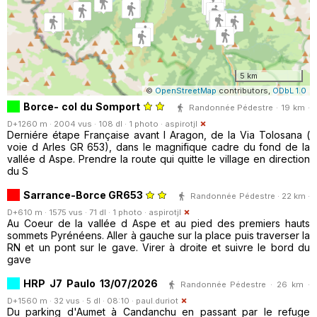
5 km
©
OpenStreetMap
contributors,
ODbL 1.0
Borce- col du Somport
Randonnée Pédestre · 19 km ·
D+1260 m · 2004 vus · 108 dl · 1 photo ·
aspirotjl
Derniére étape Française avant l Aragon, de la Via Tolosana (
voie d Arles GR 653), dans le magnifique cadre du fond de la
vallée d Aspe. Prendre la route qui quitte le village en direction
du S
Sarrance-Borce GR653
Randonnée Pédestre · 22 km ·
D+610 m · 1575 vus · 71 dl · 1 photo ·
aspirotjl
Au Coeur de la vallée d Aspe et au pied des premiers hauts
sommets Pyrénéens. Aller à gauche sur la place puis traverser la
RN et un pont sur le gave. Virer à droite et suivre le bord du
gave
HRP J7 Paulo 13/07/2026
Randonnée Pédestre · 26 km ·
D+1560 m · 32 vus · 5 dl · 08:10 ·
paul.duriot
Du parking d'Aumet à Candanchu en passant par le refuge