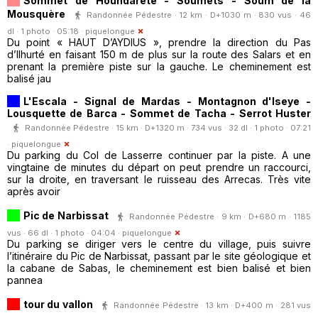
Sommet de Houndarète - Soumets - Soum de la
Mousquère
Randonnée Pédestre · 12 km · D+1030 m · 830 vus · 46
dl · 1 photo · 05:18 ·
piquelongue
Du point « HAUT D’AYDIUS », prendre la direction du Pas
d’Ilhurté en faisant 150 m de plus sur la route des Salars et en
prenant la première piste sur la gauche. Le cheminement est
balisé jau
L'Escala - Signal de Mardas - Montagnon d'Iseye -
Lousquette de Barca - Sommet de Tacha - Serrot Huster
Randonnée Pédestre · 15 km · D+1320 m · 734 vus · 32 dl · 1 photo · 07:21
·
piquelongue
Du parking du Col de Lasserre continuer par la piste. A une
vingtaine de minutes du départ on peut prendre un raccourci,
sur la droite, en traversant le ruisseau des Arrecas. Très vite
après avoir
Pic de Narbissat
Randonnée Pédestre · 9 km · D+680 m · 1185
vus · 66 dl · 1 photo · 04:04 ·
piquelongue
Du parking se diriger vers le centre du village, puis suivre
l’itinéraire du Pic de Narbissat, passant par le site géologique et
la cabane de Sabas, le cheminement est bien balisé et bien
pannea
tour du vallon
Randonnée Pédestre · 13 km · D+400 m · 281 vus