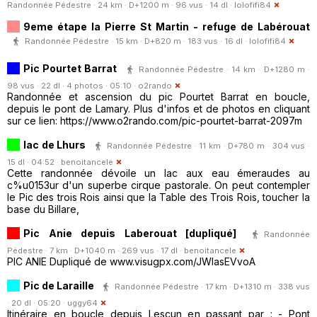
Randonnée Pédestre · 24 km · D+1200 m · 96 vus · 14 dl ·
lolofifi84
9eme étape la Pierre St Martin - refuge de Labérouat
Randonnée Pédestre · 15 km · D+820 m · 183 vus · 16 dl ·
lolofifi84
Pic Pourtet Barrat
Randonnée Pédestre · 14 km · D+1280 m ·
98 vus · 22 dl · 4 photos · 05:10 ·
o2rando
Randonnée et ascension du pic Pourtet Barrat en boucle,
depuis le pont de Lamary. Plus d'infos et de photos en cliquant
sur ce lien: https://www.o2rando.com/pic-pourtet-barrat-2097m
lac de Lhurs
Randonnée Pédestre · 11 km · D+780 m · 304 vus ·
15 dl · 04:52 ·
benoitancele
Cette randonnée dévoile un lac aux eau émeraudes au
c%u0153ur d'un superbe cirque pastorale. On peut contempler
le Pic des trois Rois ainsi que la Table des Trois Rois, toucher la
base du Billare,
Pic Anie depuis Laberouat [dupliqué]
Randonnée
Pédestre · 7 km · D+1040 m · 269 vus · 17 dl ·
benoitancele
PIC ANIE Dupliqué de www.visugpx.com/JWIasEVvoA
Pic de Laraille
Randonnée Pédestre · 17 km · D+1310 m · 338 vus
· 20 dl · 05:20 ·
uggy64
Itinéraire en boucle depuis Lescun en passant par : - Pont