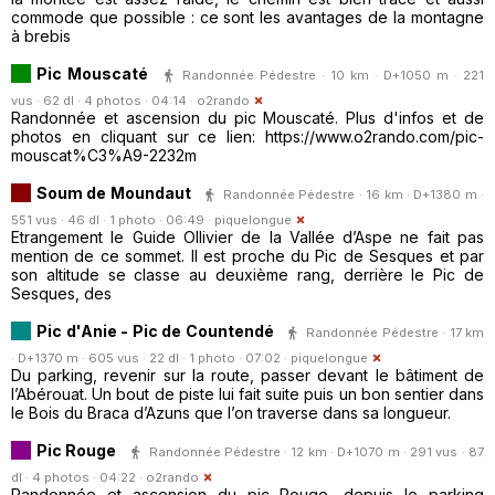
commode que possible : ce sont les avantages de la montagne
à brebis
Pic Mouscaté
Randonnée Pédestre · 10 km · D+1050 m · 221
vus · 62 dl · 4 photos · 04:14 ·
o2rando
Randonnée et ascension du pic Mouscaté. Plus d'infos et de
photos en cliquant sur ce lien: https://www.o2rando.com/pic-
mouscat%C3%A9-2232m
Soum de Moundaut
Randonnée Pédestre · 16 km · D+1380 m ·
551 vus · 46 dl · 1 photo · 06:49 ·
piquelongue
Etrangement le Guide Ollivier de la Vallée d’Aspe ne fait pas
mention de ce sommet. Il est proche du Pic de Sesques et par
son altitude se classe au deuxième rang, derrière le Pic de
Sesques, des
Pic d'Anie - Pic de Countendé
Randonnée Pédestre · 17 km
· D+1370 m · 605 vus · 22 dl · 1 photo · 07:02 ·
piquelongue
Du parking, revenir sur la route, passer devant le bâtiment de
l’Abérouat. Un bout de piste lui fait suite puis un bon sentier dans
le Bois du Braca d’Azuns que l’on traverse dans sa longueur.
Pic Rouge
Randonnée Pédestre · 12 km · D+1070 m · 291 vus · 87
dl · 4 photos · 04:22 ·
o2rando
Randonnée et ascension du pic Rouge, depuis le parking