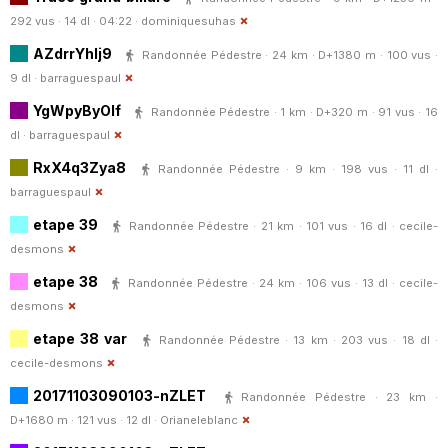
292 vus · 14 dl · 04:22 ·
dominiquesuhas
AZdrrYhlj9
Randonnée Pédestre · 24 km · D+1380 m · 100 vus ·
9 dl ·
barraguespaul
YgWpyByOlf
Randonnée Pédestre · 1 km · D+320 m · 91 vus · 16
dl ·
barraguespaul
RxX4q3Zya8
Randonnée Pédestre · 9 km · 198 vus · 11 dl ·
barraguespaul
etape 39
Randonnée Pédestre · 21 km · 101 vus · 16 dl ·
cecile-
desmons
etape 38
Randonnée Pédestre · 24 km · 106 vus · 13 dl ·
cecile-
desmons
etape 38 var
Randonnée Pédestre · 13 km · 203 vus · 18 dl ·
cecile-desmons
20171103090103-nZLET
Randonnée Pédestre · 23 km ·
D+1680 m · 121 vus · 12 dl ·
Orianeleblanc