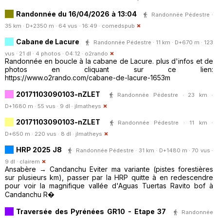
Randonnée du 16/04/2026 à 13:04
Randonnée Pédestre ·
35 km · D+2350 m · 64 vus · 16:49 ·
comedspub
Cabane de Lacure
Randonnée Pédestre · 11 km · D+670 m · 123
vus · 21 dl · 4 photos · 04:12 ·
o2rando
Randonnée en boucle à la cabane de Lacure. plus d'infos et de
photos en cliquant sur ce lien:
https://www.o2rando.com/cabane-de-lacure-1653m
20171103090103-nZLET
Randonnée Pédestre · 23 km ·
D+1680 m · 55 vus · 9 dl ·
jlmatheys
20171103090103-nZLET
Randonnée Pédestre · 11 km ·
D+650 m · 220 vus · 8 dl ·
jlmatheys
HRP 2025 J8
Randonnée Pédestre · 31 km · D+1480 m · 70 vus ·
9 dl ·
clairem
Ansabère → Candanchu Eviter ma variante (pistes forestières
sur plusieurs km), passer par la HRP quitte à en redescendre
pour voir la magnifique vallée d'Aguas Tuertas Ravito bof à
Candanchu R�
Traversée des Pyrénées GR10 - Etape 37
Randonnée