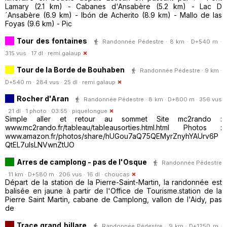
Lamary (2.1 km) - Cabanes d'Ansabère (5.2 km) - Lac D
´Ansabère (6.9 km) - Ibón de Acherito (8.9 km) - Mallo de las
Foyas (9.6 km) - Pic
Tour des fontaines
Randonnée Pédestre · 8 km · D+540 m ·
315 vus · 17 dl ·
remi.galaup
Tour de la Borde de Bouhaben
Randonnée Pédestre · 9 km ·
D+540 m · 284 vus · 25 dl ·
remi.galaup
Rocher d'Aran
Randonnée Pédestre · 8 km · D+800 m · 356 vus
· 21 dl · 1 photo · 03:55 ·
piquelongue
Simple aller et retour au sommet Site mc2rando :
www.mc2rando.fr/tableau/tableausorties.html.html Photos :
www.amazon.fr/photos/share/hUGou7aQ75QEMyrZnyhYAUrv6P
QtEL7uIsLNVwnZtUO
Arres de camplong - pas de l'Osque
Randonnée Pédestre
· 11 km · D+580 m · 206 vus · 16 dl ·
choucas
Départ de la station de la Pierre-Saint-Martin, la randonnée est
balisée en jaune à partir de l'Office de Tourisme.station de la
Pierre Saint Martin, cabane de Camplong, vallon de l'Aidy, pas
de
Trace grand billare
Randonnée Pédestre · 9 km · D+1250 m ·