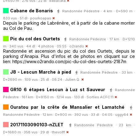
D+650 m · 276 vus · 22 dl ·
babacata
Cabane de Bonaris
Randonnée Pédestre · 4 km · D+590 m ·
833 vus · 51 dl ·
pourkoapas
Depuis le parking de Labrénère, et à partir de la cabane monter
au Col de Pau.
Pic du col des Ourtets
Randonnée Pédestre · 17 km · D+1210
m · 340 vus · 44 dl · 4 photos · 05:55 ·
o2rando
Randonnée et ascension du pic du col des Ourtets, depuis le
parking d'Anapia. Plus d'infos et de photos en cliquant sur ce
lien: https://www.o2rando.com/pic-du-col-des-ourtets-2187m
J8 - Lescun Marche à pied
Randonnée Pédestre · 33 km ·
D+2690 m · 109 vus · 25 dl · 08:24 ·
Julien.Q.
GR10 6 étapes Lescun à Luz st Sauveur
Randonnée
Pédestre · 161 km · D+9150 m · 1214 vus · 133 dl ·
Sorties ACFC11
Ouratou par la crête de Mansalier et Lamatché
Randonnée Pédestre · 12 km · D+900 m · 392 vus · 33 dl · 04:05 ·
uggy64
20171103090103-nZLET
Randonnée Pédestre · 23 km ·
D+1680 m · 358 vus · 29 dl ·
thevolff