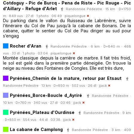
Cotdoguy - Pic de Burcq - Pena de Riste - Pic Rouge - Pic
d'Aillary - Refuge d'Arlet
Randonnée Pédestre · 15 km · D+1750
m · 849 vus · 27 dl · 1 photo · 06:49 ·
piquelongue
Du parking dans le vallon du Ruisseau de Labrénère, suivre
l’itinéraire du Col de Pau jusqu’à la cabane de Bonaris. De la
cabane, quitter le sentier du Col de Pau diriger au sud pour
s’engag
Rocher d'Aran
Randonnée Pédestre · 6 km · D+840 m · 468
vus · 33 dl · 1 photo · 03:04 ·
piquelongue
Montée classique depuis la carrière de marbre. Il fait très froid,
le sol est gelé dans la première partie déneigée. On trouve la
neige au niveau des Fontaines de Congles. Elle est très dure,
Pyrénées_Chemin de la mature, retour par Etsaut
Randonnée Pédestre · 13 km · D+850 m · 502 vus · 26 dl ·
jjack
Pyrénées_Borce-Boucle d_Ayriré
Randonnée Pédestre ·
10 km · D+760 m · 340 vus · 27 dl · 03:46 ·
jjack
Pyrénées_Plateau d'Ourdinse
Randonnée Pédestre · 9 km
· D+850 m · 554 vus · 44 dl · 03:38 ·
jjack
La cabane de Camplong
Randonnée Pédestre · 3 km · 409