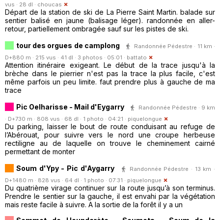
vus · 28 dl ·
choucas
Départ de la station de ski de La Pierre Saint Martin. balade sur
sentier balisé en jaune (balisage léger). randonnée en aller-
retour, partiellement ombragée sauf sur les pistes de ski.
tour des orgues de camplong
Randonnée Pédestre · 11 km ·
D+880 m · 215 vus · 41 dl · 3 photos · 05:01 ·
battato
Attention itinéraire exigeant. Le début de la trace jusqu'à la
brèche dans le pierrier n'est pas la trace la plus facile, c'est
même parfois un peu limite. faut prendre plus à gauche de ma
trace
Pic Oelharisse - Mail d'Eygarry
Randonnée Pédestre · 9 km
· D+730 m · 808 vus · 68 dl · 1 photo · 04:21 ·
piquelongue
Du parking, laisser le bout de route conduisant au refuge de
l’Abérouat, pour suivre vers le nord une croupe herbeuse
rectiligne au de laquelle on trouve le cheminement cairné
permettant de monter
Soum d'Ypy - Pic d'Aygarry
Randonnée Pédestre · 13 km ·
D+1480 m · 828 vus · 64 dl · 1 photo · 07:31 ·
piquelongue
Du quatrième virage continuer sur la route jusqu’à son terminus.
Prendre le sentier sur la gauche, il est envahi par la végétation
mais reste facile à suivre. A la sortie de la forêt il y a un