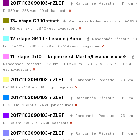
20171103090103-nZLET
Randonnée Pédestre · 11 km ·
D+650 m · 258 vus · 40 dl ·
babacata
13- étape GR 10⭐⭐⭐⭐
Randonnée Pédestre · 25 km · D+1630
m · 152 vus · 27 dl · 08:10 ·
esprit.vagabond
12-étape GR 10 - Lescun / Borce
Randonnée Pédestre · 13
km · D+770 m · 268 vus · 28 dl · 04:49 ·
esprit.vagabond
11-étape Gr10 - la pierre st Martin/Lescun ⭐⭐⭐⭐
Randonnée Pédestre · 17 km · D+840 m · 231 vus · 35 dl · 05:49 ·
esprit.vagabond
20171103090103-nZLET
Randonnée Pédestre · 23 km ·
D+1680 m · 138 vus · 18 dl ·
jph.deguines
20171103090103-nZLET
Randonnée Pédestre · 11 km ·
D+650 m · 260 vus · 24 dl ·
jph.deguines
20171103090103-nZLET
Randonnée Pédestre · 23 km ·
D+1680 m · 106 vus · 25 dl ·
babacata
20171103090103-nZLET
Randonnée Pédestre · 11 km ·