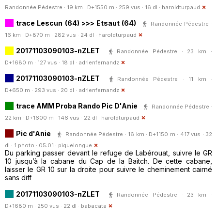
Randonnée Pédestre · 19 km · D+1550 m · 259 vus · 16 dl ·
haroldturpaud
trace Lescun (64) >>> Etsaut (64)
Randonnée Pédestre ·
16 km · D+870 m · 282 vus · 24 dl ·
haroldturpaud
20171103090103-nZLET
Randonnée Pédestre · 23 km ·
D+1680 m · 127 vus · 18 dl ·
adrienfernandz
20171103090103-nZLET
Randonnée Pédestre · 11 km ·
D+650 m · 293 vus · 20 dl ·
adrienfernandz
trace AMM Proba Rando Pic D'Anie
Randonnée Pédestre ·
22 km · D+1600 m · 146 vus · 22 dl ·
haroldturpaud
Pic d'Anie
Randonnée Pédestre · 16 km · D+1150 m · 417 vus · 32
dl · 1 photo · 05:01 ·
piquelongue
Du parking passer devant le refuge de Labérouat, suivre le GR
10 jusqu’à la cabane du Cap de la Baitch. De cette cabane,
laisser le GR 10 sur la droite pour suivre le cheminement cairné
sans diff
20171103090103-nZLET
Randonnée Pédestre · 23 km ·
D+1680 m · 250 vus · 22 dl ·
babacata