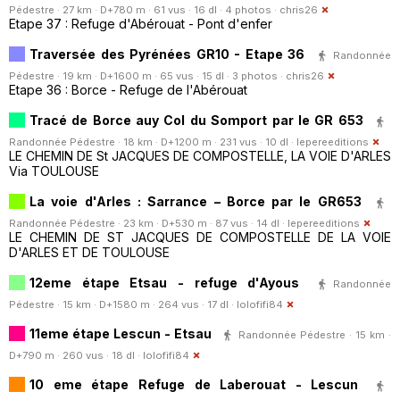
Pédestre · 27 km · D+780 m · 61 vus · 16 dl · 4 photos ·
chris26
Etape 37 : Refuge d'Abérouat - Pont d'enfer
Traversée des Pyrénées GR10 - Etape 36
Randonnée
Pédestre · 19 km · D+1600 m · 65 vus · 15 dl · 3 photos ·
chris26
Etape 36 : Borce - Refuge de l'Abérouat
Tracé de Borce auy Col du Somport par le GR 653
Randonnée Pédestre · 18 km · D+1200 m · 231 vus · 10 dl ·
lepereeditions
LE CHEMIN DE St JACQUES DE COMPOSTELLE, LA VOIE D'ARLES
Via TOULOUSE
La voie d'Arles : Sarrance – Borce par le GR653
Randonnée Pédestre · 23 km · D+530 m · 87 vus · 14 dl ·
lepereeditions
LE CHEMIN DE ST JACQUES DE COMPOSTELLE DE LA VOIE
D'ARLES ET DE TOULOUSE
12eme étape Etsau - refuge d'Ayous
Randonnée
Pédestre · 15 km · D+1580 m · 264 vus · 17 dl ·
lolofifi84
11eme étape Lescun - Etsau
Randonnée Pédestre · 15 km ·
D+790 m · 260 vus · 18 dl ·
lolofifi84
10 eme étape Refuge de Laberouat - Lescun