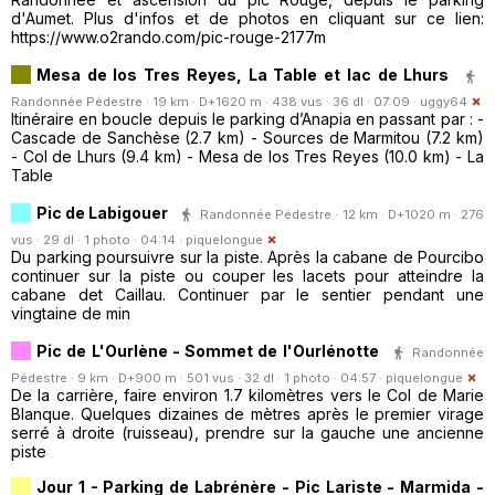
d'Aumet. Plus d'infos et de photos en cliquant sur ce lien:
https://www.o2rando.com/pic-rouge-2177m
Mesa de los Tres Reyes, La Table et lac de Lhurs
Randonnée Pédestre · 19 km · D+1620 m · 438 vus · 36 dl · 07:09 ·
uggy64
Itinéraire en boucle depuis le parking d’Anapia en passant par : -
Cascade de Sanchèse (2.7 km) - Sources de Marmitou (7.2 km)
- Col de Lhurs (9.4 km) - Mesa de los Tres Reyes (10.0 km) - La
Table
Pic de Labigouer
Randonnée Pédestre · 12 km · D+1020 m · 276
vus · 29 dl · 1 photo · 04:14 ·
piquelongue
Du parking poursuivre sur la piste. Après la cabane de Pourcibo
continuer sur la piste ou couper les lacets pour atteindre la
cabane det Caillau. Continuer par le sentier pendant une
vingtaine de min
Pic de L'Ourlène - Sommet de l'Ourlénotte
Randonnée
Pédestre · 9 km · D+900 m · 501 vus · 32 dl · 1 photo · 04:57 ·
piquelongue
De la carrière, faire environ 1.7 kilomètres vers le Col de Marie
Blanque. Quelques dizaines de mètres après le premier virage
serré à droite (ruisseau), prendre sur la gauche une ancienne
piste
Jour 1 - Parking de Labrénère - Pic Lariste - Marmida -