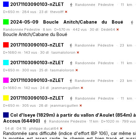
20171103090103-nZLET
Randonnée Pédestre · 11 km ·
D+650 m · 284 vus · 23 dl ·
thevolff
2024-05-09 Boucle Anitch/Cabane du Boué
Randonnée Pédestre · 8 km · D+570 m · 442 vus · 30 dl ·
Dédé64
Boucle Anitch/Cabane du Boué
20171103090103-nZLET
Randonnée Pédestre · 23 km ·
D+1680 m · 143 vus · 30 dl ·
tasmaloloron
20171103090103-nZLET
Randonnée Pédestre · 11 km ·
D+650 m · 300 vus · 25 dl ·
tasmaloloron
20171103090103-nZLET
Randonnée Pédestre · 23 km ·
D+1680 m · 142 vus · 24 dl ·
jeanmarcguillen
20171103090103-nZLET
Randonnée Pédestre · 11 km ·
D+650 m · 305 vus · 28 dl ·
jeanmarcguillen
Col d'Iseye (1829m) à partir du vallon d'Aoulet (854m) à
Accous (64490)
Randonnée Pédestre · 11 km · D+1020 m · 799 vus
· 54 dl · 04:18 ·
philippe.ducat64
Randonnée sans difficulté (indice d'effort IBP 106), car même si
la montée est assez raide, le chemin est bien tracé et aussi