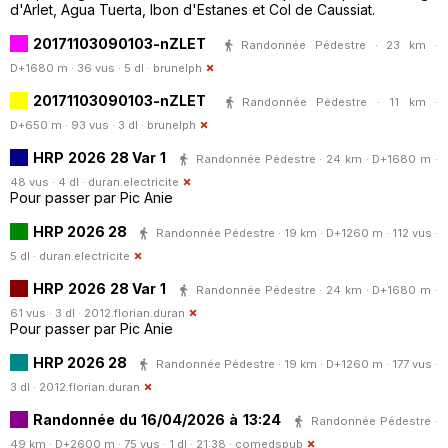
d'Arlet, Agua Tuerta, Ibon d'Estanes et Col de Caussiat.
20171103090103-nZLET
Randonnée Pédestre · 23 km ·
D+1680 m · 36 vus · 5 dl ·
brunelph
20171103090103-nZLET
Randonnée Pédestre · 11 km ·
D+650 m · 93 vus · 3 dl ·
brunelph
HRP 2026 28 Var 1
Randonnée Pédestre · 24 km · D+1680 m ·
48 vus · 4 dl ·
duran.electricite
Pour passer par Pic Anie
HRP 2026 28
Randonnée Pédestre · 19 km · D+1260 m · 112 vus ·
5 dl ·
duran.electricite
HRP 2026 28 Var 1
Randonnée Pédestre · 24 km · D+1680 m ·
61 vus · 3 dl ·
2012.florian.duran
Pour passer par Pic Anie
HRP 2026 28
Randonnée Pédestre · 19 km · D+1260 m · 177 vus ·
3 dl ·
2012.florian.duran
Randonnée du 16/04/2026 à 13:24
Randonnée Pédestre ·
49 km · D+2600 m · 75 vus · 1 dl · 21:38 ·
comedspub