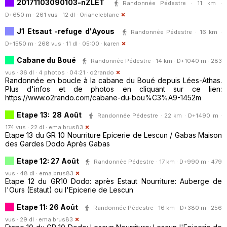
20171103090103-nZLET
Randonnée Pédestre · 11 km ·
D+650 m · 261 vus · 12 dl ·
Orianeleblanc
J1 Etsaut -refuge d'Ayous
Randonnée Pédestre · 16 km ·
D+1550 m · 268 vus · 11 dl · 05:00 ·
karen
Cabane du Boué
Randonnée Pédestre · 14 km · D+1040 m · 283
vus · 36 dl · 4 photos · 04:21 ·
o2rando
Randonnée en boucle à la cabane du Boué depuis Lées-Athas.
Plus d'infos et de photos en cliquant sur ce lien:
https://www.o2rando.com/cabane-du-bou%C3%A9-1452m
Etape 13: 28 Août
Randonnée Pédestre · 22 km · D+1490 m ·
174 vus · 22 dl ·
ema.brus83
Etape 13 du GR 10 Nourriture Epicerie de Lescun / Gabas Maison
des Gardes Dodo Après Gabas
Etape 12: 27 Août
Randonnée Pédestre · 17 km · D+990 m · 479
vus · 48 dl ·
ema.brus83
Etape 12 du GR10 Dodo: après Estaut Nourriture: Auberge de
l'Ours (Estaut) ou l'Epicerie de Lescun
Etape 11: 26 Août
Randonnée Pédestre · 16 km · D+380 m · 256
vus · 29 dl ·
ema.brus83