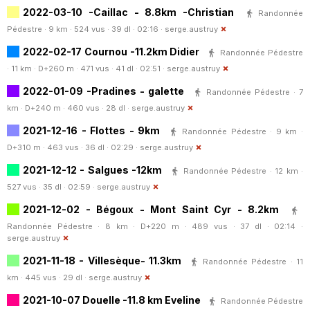
2022-03-10 -Caillac - 8.8km -Christian
Randonnée
Pédestre · 9 km · 524 vus · 39 dl · 02:16 ·
serge.austruy
2022-02-17 Cournou -11.2km Didier
Randonnée Pédestre
· 11 km · D+260 m · 471 vus · 41 dl · 02:51 ·
serge.austruy
2022-01-09 -Pradines - galette
Randonnée Pédestre · 7
km · D+240 m · 460 vus · 28 dl ·
serge.austruy
2021-12-16 - Flottes - 9km
Randonnée Pédestre · 9 km ·
D+310 m · 463 vus · 36 dl · 02:29 ·
serge.austruy
2021-12-12 - Salgues -12km
Randonnée Pédestre · 12 km ·
527 vus · 35 dl · 02:59 ·
serge.austruy
2021-12-02 - Bégoux - Mont Saint Cyr - 8.2km
Randonnée Pédestre · 8 km · D+220 m · 489 vus · 37 dl · 02:14 ·
serge.austruy
2021-11-18 - Villesèque- 11.3km
Randonnée Pédestre · 11
km · 445 vus · 29 dl ·
serge.austruy
2021-10-07 Douelle -11.8 km Eveline
Randonnée Pédestre