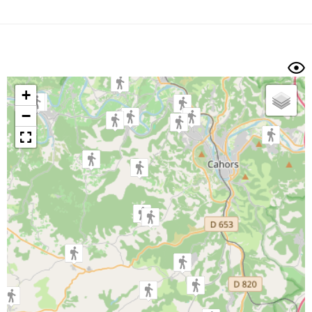
Dénivelé min/max
Auteur
Dossier
et
sous-dossiers
+
Trier par
−
Horodatage
Photos