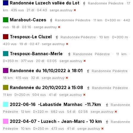
Randonnée Luzech vallée du Lot
Randonnée Pédestre · 17
km · 435 vus · 21 dl · 04:43 ·
serge.austruy
Marabout-Cazes
Randonnée Pédestre · 11 km · D+330 m · 442
vus · 18 dl · 03:16 ·
serge.austruy
Trespoux-Le Cluzel
Randonnée Pédestre · 10 km · D+300 m ·
420 vus · 19 dl · 02:47 ·
serge.austruy
Trespoux-Bannac-Merle
Randonnée Pédestre · 11 km ·
D+350 m · 377 vus · 20 dl · 03:05 ·
serge.austruy
Randonnée du 16/10/2022 à 18:01
Randonnée Pédestre ·
18 km · 415 vus · 32 dl ·
serge.austruy
Randonnée du 20/10/2022 à 15:08
Randonnée Pédestre ·
11 km · D+250 m · 504 vus · 41 dl ·
serge.austruy
2022-06-16 -Labastide Marnhac -11.7km
Randonnée
Pédestre · 12 km · D+220 m · 682 vus · 54 dl · 02:58 ·
serge.austruy
2022-04-07 - Luzech - Jean-Marc - 10 km
Randonnée
Pédestre · 10 km · D+250 m · 473 vus · 41 dl ·
serge.austruy