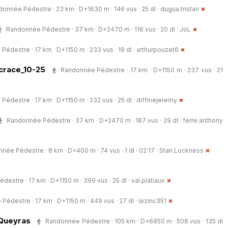
onnée Pédestre · 23 km · D+1630 m · 146 vus · 25 dl ·
dugua.tristan
Randonnée Pédestre · 37 km · D+2470 m · 116 vus · 20 dl ·
JoL
édestre · 17 km · D+1150 m · 233 vus · 19 dl ·
arthurpouzet6
ncrace_10-25
Randonnée Pédestre · 17 km · D+1150 m · 237 vus · 21
édestre · 17 km · D+1150 m · 232 vus · 25 dl ·
diffinejeremy
Randonnée Pédestre · 37 km · D+2470 m · 187 vus · 29 dl ·
ferre.anthony
née Pédestre · 8 km · D+400 m · 74 vus · 1 dl · 02:17 ·
Stan.Lockness
estre · 17 km · D+1150 m · 399 vus · 25 dl ·
val.platiaux
édestre · 17 km · D+1150 m · 449 vus · 27 dl ·
lezinc351
 Queyras
Randonnée Pédestre · 105 km · D+6950 m · 508 vus · 135 dl