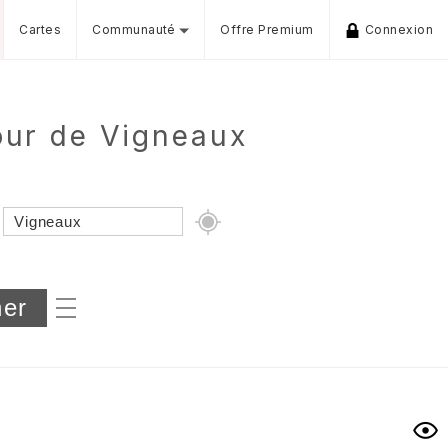
Cartes
Communauté
Offre Premium
Connexion
our de Vigneaux
Dénivelé min/max
iers