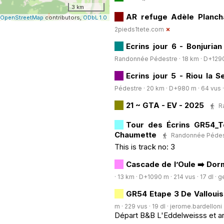
3 km
AR refuge Adèle Planch
OpenStreetMap
contributors,
ODbL 1.0
2pieds1tete.com
Ecrins jour 6 - Bonjuria
Randonnée Pédestre · 18 km · D+1290 m
Ecrins jour 5 - Riou la 
Pédestre · 20 km · D+980 m · 64 vus · 
21 ~ GTA - EV - 2025
R
Tour des Écrins GR54_To
Chaumette
Randonnée Pédestr
This is track no: 3
Cascade de l’Oule ➡️ Dorm
· 13 km · D+1090 m · 214 vus · 17 dl ·
g
GR54 Etape 3 De Vallouis
m · 229 vus · 19 dl ·
jerome.bardelloni
Départ B&B L'Eddelweisss et ar