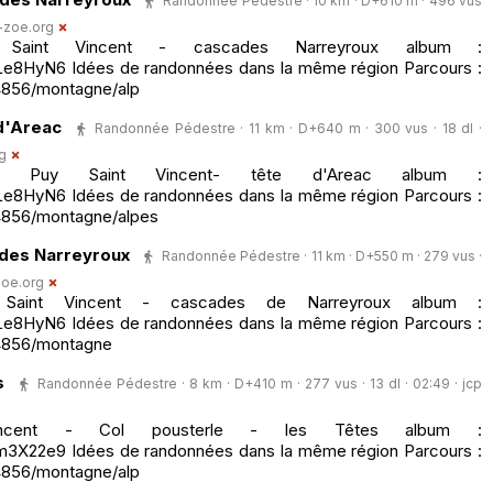
Randonnée Pédestre · 10 km · D+610 m · 496 vus
-zoe.org
Saint Vincent - cascades Narreyroux album :
Le8HyN6 Idées de randonnées dans la même région Parcours :
856/montagne/alp
d'Areac
Randonnée Pédestre · 11 km · D+640 m · 300 vus · 18 dl ·
g
l Puy Saint Vincent- tête d'Areac album :
Le8HyN6 Idées de randonnées dans la même région Parcours :
856/montagne/alpes
ades Narreyroux
Randonnée Pédestre · 11 km · D+550 m · 279 vus ·
oe.org
Saint Vincent - cascades de Narreyroux album :
Le8HyN6 Idées de randonnées dans la même région Parcours :
4856/montagne
s
Randonnée Pédestre · 8 km · D+410 m · 277 vus · 13 dl · 02:49 ·
jcp
incent - Col pousterle - les Têtes album :
m3X22e9 Idées de randonnées dans la même région Parcours :
856/montagne/alp