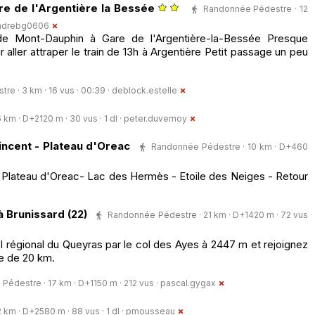
are de l'Argentière la Bessée
Randonnée Pédestre · 12
ndrebg0606
de Mont-Dauphin à Gare de l'Argentière-la-Bessée Presque
aller attraper le train de 13h à Argentière Petit passage un peu
e · 3 km · 16 vus · 00:39 ·
deblock.estelle
m · D+2120 m · 30 vus · 1 dl ·
peter.duvernoy
ncent - Plateau d'Oreac
Randonnée Pédestre · 10 km · D+460
- Plateau d'Oreac- Lac des Hermès - Etoile des Neiges - Retour
 Brunissard (22)
Randonnée Pédestre · 21 km · D+1420 m · 72 vus
l régional du Queyras par le col des Ayes à 2447 m et rejoignez
pe de 20 km.
édestre · 17 km · D+1150 m · 212 vus ·
pascal.gygax
km · D+2580 m · 88 vus · 1 dl ·
pmousseau