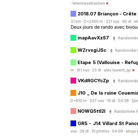
·
letermesebastien
2018.07 Briançon - Crête
31 km · D+2360 m · 331 vus · 65 dl ·
l
Deux jours de rando avec bivoua
mapAavXzS7
Randonnée P
WZrvsgiJSc
Randonnée Pé
Etape 5 (Vallouise - Refu
m · 151 vus · 23 dl ·
alex.laurent_qc
VKdRGCYcZp
Randonnée P
J10 _ De la ruine Couemi
D+610 m · 337 vus · 19 dl · 04:38 ·
2pi
NOWQ5ttI2I
Randonnée Péd
GR5 - J14 Villard St Panc
vus · 29 dl · 10 photos · 04:09 ·
aboju