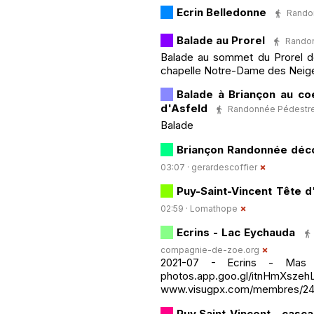
Ecrin Belledonne
Randon
Balade au Prorel
Randon
Balade au sommet du Prorel dep
chapelle Notre-Dame des Neiges
Balade à Briançon au coeu
d'Asfeld
Randonnée Pédestre · 
Balade
Briançon Randonnée déco
03:07 ·
gerardescoffier
Puy-Saint-Vincent Tête 
02:59 ·
Lomathope
Ecrins - Lac Eychauda
compagnie-de-zoe.org
2021-07 - Ecrins - Mas 
photos.app.goo.gl/itnHmXszeh
www.visugpx.com/membres/2
Puy Saint-Vincent - casc