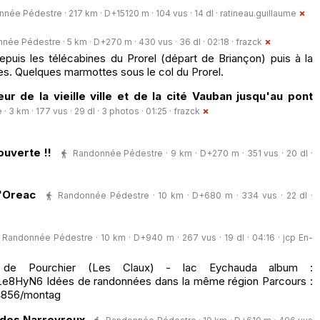
née Pédestre · 217 km · D+15120 m · 104 vus · 14 dl ·
ratineau.guillaume
née Pédestre · 5 km · D+270 m · 430 vus · 36 dl · 02:18 ·
frazck
uis les télécabines du Prorel (départ de Briançon) puis à la
. Quelques marmottes sous le col du Prorel.
r de la vieille ville et de la cité Vauban jusqu'au pont
3 km · 177 vus · 29 dl · 3 photos · 01:25 ·
frazck
uverte !!
Randonnée Pédestre · 9 km · D+270 m · 351 vus · 20 dl ·
d'Oreac
Randonnée Pédestre · 10 km · D+680 m · 334 vus · 22 dl ·
Randonnée Pédestre · 10 km · D+940 m · 267 vus · 19 dl · 04:16 ·
jcp En-
de Pourchier (Les Claux) - lac Eychauda album :
Le8HyN6 Idées de randonnées dans la même région Parcours :
4856/montag
ades Narreyroux