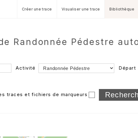
Créer une trace
Visualiser une trace
Bibliothèque
s de Randonnée Pédestre aut
Activité
Départ
Longueur min/max
les traces et fichiers de marqueurs
Dossier
et sous-doss
Trier par
Horodatage
Photos