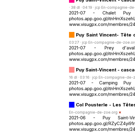
· 38 dl · 04:19 ·
jcp En-compagnie-de
2021-07 - Chalet Puy 
photos.app.goo.gl/itnHmXszeh
www.visugpx.com/membres/24
Puy Saint Vincent- Tête 
03:27 ·
jcp En-compagnie-de-zoe.or
2021-07 - Prey d'ava
photos.app.goo.gl/itnHmXszeh
www.visugpx.com/membres/24
Puy Saint-Vincent - casc
16 dl · 03:16 ·
jcp En-compagnie-de-z
2021-07 - Camping Puy 
photos.app.goo.gl/itnHmXszeh
www.visugpx.com/membres/2
Col Pousterle - Les Tête
En-compagnie-de-zoe.org
2021-06 - Puy Saint-V
photos.app.goo.gl/RZyCZ4yi91
www.visugpx.com/membres/24