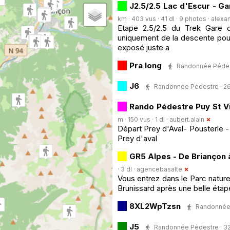
J2.5/2.5 Lac d'Escur - G
km · 403 vus · 41 dl · 9 photos ·
alexa
Etape 2.5/2.5 du Trek Gare 
uniquement de la descente pour 
exposé juste a
Pra long
Randonnée Pédestr
J6
Randonnée Pédestre · 26 k
Rando Pédestre Puy St Vi
m · 150 vus · 1 dl ·
aubert.alain
Départ Prey d'Aval- Pousterle 
Prey d'aval
GR5 Alpes - De Briançon à
· 3 dl ·
agencebasalte
Vous entrez dans le Parc nature
Brunissard après une belle éta
8XL2WpTzsn
Randonnée P
J5
Randonnée Pédestre · 32 