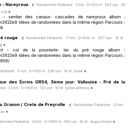
x - Nareyroux
Randonnée Pédestre · 11 km · D+520 m · 393 vus · 29
.org
t - sentier des canaux- cascades de nareyroux album :
m3X22e9 Idées de randonnées dans la même région Parcours :
48
ré rouge
Randonnée Pédestre · 11 km · D+630 m · 307 vus · 19 dl ·
rg
nt - col de la pousterle- lac du pré rouge album :
m3X22e9 Idées de randonnées dans la même région Parcours :
856/
destre · 17 km · D+1150 m · 236 vus · 14 dl ·
joulik
ur des Écrins GR54, 3ème jour: Vallouise - Pré de la
 · 23 km · D+1610 m · 123 vus · 19 dl ·
potier.anthony
du Granon / Crete de Preyrolle
Randonnée Pédestre · 23 km ·
tan
onnée Pédestre · 24 km · D+1650 m · 199 vus · 25 dl ·
dugua.tristan