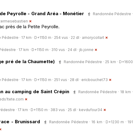
 de Peyrolle - Grand Aréa - Monétier
Randonnée Pédestre ·
etermesebastien
c près de la Petite Peyrolle.
édestre · 17 km · D+1150 m · 254 vus · 22 dl ·
amorycollart
destre · 17 km · D+1150 m · 310 vus · 24 dl ·
jb.jonne
ge pré de la Chaumette)
Randonnée Pédestre · 25 km · D+1600
édestre · 17 km · D+1150 m · 251 vus · 28 dl ·
ericbouchet73
an au camping de Saint Crépin
Randonnée Pédestre · 18 km ·
eds1tete.com
estre · 17 km · D+1150 m · 383 vus · 25 dl ·
kevdufour34
race - Brunissard
Randonnée Pédestre · 16 km · D+1230 m · 191