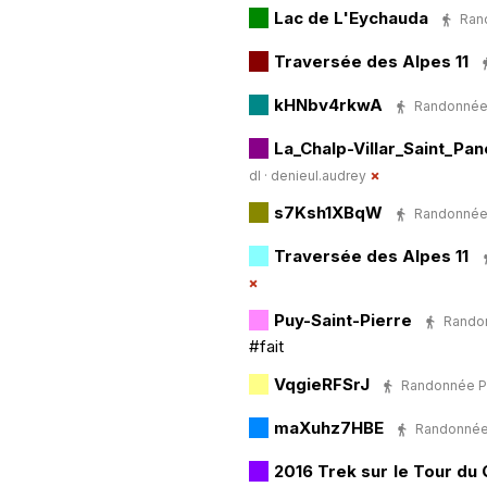
Lac de L'Eychauda
Rand
Traversée des Alpes 11
kHNbv4rkwA
Randonnée P
La_Chalp-Villar_Saint_Pa
dl ·
denieul.audrey
s7Ksh1XBqW
Randonnée P
Traversée des Alpes 11
Puy-Saint-Pierre
Randon
#fait
VqgieRFSrJ
Randonnée Péd
maXuhz7HBE
Randonnée P
2016 Trek sur le Tour du