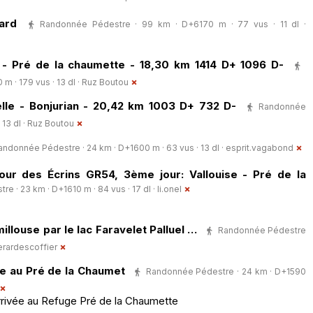
ard
Randonnée Pédestre · 99 km · D+6170 m · 77 vus · 11 dl ·
n - Pré de la chaumette - 18,30 km 1414 D+ 1096 D-
 · 179 vus · 13 dl ·
Ruz Boutou
Selle - Bonjurian - 20,42 km 1003 D+ 732 D-
Randonnée
13 dl ·
Ruz Boutou
andonnée Pédestre · 24 km · D+1600 m · 63 vus · 13 dl ·
esprit.vagabond
ur des Écrins GR54, 3ème jour: Vallouise - Pré de la
e · 23 km · D+1610 m · 84 vus · 17 dl ·
li.onel
illouse par le lac Faravelet Palluel …
Randonnée Pédestre
erardescoffier
e au Pré de la Chaumet
Randonnée Pédestre · 24 km · D+1590
rivée au Refuge Pré de la Chaumette