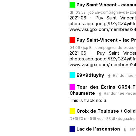
Puy Saint Vincent - canau
dl · 03:52 ·
jcp En-compagnie-de-zoe
2021-06 - Puy Saint Vincen
photos.app.goo.gl/RZyCZ4yi91
www.visugpx.com/membres/2
Puy Saint-Vincent - lac P
04:09 ·
jcp En-compagnie-de-zoe.o
2021-06 - Puy Saint Vince
photos.app.goo.gl/RZyCZ4yi91
www.visugpx.com/membres/24
E9x9d1uyhy
Randonnée Pé
Tour des Écrins GR54_To
Chaumette
Randonnée Pédestre
This is track no: 3
Croix de Toulouse / Col 
D+1570 m · 516 vus · 23 dl ·
dugua.tris
Lac de l'ascension
Rand