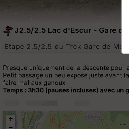
J2.5/2.5 Lac d'Escur - Gare de 
Etape 2.5/2.5 du Trek Gare de Mon
Presque uniquement de la descente pour all
Petit passage un peu exposé juste avant l
faire mal aux genoux
Temps : 3h30 (pauses incluses) avec un 
+
m
+
−