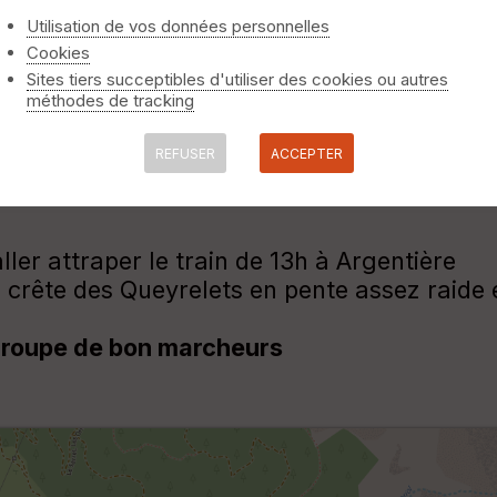
Utilisation de vos données personnelles
Cookies
Sites tiers succeptibles d'utiliser des cookies ou autres
méthodes de tracking
l'Argentière la Bessée
REFUSER
ACCEPTER
t-Dauphin à Gare de l'Argentière-la
er attraper le train de 13h à Argentière
a crête des Queyrelets en pente assez raide
groupe de bon marcheurs