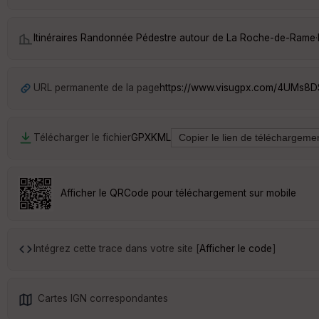
Itinéraires Randonnée Pédestre autour de
La Roche-de-Rame
·
URL permanente de la page
https://www.visugpx.com/4UMs8
Télécharger le fichier
GPX
KML
Afficher le QRCode pour téléchargement sur mobile
Intégrez cette trace dans votre site [
Afficher le code
]
Cartes IGN correspondantes