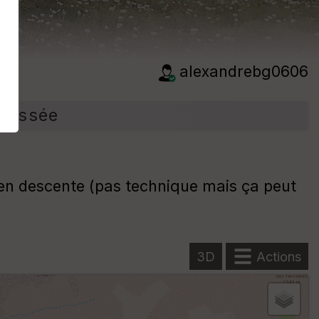
alexandrebg0606
-Bessée
 en descente (pas technique mais ça peut
3D
Actions