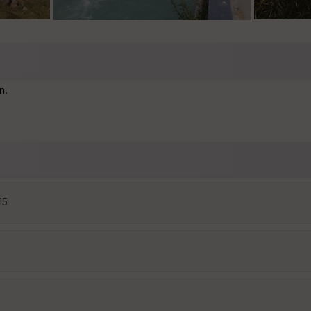
n.
15