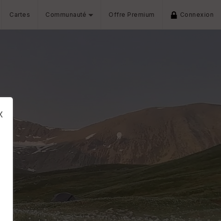
Cartes
Communauté
Offre Premium
Connexion
x
s