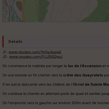
Détails
J1 :
www.visugpx.com/Yq3aJtuawE
J2 :
www.visugpx.com/PUJ0t0QgyJ
On commence la matinée par longer le
lac de l’Ascension
et r
On suit ensuite un fin chemin vers la
crête des Queyrelets
pou
S'en suit la descente vers les châlets de l'
Orriol de Sainte Ma
On continue le chemin en alternant piste de quad et sentier jus
On l'emprunte vers la gauche sur environ 200m avant de tourner à