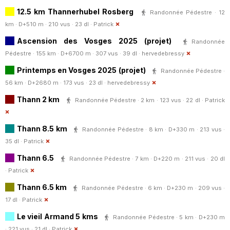
12.5 km Thannerhubel Rosberg
Randonnée Pédestre · 12
km · D+510 m · 210 vus · 23 dl ·
Patrick
Ascension des Vosges 2025 (projet)
Randonnée
Pédestre · 155 km · D+6700 m · 307 vus · 39 dl ·
hervedebressy
Printemps en Vosges 2025 (projet)
Randonnée Pédestre ·
56 km · D+2680 m · 173 vus · 23 dl ·
hervedebressy
Thann 2 km
Randonnée Pédestre · 2 km · 123 vus · 22 dl ·
Patrick
Thann 8.5 km
Randonnée Pédestre · 8 km · D+330 m · 213 vus ·
35 dl ·
Patrick
Thann 6.5
Randonnée Pédestre · 7 km · D+220 m · 211 vus · 20 dl
·
Patrick
Thann 6.5 km
Randonnée Pédestre · 6 km · D+230 m · 209 vus ·
17 dl ·
Patrick
Le vieil Armand 5 kms
Randonnée Pédestre · 5 km · D+230 m
· 221 vus · 21 dl ·
Patrick