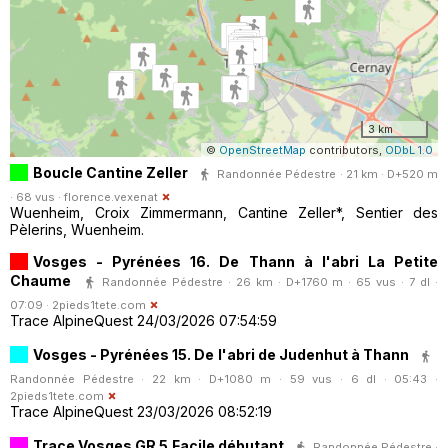
3 km
©
OpenStreetMap
contributors,
ODbL 1.0
Boucle Cantine Zeller
Randonnée Pédestre · 21 km · D+520 m
· 68 vus ·
florence.vexenat
Wuenheim, Croix Zimmermann, Cantine Zeller*, Sentier des
Pèlerins, Wuenheim.
Vosges - Pyrénées 16. De Thann à l'abri La Petite
Chaume
Randonnée Pédestre · 26 km · D+1760 m · 65 vus · 7 dl ·
07:09 ·
2pieds1tete.com
Trace AlpineQuest 24/03/2026 07:54:59
Vosges - Pyrénées 15. De l'abri de Judenhut à Thann
Randonnée Pédestre · 22 km · D+1080 m · 59 vus · 6 dl · 05:43 ·
2pieds1tete.com
Trace AlpineQuest 23/03/2026 08:52:19
Trace Vosges GR 5 Facile débutant
Randonnée Pédestre ·