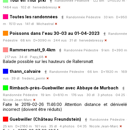
Tour en Thur prkl
Randonnée Pédestre · 122 km · D+5030 m ·
1484 vus · 102 dl ·
hervedebressy
Toutes les randonnées
Randonnée Pédestre · 33 km · D+950
m · 1513 vus · 141 dl ·
Michastral
Poissons dans l'eau 30-03 au 01-04-2023
Randonnée
Pédestre · 68 km · D+3090 m · 244 vus · 31 dl ·
hervedebressy
Rammersmatt_9.4km
Randonnée Pédestre · 9 km · D+390 m
· 217 vus · 34 dl ·
Papy_68
Balade possible sur les hauteurs de Rallersmatt
thann_calvaire
Randonnée Pédestre · 66 km · D+1920 m · 169
vus · 39 dl ·
frederic_perrin
Rimbach-près-Guebwiller avec Abbaye de Murbach
Randonnée Pédestre · 19 km · D+810 m · 176 vus · 30 dl · 3 photos · 04:25 ·
Nicole.Jean-Marc
Faite le 2019-02-26 11:46:00 Attention distance et dénivelé
incorrect (doivent être réduits)
Guebwiller (Château Freundstein)
Randonnée Pédestre ·
25 km · D+2180 m · 161 vus · 35 dl · 4 photos · 04:35 ·
Nicole.Jean-Marc