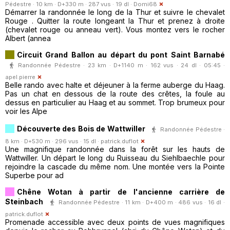
Pédestre · 10 km · D+330 m · 287 vus · 19 dl ·
Domi68
Démarrer la randonnée le long de la Thur et suivre le chevalet
Rouge . Quitter la route longeant la Thur et prenez à droite
(chevalet rouge ou anneau vert). Vous montez vers le rocher
Albert (annea
Circuit Grand Ballon au départ du pont Saint Barnabé
Randonnée Pédestre · 23 km · D+1140 m · 162 vus · 24 dl · 05:45 ·
apel.pierre
Belle rando avec halte et déjeuner à la ferme auberge du Haag.
Pas un chat en dessous de la route des crêtes, la foule au
dessus en particulier au Haag et au sommet. Trop brumeux pour
voir les Alpe
Découverte des Bois de Wattwiller
Randonnée Pédestre ·
8 km · D+530 m · 296 vus · 15 dl ·
patrick.duflot
Une magnifique randonnée dans la forêt sur les hauts de
Wattwiller. Un départ le long du Ruisseau du Siehlbaechle pour
rejoindre la cascade du même nom. Une montée vers la Pointe
Superbe pour ad
Chêne Wotan à partir de l'ancienne carrière de
Steinbach
Randonnée Pédestre · 11 km · D+400 m · 486 vus · 16 dl ·
patrick.duflot
Promenade accessible avec deux points de vues magnifiques