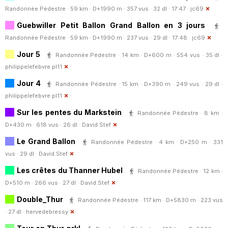
Randonnée Pédestre · 59 km · D+1990 m · 357 vus · 32 dl · 17:47 ·
jc69
Guebwiller Petit Ballon Grand Ballon en 3 jours
Randonnée Pédestre · 59 km · D+1990 m · 237 vus · 29 dl · 17:48 ·
jc69
Jour 5
Randonnée Pédestre · 14 km · D+600 m · 554 vus · 35 dl ·
philippelefebvre.pl11
Jour 4
Randonnée Pédestre · 15 km · D+390 m · 249 vus · 29 dl ·
philippelefebvre.pl11
Sur les pentes du Markstein
Randonnée Pédestre · 8 km ·
D+430 m · 618 vus · 26 dl ·
David.Stef
Le Grand Ballon
Randonnée Pédestre · 4 km · D+250 m · 331
vus · 29 dl ·
David.Stef
Les crêtes du Thanner Hubel
Randonnée Pédestre · 12 km ·
D+510 m · 266 vus · 27 dl ·
David.Stef
Double_Thur
Randonnée Pédestre · 117 km · D+5830 m · 223 vus
· 27 dl ·
hervedebressy