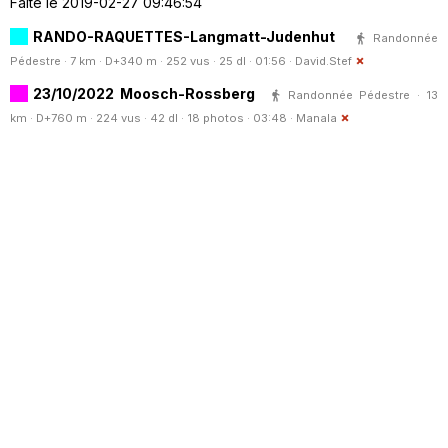
Faite le 2019-02-27 09:46:54
RANDO-RAQUETTES-Langmatt-Judenhut
Randonnée
Pédestre · 7 km · D+340 m · 252 vus · 25 dl · 01:56 ·
David.Stef
23/10/2022 Moosch-Rossberg
Randonnée Pédestre · 13
km · D+760 m · 224 vus · 42 dl · 18 photos · 03:48 ·
Manala