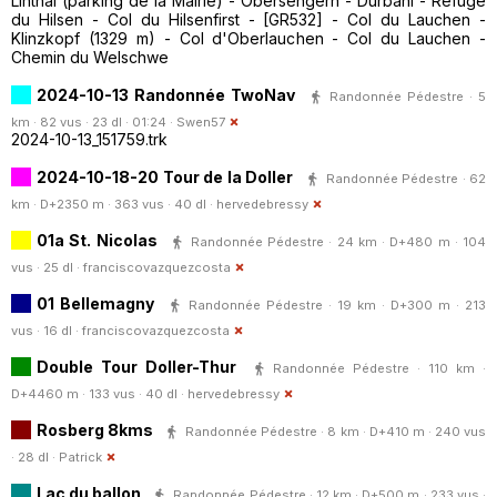
Linthal (parking de la Mairie) - Obersengern - Durbahl - Refuge
du Hilsen - Col du Hilsenfirst - [GR532] - Col du Lauchen -
Klinzkopf (1329 m) - Col d'Oberlauchen - Col du Lauchen -
Chemin du Welschwe
2024-10-13 Randonnée TwoNav
Randonnée Pédestre · 5
km · 82 vus · 23 dl · 01:24 ·
Swen57
2024-10-13_151759.trk
2024-10-18-20 Tour de la Doller
Randonnée Pédestre · 62
km · D+2350 m · 363 vus · 40 dl ·
hervedebressy
01a St. Nicolas
Randonnée Pédestre · 24 km · D+480 m · 104
vus · 25 dl ·
franciscovazquezcosta
01 Bellemagny
Randonnée Pédestre · 19 km · D+300 m · 213
vus · 16 dl ·
franciscovazquezcosta
Double Tour Doller-Thur
Randonnée Pédestre · 110 km ·
D+4460 m · 133 vus · 40 dl ·
hervedebressy
Rosberg 8kms
Randonnée Pédestre · 8 km · D+410 m · 240 vus
· 28 dl ·
Patrick
Lac du ballon
Randonnée Pédestre · 12 km · D+500 m · 233 vus ·