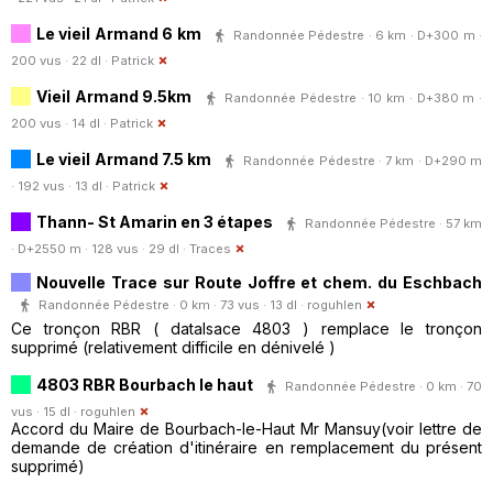
Le vieil Armand 6 km
Randonnée Pédestre · 6 km · D+300 m ·
200 vus · 22 dl ·
Patrick
Vieil Armand 9.5km
Randonnée Pédestre · 10 km · D+380 m ·
200 vus · 14 dl ·
Patrick
Le vieil Armand 7.5 km
Randonnée Pédestre · 7 km · D+290 m
· 192 vus · 13 dl ·
Patrick
Thann- St Amarin en 3 étapes
Randonnée Pédestre · 57 km
· D+2550 m · 128 vus · 29 dl ·
Traces
Nouvelle Trace sur Route Joffre et chem. du Eschbach
Randonnée Pédestre · 0 km · 73 vus · 13 dl ·
roguhlen
Ce tronçon RBR ( datalsace 4803 ) remplace le tronçon
supprimé (relativement difficile en dénivelé )
4803 RBR Bourbach le haut
Randonnée Pédestre · 0 km · 70
vus · 15 dl ·
roguhlen
Accord du Maire de Bourbach-le-Haut Mr Mansuy(voir lettre de
demande de création d'itinéraire en remplacement du présent
supprimé)