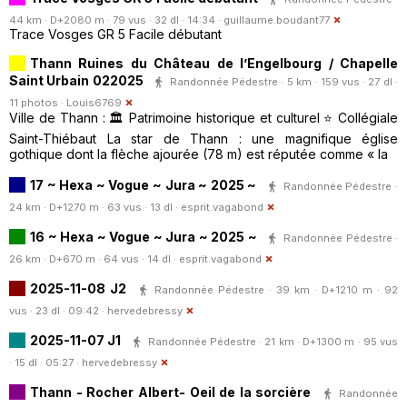
44 km · D+2080 m · 79 vus · 32 dl · 14:34 ·
guillaume.boudant77
Trace Vosges GR 5 Facile débutant
Thann Ruines du Château de l’Engelbourg / Chapelle
Saint Urbain 022025
Randonnée Pédestre · 5 km · 159 vus · 27 dl ·
11 photos ·
Louis6769
Ville de Thann : 🏛️ Patrimoine historique et culturel ⭐ Collégiale
Saint-Thiébaut La star de Thann : une magnifique église
gothique dont la flèche ajourée (78 m) est réputée comme « la
17 ~ Hexa ~ Vogue ~ Jura ~ 2025 ~
Randonnée Pédestre ·
24 km · D+1270 m · 63 vus · 13 dl ·
esprit.vagabond
16 ~ Hexa ~ Vogue ~ Jura ~ 2025 ~
Randonnée Pédestre ·
26 km · D+670 m · 64 vus · 14 dl ·
esprit.vagabond
2025-11-08 J2
Randonnée Pédestre · 39 km · D+1210 m · 92
vus · 23 dl · 09:42 ·
hervedebressy
2025-11-07 J1
Randonnée Pédestre · 21 km · D+1300 m · 95 vus
· 15 dl · 05:27 ·
hervedebressy
Thann - Rocher Albert- Oeil de la sorcière
Randonnée