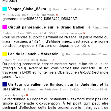
Murbach
Vosges_Global_83km
Randonnée Pédestre · 113 km · D+3480
m · 1079 vus · 86 dl · 37:20 ·
gnerando
gnerando idor:10562392_10562422_10564987
Circuit panoramique sur le Grand Ballon
Randonnée
Pédestre · 3 km · 365 vus · 43 dl · 00:46 ·
olivier.blaszczyk
Pour se rendre au point culminant de l’Alsace, et par là même du
massif vosgien, à 1 424 m d’altitude, mieux vaut avoir une bonne
condition physique. Si l’ascension depuis le col, où l’o
Lac de la Lauch - Markstein
Randonnée Pédestre · 11 km ·
D+520 m · 460 vus · 33 dl ·
Domi68
Du parking prendre le sentier montant vers le lac de la Lauch
(triangle bleu). Avant le lac vous verrez une cascade. Du lac
traverser la D430 et monter vers Oberlauchen GR532 (rectangle
jaune). Avant
Un tour du vallon de Rimbach par la Judenhut et la
Glashütte
Randonnée Pédestre · 8 km · D+420 m · 1140 vus · 85 dl ·
olivier.blaszczyk
La randonnée au départ du restaurant PizzAmore n’est pas une
simple promenade d’oxygénation. À tel point qu’il peut être
pertinent d’effectuer cette belle promenade le matin, avant de