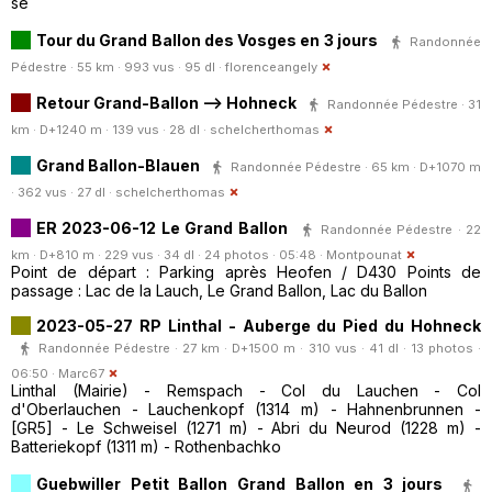
se
Tour du Grand Ballon des Vosges en 3 jours
Randonnée
Pédestre · 55 km · 993 vus · 95 dl ·
florenceangely
Retour Grand-Ballon --> Hohneck
Randonnée Pédestre · 31
km · D+1240 m · 139 vus · 28 dl ·
schelcherthomas
Grand Ballon-Blauen
Randonnée Pédestre · 65 km · D+1070 m
· 362 vus · 27 dl ·
schelcherthomas
ER 2023-06-12 Le Grand Ballon
Randonnée Pédestre · 22
km · D+810 m · 229 vus · 34 dl · 24 photos · 05:48 ·
Montpounat
Point de départ : Parking après Heofen / D430 Points de
passage : Lac de la Lauch, Le Grand Ballon, Lac du Ballon
2023-05-27 RP Linthal - Auberge du Pied du Hohneck
Randonnée Pédestre · 27 km · D+1500 m · 310 vus · 41 dl · 13 photos ·
06:50 ·
Marc67
Linthal (Mairie) - Remspach - Col du Lauchen - Col
d'Oberlauchen - Lauchenkopf (1314 m) - Hahnenbrunnen -
[GR5] - Le Schweisel (1271 m) - Abri du Neurod (1228 m) -
Batteriekopf (1311 m) - Rothenbachko
Guebwiller Petit Ballon Grand Ballon en 3 jours