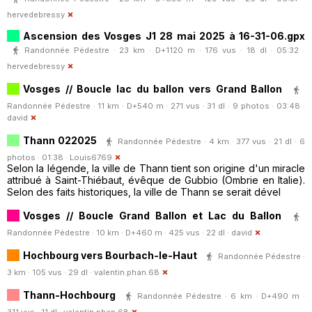
hervedebressy
Ascension des Vosges J1 28 mai 2025 à 16-31-06.gpx
Randonnée Pédestre · 23 km · D+1120 m · 176 vus · 18 dl · 05:32 ·
hervedebressy
Vosges // Boucle lac du ballon vers Grand Ballon
Randonnée Pédestre · 11 km · D+540 m · 271 vus · 31 dl · 9 photos · 03:48 ·
david
Thann 022025
Randonnée Pédestre · 4 km · 377 vus · 21 dl · 6
photos · 01:38 ·
Louis6769
Selon la légende, la ville de Thann tient son origine d'un miracle
attribué à Saint-Thiébaut, évêque de Gubbio (Ombrie en Italie).
Selon des faits historiques, la ville de Thann se serait dével
Vosges // Boucle Grand Ballon et Lac du Ballon
Randonnée Pédestre · 10 km · D+460 m · 425 vus · 22 dl ·
david
Hochbourg vers Bourbach-le-Haut
Randonnée Pédestre ·
3 km · 105 vus · 29 dl ·
valentin.phan.68
Thann-Hochbourg
Randonnée Pédestre · 6 km · D+490 m ·
311 vus · 11 dl ·
valentin.phan.68