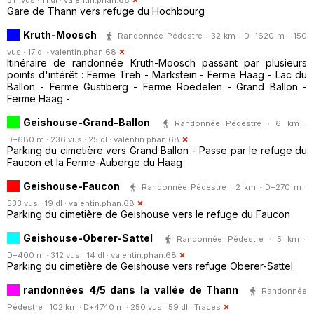
Gare de Thann vers refuge du Hochbourg
Kruth-Moosch
Randonnée Pédestre · 32 km · D+1620 m · 150
vus · 17 dl ·
valentin.phan.68
Itinéraire de randonnée Kruth-Moosch passant par plusieurs
points d'intérêt : Ferme Treh - Markstein - Ferme Haag - Lac du
Ballon - Ferme Gustiberg - Ferme Roedelen - Grand Ballon -
Ferme Haag -
Geishouse-Grand-Ballon
Randonnée Pédestre · 6 km ·
D+680 m · 236 vus · 25 dl ·
valentin.phan.68
Parking du cimetière vers Grand Ballon - Passe par le refuge du
Faucon et la Ferme-Auberge du Haag
Geishouse-Faucon
Randonnée Pédestre · 2 km · D+270 m ·
533 vus · 19 dl ·
valentin.phan.68
Parking du cimetière de Geishouse vers le refuge du Faucon
Geishouse-Oberer-Sattel
Randonnée Pédestre · 5 km ·
D+400 m · 312 vus · 14 dl ·
valentin.phan.68
Parking du cimetière de Geishouse vers refuge Oberer-Sattel
randonnées 4/5 dans la vallée de Thann
Randonnée
Pédestre · 102 km · D+4740 m · 250 vus · 59 dl ·
Traces