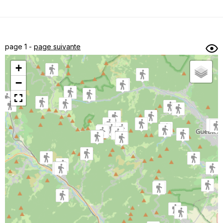
Dénivelé min/max
Auteur
Dossier
et
page 1 -
page suivante
sous-dossiers
+
Trier par
−
Horodatage
Photos