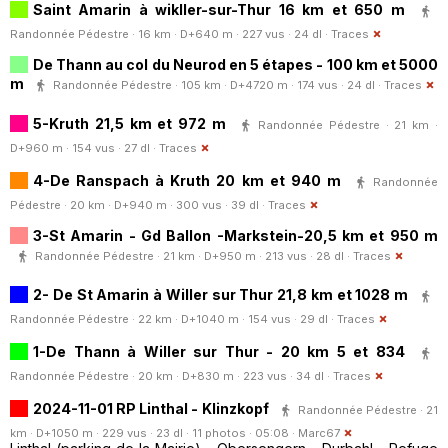
Saint Amarin à wikller-sur-Thur 16 km et 650 m
Randonnée Pédestre · 16 km · D+640 m · 227 vus · 24 dl ·
Traces
De Thann au col du Neurod en 5 étapes - 100 km et 5000
m
Randonnée Pédestre · 105 km · D+4720 m · 174 vus · 24 dl ·
Traces
5-Kruth 21,5 km et 972 m
Randonnée Pédestre · 21 km ·
D+960 m · 154 vus · 27 dl ·
Traces
4-De Ranspach à Kruth 20 km et 940 m
Randonnée
Pédestre · 20 km · D+940 m · 300 vus · 39 dl ·
Traces
3-St Amarin - Gd Ballon -Markstein-20,5 km et 950 m
Randonnée Pédestre · 21 km · D+950 m · 213 vus · 28 dl ·
Traces
2- De St Amarin à Willer sur Thur 21,8 km et 1028 m
Randonnée Pédestre · 22 km · D+1040 m · 154 vus · 29 dl ·
Traces
1-De Thann à Willer sur Thur - 20 km 5 et 834
Randonnée Pédestre · 20 km · D+830 m · 223 vus · 34 dl ·
Traces
2024-11-01 RP Linthal - Klinzkopf
Randonnée Pédestre · 21
km · D+1050 m · 229 vus · 23 dl · 11 photos · 05:08 ·
Marc67