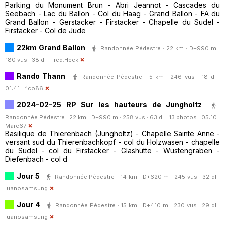
Parking du Monument Brun - Abri Jeannot - Cascades du
Seebach - Lac du Ballon - Col du Haag - Grand Ballon - FA du
Grand Ballon - Gerstacker - Firstacker - Chapelle du Sudel -
Firstacker - Col de Jude
22km Grand Ballon
Randonnée Pédestre · 22 km · D+990 m ·
180 vus · 38 dl ·
Fred.Heck
Rando Thann
Randonnée Pédestre · 5 km · 246 vus · 18 dl ·
01:41 ·
rico86
2024-02-25 RP Sur les hauteurs de Jungholtz
Randonnée Pédestre · 22 km · D+990 m · 258 vus · 63 dl · 13 photos · 05:10 ·
Marc67
Basilique de Thierenbach (Jungholtz) - Chapelle Sainte Anne -
versant sud du Thierenbachkopf - col du Holzwasen - chapelle
du Sudel - col du Firstacker - Glashütte - Wustengraben -
Diefenbach - col d
Jour 5
Randonnée Pédestre · 14 km · D+620 m · 245 vus · 32 dl ·
luanosamsung
Jour 4
Randonnée Pédestre · 15 km · D+410 m · 230 vus · 29 dl ·
luanosamsung