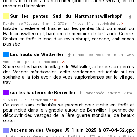
depuis le rocher au Rehbrunnel (abri du Chêne Wotan) et du
rocher du Hirlenstein
Sur les pentes Sud du Hartmannswillerkopf
Randonnée Pédestre · 5 km · D+270 m · 114 vus · 14 dl ·
patrick.duflot
Balade forestière et fraîche sur les pentes Sud du massif du
Hartmannswillerkopf, haut lieu de mémoire de la Grande Guerre.
Sentier en forêt le long d'un ravin abrupt, cascade, ambiances
plus sèc
Les hauts de Wattwiller
Randonnée Pédestre · 5 km · 366
vus · 14 dl · 1 photo ·
patrick.duflot
Située sur les hauts du village de Wattwiller, adossée aux pentes
des Vosges méridionales, cette randonnée est idéale si l'on
souhaite à la fois avoir des vues surplombantes sur le village,
trav
sur les hauteurs de Berrwiller
Randonnée Pédestre · 7 km ·
208 vus · 13 dl ·
patrick.duflot
Ce circuit sans difficultés se parcourt pour moitié en forêt et
pour moitié dans le vignoble autour de Berrwiller. Il permet de
découvrir des vestiges de la 1ère guerre mondiale, de beaux
oratoi
Ascension des Vosges J5 1 juin 2025 à 07-04-52.gpx
Randonnée Pédestre · 28 km · D+830 m · 129 vus · 26 dl · 06:37 ·