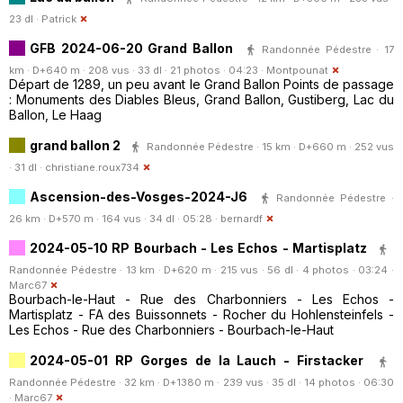
23 dl ·
Patrick
GFB 2024-06-20 Grand Ballon
Randonnée Pédestre · 17
km · D+640 m · 208 vus · 33 dl · 21 photos · 04:23 ·
Montpounat
Départ de 1289, un peu avant le Grand Ballon Points de passage
: Monuments des Diables Bleus, Grand Ballon, Gustiberg, Lac du
Ballon, Le Haag
grand ballon 2
Randonnée Pédestre · 15 km · D+660 m · 252 vus
· 31 dl ·
christiane.roux734
Ascension-des-Vosges-2024-J6
Randonnée Pédestre ·
26 km · D+570 m · 164 vus · 34 dl · 05:28 ·
bernardf
2024-05-10 RP Bourbach - Les Echos - Martisplatz
Randonnée Pédestre · 13 km · D+620 m · 215 vus · 56 dl · 4 photos · 03:24 ·
Marc67
Bourbach-le-Haut - Rue des Charbonniers - Les Echos -
Martisplatz - FA des Buissonnets - Rocher du Hohlensteinfels -
Les Echos - Rue des Charbonniers - Bourbach-le-Haut
2024-05-01 RP Gorges de la Lauch - Firstacker
Randonnée Pédestre · 32 km · D+1380 m · 239 vus · 35 dl · 14 photos · 06:30
·
Marc67