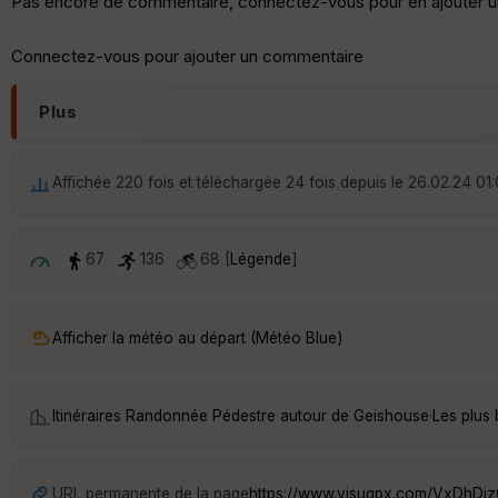
Pas encore de commentaire, connectez-vous pour en ajouter u
Connectez-vous pour ajouter un commentaire
Plus
Affichée 220 fois et téléchargée 24 fois depuis le 26.02.24 01
67
136
68 [
Légende
]
Afficher la météo au départ (Météo Blue)
Itinéraires Randonnée Pédestre autour de
Geishouse
·
Les plus
URL permanente de la page
https://www.visugpx.com/VxDhDi