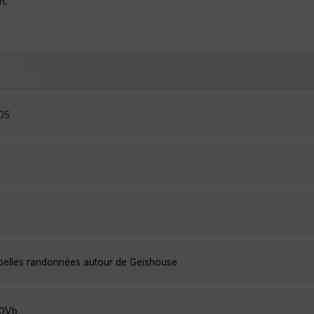
n.
:05
 belles randonnées autour de Geishouse
z0Vb