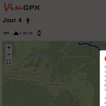
Jour 4
+
m
/
m
+
−