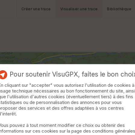
Créer une trace
Visualiser une trace
Bibliothèque
Pour soutenir VisuGPX, faites le bon choi
En cliquant sur "accepter" vous autorisez l'utilisation de cookies à
usage technique nécessaires au bon fonctionnement du site, ainsi
que l'utilisation d'autres cookies (éventuellement tiers) à des fins
statistiques ou de personnalisation des annonces pour vous
proposer des services et des offres adaptées à vos centres
d'interêt.
Vous pouvez à tout moment modifier ce choix ou obtenir des
informations sur ces cookies sur la page des conditions générale