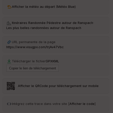
ri
v
Afficher la météo au départ (Météo Blue)
é
e
Itinéraires Randonnée Pédestre autour de
Ranspach
·
C
Les plus belles randonnées autour de Ranspach
ou
le
ur
URL permanente de la page
https://www.visugpx.com/trjAv47Vbc
Télécharger le fichier
GPX
KML
Ep
ai
ss
eu
r
Afficher le QRCode pour téléchargement sur mobile
Tr
an
sp
Intégrez cette trace dans votre site [
Afficher le code
]
ar
en