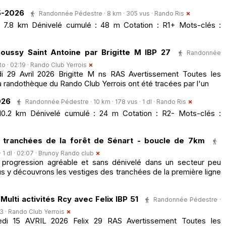
5-2026
Randonnée Pédestre · 8 km · 305 vus ·
Rando Ris
: 7.8 km Dénivelé cumulé : 48 m Cotation : R1+ Mots-clés :
ussy Saint Antoine par Brigitte M IBP 27
Randonnée
to · 02:19 ·
Rando Club Yerrois
29 Avril 2026 Brigitte M ns RAS Avertissement Toutes les
 randothèque du Rando Club Yerrois ont été tracées par l'un
026
Randonnée Pédestre · 10 km · 178 vus · 1 dl ·
Rando Ris
 10.2 km Dénivelé cumulé : 24 m Cotation : R2- Mots-clés :
 tranchées de la forêt de Sénart - boucle de 7km
1 dl · 02:07 ·
Brunoy Rando club
rogression agréable et sans dénivelé dans un secteur peu
us y découvrons les vestiges des tranchées de la première ligne
Multi activités Rcy avec Felix IBP 51
Randonnée Pédestre ·
3 ·
Rando Club Yerrois
i 15 AVRIL 2026 Felix 29 RAS Avertissement Toutes les