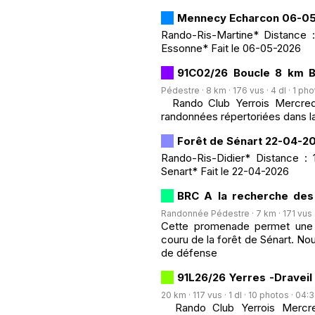
Mennecy Echarcon 06-0
Rando-Ris-Martine* Distance 
Essonne* Fait le 06-05-2026
91C02/26 Boucle 8 km Bo
Pédestre · 8 km · 176 vus · 4 dl · 1 pho
Rando Club Yerrois Mercredi 
randonnées répertoriées dans la
Forêt de Sénart 22-04-2
Rando-Ris-Didier* Distance :
Senart* Fait le 22-04-2026
BRC A la recherche des
Randonnée Pédestre · 7 km · 171 vus · 
Cette promenade permet une p
couru de la forêt de Sénart. No
de défense
91L26/26 Yerres -Draveil 
20 km · 117 vus · 1 dl · 10 photos · 04:3
Rando Club Yerrois Mercred