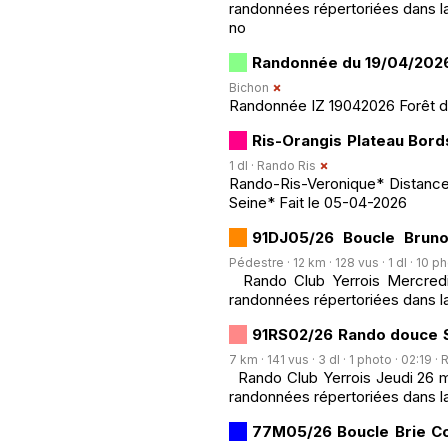
randonnées répertoriées dans la
no
Randonnée du 19/04/2026
Bichon
Randonnée IZ 19042026 Forêt 
Ris-Orangis Plateau Bor
1 dl ·
Rando Ris
Rando-Ris-Veronique* Distance 
Seine* Fait le 05-04-2026
91DJ05/26 Boucle Bruno
Pédestre · 12 km · 128 vus · 1 dl · 10 p
Rando Club Yerrois Mercredi 1
randonnées répertoriées dans la
91RS02/26 Rando douce Sé
7 km · 141 vus · 3 dl · 1 photo · 02:19 ·
R
Rando Club Yerrois Jeudi 26 ma
randonnées répertoriées dans l
77M05/26 Boucle Brie Co