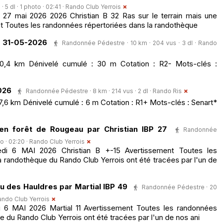
5 dl · 1 photo · 02:41 ·
Rando Club Yerrois
7 mai 2026 2026 Christian B 32 Ras sur le terrain mais une
t Toutes les randonnées répertoriées dans la randothèque
s 31-05-2026
Randonnée Pédestre · 10 km · 204 vus · 3 dl ·
Rando
10,4 km Dénivelé cumulé : 30 m Cotation : R2- Mots-clés :
026
Randonnée Pédestre · 8 km · 214 vus · 2 dl ·
Rando Ris
,6 km Dénivelé cumulé : 6 m Cotation : R1+ Mots-clés : Senart*
n forêt de Rougeau par Christian IBP 27
Randonnée
to · 02:20 ·
Rando Club Yerrois
i 6 MAI 2026 Christian B +-15 Avertissement Toutes les
 randothèque du Rando Club Yerrois ont été tracées par l'un de
u des Hauldres par Martial IBP 49
Randonnée Pédestre · 20
ando Club Yerrois
6 MAI 2026 Martial 11 Avertissement Toutes les randonnées
e du Rando Club Yerrois ont été tracées par l'un de nos ani