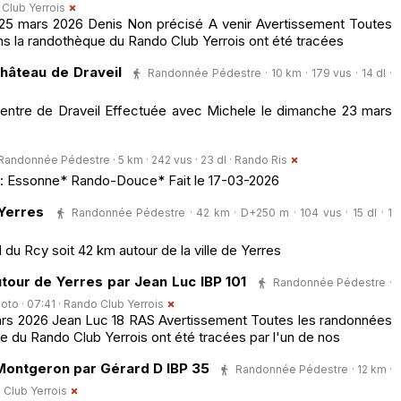
Club Yerrois
5 mars 2026 Denis Non précisé A venir Avertissement Toutes
ns la randothèque du Rando Club Yerrois ont été tracées
château de Draveil
Randonnée Pédestre · 10 km · 179 vus · 14 dl ·
centre de Draveil Effectuée avec Michele le dimanche 23 mars
Randonnée Pédestre · 5 km · 242 vus · 23 dl ·
Rando Ris
: Essonne* Rando-Douce* Fait le 17-03-2026
Yerres
Randonnée Pédestre · 42 km · D+250 m · 104 vus · 15 dl · 1
du Rcy soit 42 km autour de la ville de Yerres
tour de Yerres par Jean Luc IBP 101
Randonnée Pédestre ·
oto · 07:41 ·
Rando Club Yerrois
rs 2026 Jean Luc 18 RAS Avertissement Toutes les randonnées
e du Rando Club Yerrois ont été tracées par l'un de nos
Montgeron par Gérard D IBP 35
Randonnée Pédestre · 12 km ·
 Club Yerrois