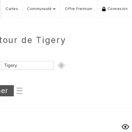
Cartes
Communauté
Offre Premium
Connexion
tour de Tigery
Dénivelé min/max
iers