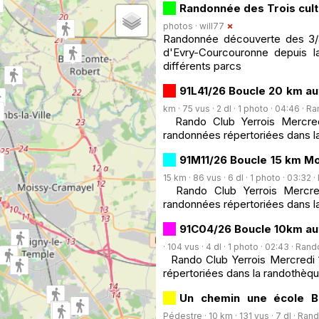
Randonnée des Trois cult
photos ·
will77
Randonnée découverte des 3/4 r
d'Evry-Courcouronne depuis l
différents parcs
91L41/26 Boucle 20 km au
km · 75 vus · 2 dl · 1 photo · 04:46 ·
Ra
Rando Club Yerrois Mercredi
randonnées répertoriées dans la
91M11/26 Boucle 15 km Mo
15 km · 86 vus · 6 dl · 1 photo · 03:32 ·
Rando Club Yerrois Mercredi
randonnées répertoriées dans la
91C04/26 Boucle 10km aut
· 104 vus · 4 dl · 1 photo · 02:43 ·
Rando
Rando Club Yerrois Mercredi 1e
répertoriées dans la randothèqu
Un chemin une école B
Pédestre · 10 km · 131 vus · 7 dl ·
Rand