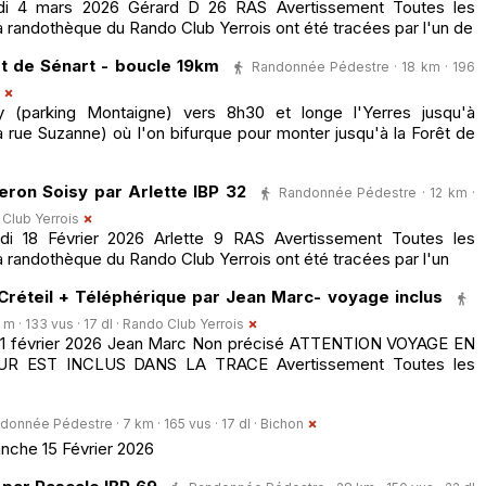
i 4 mars 2026 Gérard D 26 RAS Avertissement Toutes les
 randothèque du Rando Club Yerrois ont été tracées par l'un de
t de Sénart - boucle 19km
Randonnée Pédestre · 18 km · 196
 (parking Montaigne) vers 8h30 et longe l'Yerres jusqu'à
rue Suzanne) où l'on bifurque pour monter jusqu'à la Forêt de
ron Soisy par Arlette IBP 32
Randonnée Pédestre · 12 km ·
Club Yerrois
 18 Février 2026 Arlette 9 RAS Avertissement Toutes les
 randothèque du Rando Club Yerrois ont été tracées par l'un
 Créteil + Téléphérique par Jean Marc- voyage inclus
 · 133 vus · 17 dl ·
Rando Club Yerrois
11 février 2026 Jean Marc Non précisé ATTENTION VOYAGE EN
 EST INCLUS DANS LA TRACE Avertissement Toutes les
donnée Pédestre · 7 km · 165 vus · 17 dl ·
Bichon
nche 15 Février 2026