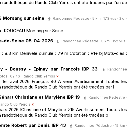
 randothèque du Rando Club Yerrois ont été tracées par l'un de
 Morsang sur seine
Randonnée Pédestre · 9 km · 173 vus · 2 dl ·
de ROUGEAU Morsang sur Seine
ds-de-Seine 05-04-2026
Randonnée Pédestre · 8 km · 152 vus ·
: 8.3 km Dénivelé cumulé : 79 m Cotation : R1+ b]Mots-clés :
y - Boussy - Epinay par François IBP 33
Randonnée
hotos · 02:46 ·
Rando Club Yerrois
er avril 2026 François 40 A venir Avertissement Toutes les
 randothèque du Rando Club Yerrois ont été tracées par l
nart Christiane et Marylène IBP 19
Randonnée Pédestre ·
ando Club Yerrois
rs 2026 IChristiane et Marylène >15 Avertissement Toutes les
a randothèque du Rando Club Yerrois ont été tracées p
mte Robert par Denis IBP 43
Randonnée Pédestre · 15 km ·