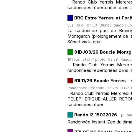
Rando Club Yerrois Mercred
randonnées répertoriées dans la
BRC Entre Yerres et Forê
vus · 13 dl · 04:53 ·
Brunoy Rando club
La randonnée part de Brunoy
Montgeron (prolongement de la 
Sénart via la gran
91DJ03/26 Boucle Montge
191 vus · 21 dl · 1 photo · 02:28 ·
Rando 
Rando Club Yerrois Mercredi
randonnées répertoriées dans la
91L11/26 Boucle Yerres -
Randonnée Pédestre · 26 km · D+250 m
Rando Club Yerrois Mercredi 
TELEPHERIQUE ALLER RETOUR
randonnées réper
Rando IZ 15022026
Ran
Randonnée Instant-Zen du dima