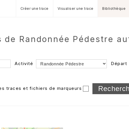
Créer une trace
Visualiser une trace
Bibliothèque
es de Randonnée Pédestre au
Activité
Départ
Longueur min/max
les traces et fichiers de marqueurs
Dossier
et sous-doss
Trier par
Horodatage
Photos