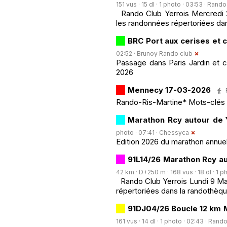
151 vus · 15 dl · 1 photo · 03:53 ·
Rando 
Rando Club Yerrois Mercredi 2
les randonnées répertoriées da
BRC Port aux cerises et 
02:52 ·
Brunoy Rando club
Passage dans Paris Jardin et 
2026
Mennecy 17-03-2026
Rando-Ris-Martine* Mots-clés 
Marathon Rcy autour de 
photo · 07:41 ·
Chessyca
Edition 2026 du marathon annuel 
91L14/26 Marathon Rcy au
42 km · D+250 m · 168 vus · 18 dl · 1 ph
Rando Club Yerrois Lundi 9 Ma
répertoriées dans la randothèqu
91DJ04/26 Boucle 12 km 
161 vus · 14 dl · 1 photo · 02:43 ·
Rando