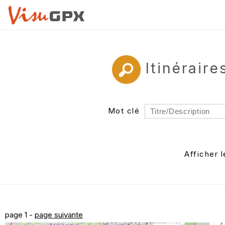
Itinérair
Mot clé
Rayon
Département
Afficher 
Auteur
page 1 -
page suivante