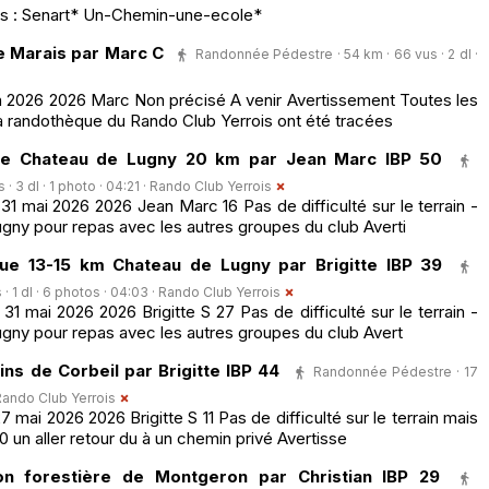
s : Senart* Un-Chemin-une-ecole*
e Marais par Marc C
Randonnée Pédestre · 54 km · 66 vus · 2 dl ·
n 2026 2026 Marc Non précisé A venir Avertissement Toutes les
a randothèque du Rando Club Yerrois ont été tracées
e Chateau de Lugny 20 km par Jean Marc IBP 50
 3 dl · 1 photo · 04:21 ·
Rando Club Yerrois
 mai 2026 2026 Jean Marc 16 Pas de difficulté sur le terrain -
gny pour repas avec les autres groupes du club Averti
e 13-15 km Chateau de Lugny par Brigitte IBP 39
 1 dl · 6 photos · 04:03 ·
Rando Club Yerrois
mai 2026 2026 Brigitte S 27 Pas de difficulté sur le terrain -
ugny pour repas avec les autres groupes du club Avert
ns de Corbeil par Brigitte IBP 44
Randonnée Pédestre · 17
Rando Club Yerrois
ai 2026 2026 Brigitte S 11 Pas de difficulté sur le terrain mais
 un aller retour du à un chemin privé Avertisse
n forestière de Montgeron par Christian IBP 29