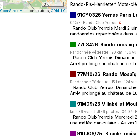
Rando-Ris-Henriette* Mots-clé
3 km
OpenStreetMap
contributors,
ODbL 1.0
91CY0326 Yerres Paris L
04:57 ·
Rando Club Yerrois
Rando Club Yerrois Mardi 2 jui
randonnées répertoriées dans l
77L3426 Rando mosaïqu
Randonnée Pédestre · 20 km · 156 vus ·
Rando Club Yerrois Dimanche 31
Arrêt prolongé au château de Lu
77M10/26 Rando Mosaïqu
Randonnée Pédestre · 15 km · 124 vus ·
Rando Club Yerrois Dimanche 31 
Arrêt prolongé au château de L
91M09/26 Villabé et Mouli
km · 89 vus · 9 dl · 9 photos · 04:07 ·
Rando Club Yerrois Mercredi 27 m
une météo caniculaire - Au km 10
91DJ06/25 Boucle maiso