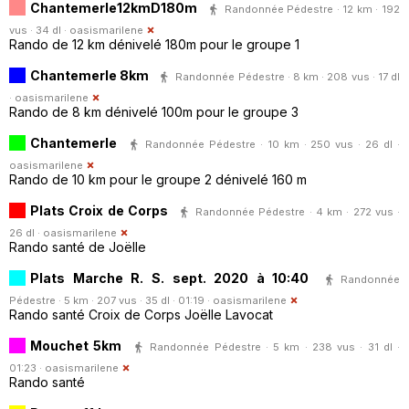
Chantemerle12kmD180m
Randonnée Pédestre · 12 km · 192
vus · 34 dl ·
oasismarilene
Rando de 12 km dénivelé 180m pour le groupe 1
Chantemerle 8km
Randonnée Pédestre · 8 km · 208 vus · 17 dl
·
oasismarilene
Rando de 8 km dénivelé 100m pour le groupe 3
Chantemerle
Randonnée Pédestre · 10 km · 250 vus · 26 dl ·
oasismarilene
Rando de 10 km pour le groupe 2 dénivelé 160 m
Plats Croix de Corps
Randonnée Pédestre · 4 km · 272 vus ·
26 dl ·
oasismarilene
Rando santé de Joëlle
Plats Marche R. S. sept. 2020 à 10:40
Randonnée
Pédestre · 5 km · 207 vus · 35 dl · 01:19 ·
oasismarilene
Rando santé Croix de Corps Joëlle Lavocat
Mouchet 5km
Randonnée Pédestre · 5 km · 238 vus · 31 dl ·
01:23 ·
oasismarilene
Rando santé