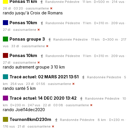
Ponsas 11 km
Randonnée Pédestre · 11 km · D+500 m · 214 vus ·
26 dl · 03:20 ·
oasismarilene
rando jusqu'à Croix de Romans
Ponsas 10km
Randonnée Pédestre · 11 km · D+310 m · 209 vus ·
27 dl ·
oasismarilene
Ponsas groupe 3
Randonnée Pédestre · 11 km · D+300 m · 217
vus · 33 dl ·
oasismarilene
Ponsas 10km
Randonnée Pédestre · 11 km · D+310 m · 209 vus ·
27 dl ·
oasismarilene
rando autrement groupe 3 10 km
Tracé actuel: 02 MARS 2021 13:51
Randonnée Pédestre · 5
km · 254 vus · 23 dl · 01:56 ·
oasismarilene
rando santé 5 km
Tracé actuel: 14 DEC 2020 13:42
Randonnée Pédestre · 10
km · D+230 m · 247 vus · 22 dl · 03:08 ·
oasismarilene
rando Joël14dec2020
Tournon8kmD230m
Randonnée Pédestre · 8 km · D+230 m ·
176 vus · 21 dl ·
oasismarilene