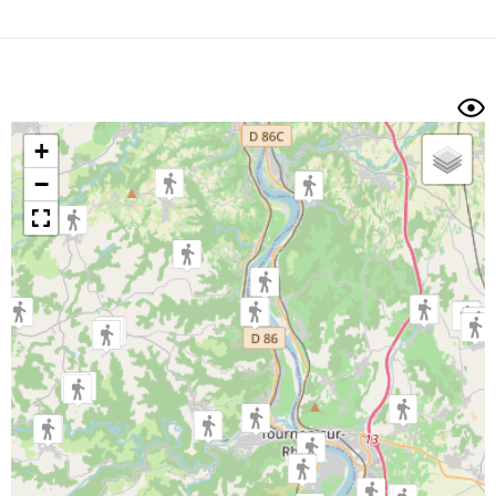
Dénivelé min/max
Auteur
Dossier
et
sous-dossiers
+
Trier par
−
Horodatage
Photos