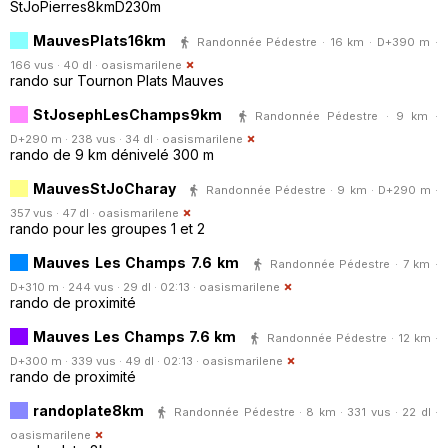
StJoPierres8kmD230m
MauvesPlats16km
Randonnée Pédestre · 16 km · D+390 m ·
166 vus · 40 dl ·
oasismarilene
rando sur Tournon Plats Mauves
StJosephLesChamps9km
Randonnée Pédestre · 9 km ·
D+290 m · 238 vus · 34 dl ·
oasismarilene
rando de 9 km dénivelé 300 m
MauvesStJoCharay
Randonnée Pédestre · 9 km · D+290 m ·
357 vus · 47 dl ·
oasismarilene
rando pour les groupes 1 et 2
Mauves Les Champs 7.6 km
Randonnée Pédestre · 7 km ·
D+310 m · 244 vus · 29 dl · 02:13 ·
oasismarilene
rando de proximité
Mauves Les Champs 7.6 km
Randonnée Pédestre · 12 km ·
D+300 m · 339 vus · 49 dl · 02:13 ·
oasismarilene
rando de proximité
randoplate8km
Randonnée Pédestre · 8 km · 331 vus · 22 dl ·
oasismarilene