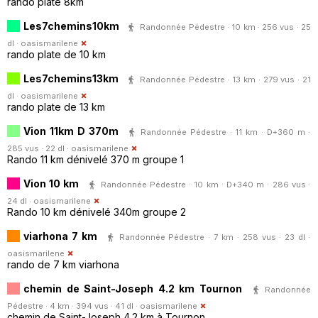
rando plate 8km
Les7chemins10km
Randonnée Pédestre · 10 km · 256 vus · 25
dl ·
oasismarilene
rando plate de 10 km
Les7chemins13km
Randonnée Pédestre · 13 km · 279 vus · 21
dl ·
oasismarilene
rando plate de 13 km
Vion 11km D 370m
Randonnée Pédestre · 11 km · D+360 m ·
285 vus · 22 dl ·
oasismarilene
Rando 11 km dénivelé 370 m groupe 1
Vion 10 km
Randonnée Pédestre · 10 km · D+340 m · 286 vus ·
24 dl ·
oasismarilene
Rando 10 km dénivelé 340m groupe 2
viarhona 7 km
Randonnée Pédestre · 7 km · 258 vus · 23 dl ·
oasismarilene
rando de 7 km viarhona
chemin de Saint-Joseph 4.2 km Tournon
Randonnée
Pédestre · 4 km · 394 vus · 41 dl ·
oasismarilene
chemin de Saint-Joseph 4.2 km à Tournon