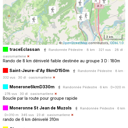
3 km
©
OpenStreetMap
contributors,
ODbL 1.0
traceEclassan
Randonnée Pédestre · 8 km · 321 vus · 28 dl ·
oasismarilene
Rando de 8 km dénivelé faible destinée au groupe 3 D : 180m
Saint-Jeure-d'Ay 8kmD150m
Randonnée Pédestre · 8 km ·
332 vus · 30 dl ·
oasismarilene
Monerone6kmD330m
Randonnée Pédestre · 6 km · D+320 m
· 278 vus · 30 dl ·
oasismarilene
Boucle par la route pour groupe rapide
Moneronne St Jean de Muzols
Randonnée Pédestre · 6 km
· D+310 m · 345 vus · 23 dl ·
oasismarilene
rando de 6 km dénivelé 310m