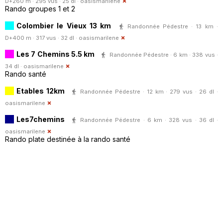
D+260 m · 295 vus · 25 dl ·
oasismarilene
Rando groupes 1 et 2
Colombier le Vieux 13 km
Randonnée Pédestre · 13 km ·
D+400 m · 317 vus · 32 dl ·
oasismarilene
Les 7 Chemins 5.5 km
Randonnée Pédestre · 6 km · 338 vus ·
34 dl ·
oasismarilene
Rando santé
Etables 12km
Randonnée Pédestre · 12 km · 279 vus · 26 dl ·
oasismarilene
Les7chemins
Randonnée Pédestre · 6 km · 328 vus · 36 dl ·
oasismarilene
Rando plate destinée à la rando santé