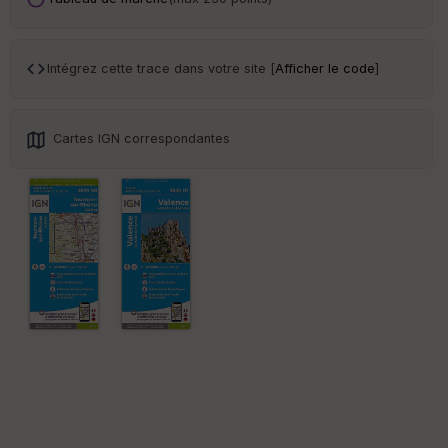
ar
en
ce
Intégrez cette trace dans votre site [
Afficher le code
]
Po
int
illé
Cartes IGN correspondantes
s
S
e
n
s
St
re
et
Vi
e
w