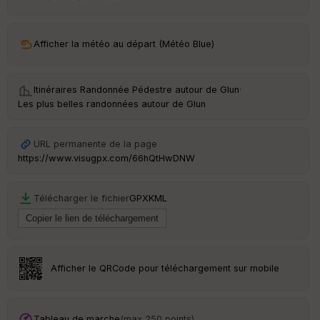
ar
ri
v
Afficher la météo au départ (Météo Blue)
é
e
Itinéraires Randonnée Pédestre autour de
Glun
·
C
Les plus belles randonnées autour de Glun
ou
le
ur
URL permanente de la page
https://www.visugpx.com/66hQtHwDNW
Télécharger le fichier
GPX
KML
Ep
ai
ss
eu
r
Afficher le QRCode pour téléchargement sur mobile
Tr
an
sp
Tableau de marche
(max 250 points)