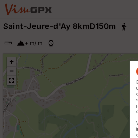
Saint-Jeure-d'Ay 8kmD150m
+
m
/
m
+
−