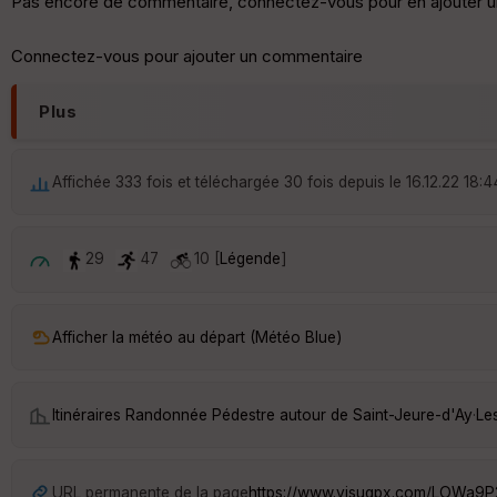
Pas encore de commentaire, connectez-vous pour en ajouter u
Connectez-vous pour ajouter un commentaire
Plus
Affichée 333 fois et téléchargée 30 fois depuis le 16.12.22 18:4
29
47
10 [
Légende
]
Afficher la météo au départ (Météo Blue)
Itinéraires Randonnée Pédestre autour de
Saint-Jeure-d'Ay
·
Le
URL permanente de la page
https://www.visugpx.com/LOWa9