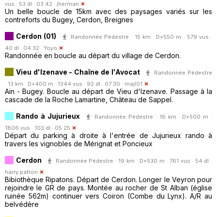
vus · 53 dl · 03:42 ·
jherman
Un belle boucle de 15km avec des paysages variés sur les
contreforts du Bugey, Cerdon, Breignes
Cerdon (01)
Randonnée Pédestre · 15 km · D+550 m · 579 vus ·
40 dl · 04:32 ·
Yoyo
Randonnée en boucle au départ du village de Cerdon.
Vieu d'Izenave - Chaîne de l'Avocat
Randonnée Pédestre
· 13 km · D+400 m · 1344 vus · 92 dl · 07:30 ·
majl01
Ain - Bugey. Boucle au départ de Vieu d'Izenave. Passage à la
cascade de la Roche Lamartine, Château de Sappel.
Rando à Jujurieux
Randonnée Pédestre · 16 km · D+500 m ·
1806 vus · 103 dl · 05:25
Départ du parking à droite à l'entrée de Jujurieux rando à
travers les vignobles de Mérignat et Poncieux
Cerdon
Randonnée Pédestre · 19 km · D+530 m · 761 vus · 54 dl ·
harry patton
Bibiothèque Ripatons. Départ de Cerdon. Longer le Veyron pour
rejoindre le GR de pays. Montée au rocher de St Alban (église
ruinée 562m) continuer vers Coiron (Combe du Lynx). A/R au
belvédère