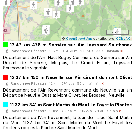
3 km
©
OpenStreetMap
contributors,
ODbL 1.0
13.47 km 478 m Serrière sur Ain Leyssard Sauthonax
Randonnée Pédestre · 13 km · D+480 m · 225 vus · 33 dl ·
lainlain
Département de l'Ain, Haut Bugey Commune de Serrière sur Ain
Départ de Serrière, Merpuis, Le Grand Essart, Leyssard
Sauthonax le vignoble
12.37 km 150 m Neuville sur Ain circuit du mont Olivet
Randonnée Pédestre · 12 km · 374 vus · 50 dl ·
lainlain
Département de l'Ain Revermont commune de Neuville sur ain
Départ de Neuville Oussiat Mont Olivet, les Brosses , Neuville
11.32 km 341 m Saint Martin du Mont Le Fayet la Plantée
Randonnée Pédestre · 11 km · D+340 m · 215 vus · 24 dl ·
lainlain
Département de l'Ain Revermont, le tour de Taluel Saint Martin
du Mont 11.32 km 341 m Saint Martin du Mont Le Fayet les
feuillées rouges la Plantée Saint Martin du Mont