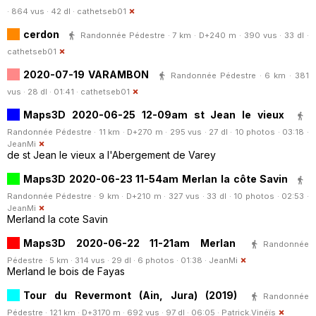
· 864 vus · 42 dl ·
cathetseb01
cerdon
Randonnée Pédestre · 7 km · D+240 m · 390 vus · 33 dl ·
cathetseb01
2020-07-19 VARAMBON
Randonnée Pédestre · 6 km · 381
vus · 28 dl · 01:41 ·
cathetseb01
Maps3D 2020-06-25 12-09am st Jean le vieux
Randonnée Pédestre · 11 km · D+270 m · 295 vus · 27 dl · 10 photos · 03:18 ·
JeanMi
de st Jean le vieux a l'Abergement de Varey
Maps3D 2020-06-23 11-54am Merlan la côte Savin
Randonnée Pédestre · 9 km · D+210 m · 327 vus · 33 dl · 10 photos · 02:53 ·
JeanMi
Merland la cote Savin
Maps3D 2020-06-22 11-21am Merlan
Randonnée
Pédestre · 5 km · 314 vus · 29 dl · 6 photos · 01:38 ·
JeanMi
Merland le bois de Fayas
Tour du Revermont (Ain, Jura) (2019)
Randonnée
Pédestre · 121 km · D+3170 m · 692 vus · 97 dl · 06:05 ·
Patrick.Vinéïs