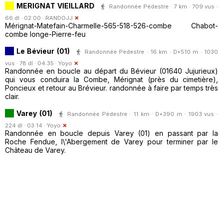
MERIGNAT VIEILLARD
Randonnée Pédestre · 7 km · 709 vus ·
66 dl · 02:00 ·
RANDOJJ
Mérignat-Matefain-Charmelle-565-518-526-combe Chabot-
combe longe-Pierre-feu
Le Bévieur (01)
Randonnée Pédestre · 16 km · D+510 m · 1030
vus · 78 dl · 04:35 ·
Yoyo
Randonnée en boucle au départ du Bévieur (01640 Jujurieux)
qui vous conduira la Combe, Mérignat (près du cimetière),
Poncieux et retour au Brévieur. randonnée à faire par temps très
clair.
Varey (01)
Randonnée Pédestre · 11 km · D+390 m · 1903 vus ·
224 dl · 03:14 ·
Yoyo
Randonnée en boucle depuis Varey (01) en passant par la
Roche Fendue, l\'Abergement de Varey pour terminer par le
Château de Varey.