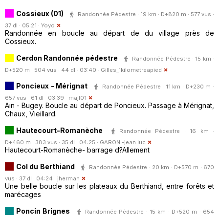
Cossieux (01)
Randonnée Pédestre · 19 km · D+820 m · 577 vus ·
37 dl · 05:21 ·
Yoyo
Randonnée en boucle au départ de du village près de
Cossieux.
Cerdon Randonnée pédestre
Randonnée Pédestre · 15 km ·
D+520 m · 504 vus · 44 dl · 03:40 ·
Gilles_1kilometreapied
Poncieux - Mérignat
Randonnée Pédestre · 11 km · D+230 m ·
657 vus · 61 dl · 03:39 ·
majl01
Ain - Bugey. Boucle au départ de Poncieux. Passage à Mérignat,
Chaux, Vieillard.
Hautecourt-Romanèche
Randonnée Pédestre · 16 km ·
D+460 m · 383 vus · 35 dl · 04:25 ·
GARONI-jean.luc
Hautecourt-Romanèche- barrage d?Allement
Col du Berthiand
Randonnée Pédestre · 20 km · D+570 m · 670
vus · 37 dl · 04:24 ·
jherman
Une belle boucle sur les plateaux du Berthiand, entre forêts et
marécages
Poncin Brignes
Randonnée Pédestre · 15 km · D+520 m · 654