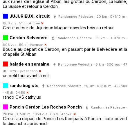
aux ruines de l'église St Alban, les grottes du Cerdon, La Balme,
La Suisse et retour à Cerdon.
JUJURIEUX, circuit
Randonnée Pédestre · 20 km · D+610 m ·
666 vus · 51 dl ·
Annkiri
Circuit autour de Jujurieux Muguet dans les bois au retour
Cerdon Belvedere
Randonnée Pédestre · 12 km · D+370 m ·
896 vus · 59 dl ·
jherman
Boucle au départ de Cerdon, en passant par le Belvédère et la
chapelle St Alban
balade en semaine
Randonnée Pédestre · 6 km · 500 vus · 47
dl · 01:26 ·
yvescristin
un petit tour avant la nuit
rando bugiste
Randonnée Pédestre · 25 km · D+810 m · 422 vus
· 45 dl · 04:59
rando OVS cathyjuu
Poncin Cerdon Les Roches Poncin
Randonnée Pédestre ·
20 km · D+530 m · 1053 vus · 66 dl ·
Annkiri
Circuit au départ de Poncin Les Remparts à Poncin : café ouvert
le dimanche après-midi