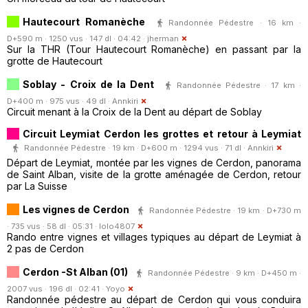
Hautecourt Romanèche
Randonnée Pédestre · 16 km ·
D+590 m · 1250 vus · 147 dl · 04:42 ·
jherman
Sur la THR (Tour Hautecourt Romanèche) en passant par la
grotte de Hautecourt
Soblay - Croix de la Dent
Randonnée Pédestre · 17 km ·
D+400 m · 975 vus · 49 dl ·
Annkiri
Circuit menant à la Croix de la Dent au départ de Soblay
Circuit Leymiat Cerdon les grottes et retour à Leymiat
Randonnée Pédestre · 19 km · D+600 m · 1294 vus · 71 dl ·
Annkiri
Départ de Leymiat, montée par les vignes de Cerdon, panorama
de Saint Alban, visite de la grotte aménagée de Cerdon, retour
par La Suisse
Les vignes de Cerdon
Randonnée Pédestre · 19 km · D+730 m
· 735 vus · 58 dl · 05:31 ·
lolo4807
Rando entre vignes et villages typiques au départ de Leymiat à
2 pas de Cerdon
Cerdon -St Alban (01)
Randonnée Pédestre · 9 km · D+450 m ·
2007 vus · 196 dl · 02:41 ·
Yoyo
Randonnée pédestre au départ de Cerdon qui vous conduira