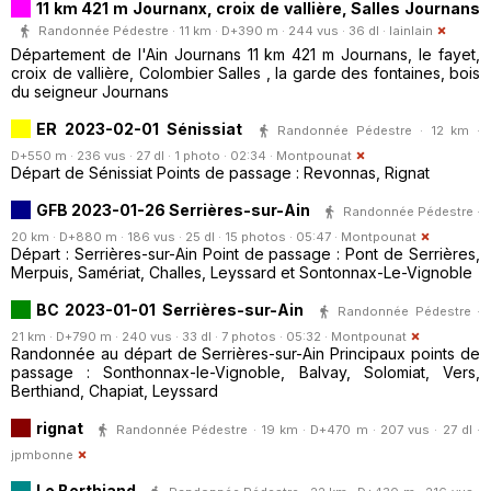
11 km 421 m Journanx, croix de vallière, Salles Journans
Randonnée Pédestre · 11 km · D+390 m · 244 vus · 36 dl ·
lainlain
Département de l'Ain Journans 11 km 421 m Journans, le fayet,
croix de vallière, Colombier Salles , la garde des fontaines, bois
du seigneur Journans
ER 2023-02-01 Sénissiat
Randonnée Pédestre · 12 km ·
D+550 m · 236 vus · 27 dl · 1 photo · 02:34 ·
Montpounat
Départ de Sénissiat Points de passage : Revonnas, Rignat
GFB 2023-01-26 Serrières-sur-Ain
Randonnée Pédestre ·
20 km · D+880 m · 186 vus · 25 dl · 15 photos · 05:47 ·
Montpounat
Départ : Serrières-sur-Ain Point de passage : Pont de Serrières,
Merpuis, Samériat, Challes, Leyssard et Sontonnax-Le-Vignoble
BC 2023-01-01 Serrières-sur-Ain
Randonnée Pédestre ·
21 km · D+790 m · 240 vus · 33 dl · 7 photos · 05:32 ·
Montpounat
Randonnée au départ de Serrières-sur-Ain Principaux points de
passage : Sonthonnax-le-Vignoble, Balvay, Solomiat, Vers,
Berthiand, Chapiat, Leyssard
rignat
Randonnée Pédestre · 19 km · D+470 m · 207 vus · 27 dl ·
jpmbonne
Le Berthiand