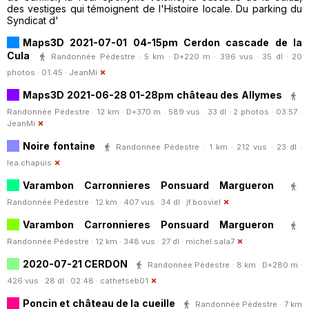
des vestiges qui témoignent de l'Histoire locale. Du parking du
Syndicat d'
Maps3D 2021-07-01 04-15pm Cerdon cascade de la
Cula
Randonnée Pédestre · 5 km · D+220 m · 396 vus · 35 dl · 20
photos · 01:45 ·
JeanMi
Maps3D 2021-06-28 01-28pm château des Allymes
Randonnée Pédestre · 12 km · D+370 m · 589 vus · 33 dl · 2 photos · 03:57 ·
JeanMi
Noire fontaine
Randonnée Pédestre · 1 km · 212 vus · 23 dl ·
lea.chapuis
Varambon Carronnieres Ponsuard Margueron
Randonnée Pédestre · 12 km · 407 vus · 34 dl ·
jf.bosviel
Varambon Carronnieres Ponsuard Margueron
Randonnée Pédestre · 12 km · 348 vus · 27 dl ·
michel.sala7
2020-07-21 CERDON
Randonnée Pédestre · 8 km · D+280 m ·
426 vus · 28 dl · 02:48 ·
cathetseb01
Poncin et château de la cueille
Randonnée Pédestre · 7 km