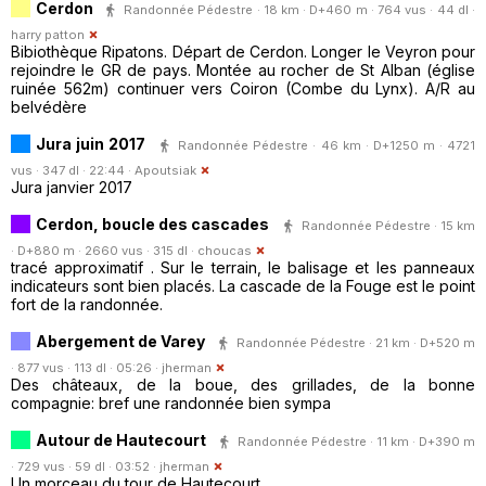
Cerdon
Randonnée Pédestre · 18 km · D+460 m · 764 vus · 44 dl ·
harry patton
Bibiothèque Ripatons. Départ de Cerdon. Longer le Veyron pour
rejoindre le GR de pays. Montée au rocher de St Alban (église
ruinée 562m) continuer vers Coiron (Combe du Lynx). A/R au
belvédère
Jura juin 2017
Randonnée Pédestre · 46 km · D+1250 m · 4721
vus · 347 dl · 22:44 ·
Apoutsiak
Jura janvier 2017
Cerdon, boucle des cascades
Randonnée Pédestre · 15 km
· D+880 m · 2660 vus · 315 dl ·
choucas
tracé approximatif . Sur le terrain, le balisage et les panneaux
indicateurs sont bien placés. La cascade de la Fouge est le point
fort de la randonnée.
Abergement de Varey
Randonnée Pédestre · 21 km · D+520 m
· 877 vus · 113 dl · 05:26 ·
jherman
Des châteaux, de la boue, des grillades, de la bonne
compagnie: bref une randonnée bien sympa
Autour de Hautecourt
Randonnée Pédestre · 11 km · D+390 m
· 729 vus · 59 dl · 03:52 ·
jherman
Un morceau du tour de Hautecourt