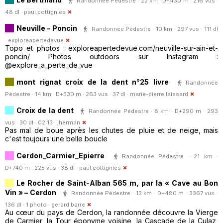
Randonnée Pédestre · 22 km · D+430 m · 216 vus ·
48 dl ·
paul.cottignies
Neuville - Poncin
Randonnée Pédestre · 10 km · 297 vus · 111 dl
·
exploreapertedevue
Topo et photos : exploreapertedevue.com/neuville-sur-ain-et-
poncin/ Photos outdoors sur Instagram :
@explore_a_perte_de_vue
mont rignat croix de la dent n°25 livre
Randonnée
Pédestre · 14 km · D+530 m · 263 vus · 37 dl ·
marie-pierre.laissard
Croix de la dent
Randonnée Pédestre · 8 km · D+290 m · 293
vus · 30 dl · 02:13 ·
jherman
Pas mal de boue après les chutes de pluie et de neige, mais
c'est toujours une belle boucle
Cerdon_Carmier_Epierre
Randonnée Pédestre · 21 km ·
D+740 m · 225 vus · 38 dl ·
paul.cottignies
Le Rocher de Saint-Alban 565 m, par la « Cave au Bon
Vin » – Cerdon
Randonnée Pédestre · 13 km · D+480 m · 3367 vus ·
136 dl · 1 photo ·
gerard.barre
Au cœur du pays de Cerdon, la randonnée découvre la Vierge
de Carmier, la Tour éponyme voisine, la Cascade de la Culaz,