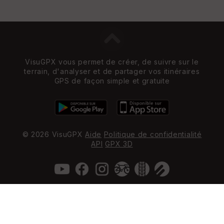
VisuGPX vous permet de créer, de suivre sur le
terrain, d'analyser et de partager vos itinéraires
GPS de façon simple et gratuite
© 2026 VisuGPX
Aide
Politique de confidentialité
API
GPX 3D