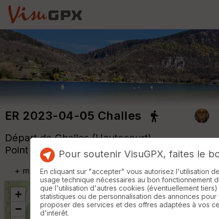
ER 2023-04-05 Challes
Départ de Challes (Hautecourt)
Point de passage : île Chambod
Pour soutenir VisuGPX, faites le b
+
m
En cliquant sur "accepter" vous autorisez l'utilisation 
usage technique nécessaires au bon fonctionnement du 
que l'utilisation d'autres cookies (éventuellement tiers)
+
statistiques ou de personnalisation des annonces pour
proposer des services et des offres adaptées à vos c
−
d'interêt.