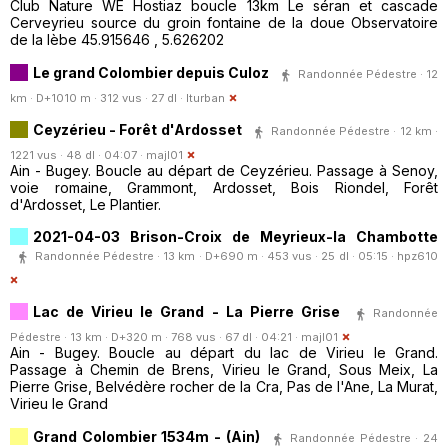
Club Nature WE Hostiaz boucle 13km Le séran et cascade
Cerveyrieu source du groin fontaine de la doue Observatoire
de la lèbe 45.915646 , 5.626202
Le grand Colombier depuis Culoz
Randonnée Pédestre · 12
km · D+1010 m · 312 vus · 27 dl ·
lturban
Ceyzérieu - Forêt d'Ardosset
Randonnée Pédestre · 12 km ·
1221 vus · 48 dl · 04:07 ·
majl01
Ain - Bugey. Boucle au départ de Ceyzérieu. Passage à Senoy,
voie romaine, Grammont, Ardosset, Bois Riondel, Forêt
d'Ardosset, Le Plantier.
2021-04-03 Brison-Croix de Meyrieux-la Chambotte
Randonnée Pédestre · 13 km · D+690 m · 453 vus · 25 dl · 05:15 ·
hpz610
Lac de Virieu le Grand - La Pierre Grise
Randonnée
Pédestre · 13 km · D+320 m · 768 vus · 67 dl · 04:21 ·
majl01
Ain - Bugey. Boucle au départ du lac de Virieu le Grand.
Passage à Chemin de Brens, Virieu le Grand, Sous Meix, La
Pierre Grise, Belvédère rocher de la Cra, Pas de l'Ane, La Murat,
Virieu le Grand
Grand Colombier 1534m - (Ain)
Randonnée Pédestre · 24