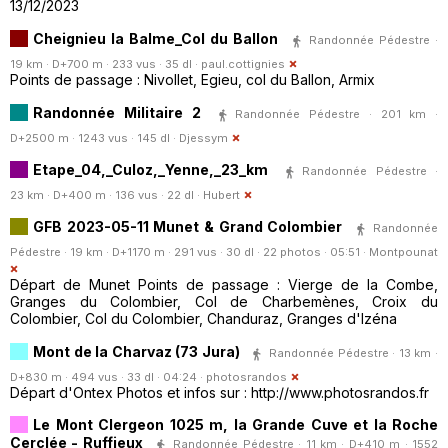
13/12/2023
Cheignieu la Balme_Col du Ballon
Randonnée Pédestre ·
19 km · D+700 m · 233 vus · 35 dl ·
paul.cottignies
Points de passage : Nivollet, Egieu, col du Ballon, Armix
Randonnée Militaire 2
Randonnée Pédestre · 201 km ·
D+2500 m · 1243 vus · 145 dl ·
Djessym
Etape_04,_Culoz,_Yenne,_23_km
Randonnée Pédestre ·
23 km · D+400 m · 136 vus · 22 dl ·
Hubert
GFB 2023-05-11 Munet & Grand Colombier
Randonnée
Pédestre · 19 km · D+1170 m · 291 vus · 30 dl · 22 photos · 05:51 ·
Montpounat
Départ de Munet Points de passage : Vierge de la Combe,
Granges du Colombier, Col de Charbemènes, Croix du
Colombier, Col du Colombier, Chanduraz, Granges d'Izéna
Mont de la Charvaz (73 Jura)
Randonnée Pédestre · 13 km ·
D+830 m · 494 vus · 33 dl · 04:24 ·
photosrandos
Départ d'Ontex Photos et infos sur : http://www.photosrandos.fr
Le Mont Clergeon 1025 m, la Grande Cuve et la Roche
Cerclée - Ruffieux
Randonnée Pédestre · 11 km · D+410 m · 1552