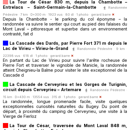
La Tour de César 830 m, depuis la Chambotte –
Entrelacs – Saint-Germain-la-Chambotte
Randonnée
Pédestre · 7 km · D+300 m · 1923 vus · 80 dl · 1 photo ·
gerard.barre
Depuis la Chambotte - le parking du col éponyme – la
randonnée va suivre le sentier qui court au pied des falaises du
Mont Laval – pittoresque et superbe dans un environnement
contrasté, fait d
La Cascade des Dards, par Pierre Fort 371 m depuis le
Lac de Virieu – Virieu-le-Grand
Randonnée Pédestre · 9 km ·
22398 vus · 618 dl · 1 photo ·
gerard.barre
En partant du Lac de Virieu pour suivre l'arête rocheuse de
Pierre Fort et traverser le vignoble de Manicle, la randonnée
atteint Cheignieu-la Balme pour visiter le site exceptionnel de la
Cascade d
La Cascade de Cerveyrieu et les Gorges de Turignin,
circuit depuis Cerveyrieu – Artemare
Randonnée Pédestre ·
15 km · D+430 m · 13554 vus · 315 dl · 1 photo ·
gerard.barre
La randonnée, longue promenade facile, visite quelques
exceptionnelles curiosités naturelles du Bugey. Du point de
départ, à proximité du camping de Cerveyrieu, une visite à la
Vierge de Fierloz
La Tour de César, traversée du Mont Laval 848 m,