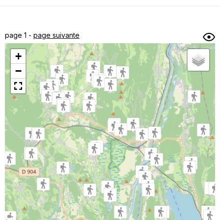
Dénivelé min/max
Auteur
Dossier
et
page 1 -
page suivante
sous-dossiers
+
Trier par
−
Horodatage
Photos