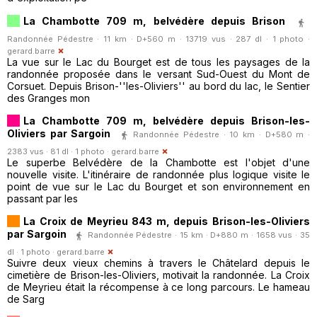
La Chambotte 709 m, belvédère depuis Brison
Randonnée Pédestre · 11 km · D+560 m · 13719 vus · 287 dl · 1 photo ·
gerard.barre
La vue sur le Lac du Bourget est de tous les paysages de la
randonnée proposée dans le versant Sud-Ouest du Mont de
Corsuet. Depuis Brison-''les-Oliviers'' au bord du lac, le Sentier
des Granges mon
La Chambotte 709 m, belvédère depuis Brison-les-
Oliviers par Sargoin
Randonnée Pédestre · 10 km · D+580 m ·
2383 vus · 81 dl · 1 photo ·
gerard.barre
Le superbe Belvédère de la Chambotte est l'objet d'une
nouvelle visite. L'itinéraire de randonnée plus logique visite le
point de vue sur le Lac du Bourget et son environnement en
passant par les
La Croix de Meyrieu 843 m, depuis Brison-les-Oliviers
par Sargoin
Randonnée Pédestre · 15 km · D+880 m · 1658 vus · 35
dl · 1 photo ·
gerard.barre
Suivre deux vieux chemins à travers le Châtelard depuis le
cimetière de Brison-les-Oliviers, motivait la randonnée. La Croix
de Meyrieu était la récompense à ce long parcours. Le hameau
de Sarg