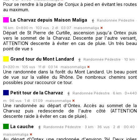
Pour se rendre à la plage de Conjux à pied en évitant les routes
au maximum.
La Charvaz depuis Maison Maliga
Randonnée Pédestre ·
16 km · D+890 m · 103 vus · 2 dl · 03:07 ·
maisonmaliga
Départ de St Pierre de Curtille, ascension jusqu'a Ontex puis
vers le sommet de la Charvaz. Descente par l'autre versant,
ATTENTION descente à éviter en cas de pluie. Un très beau
point de vue s
Grand tour du Mont Landard
Randonnée Pédestre · 10 km ·
D+320 m · 105 vus · 11 dl · 03:14 ·
maisonmaliga
Une randonnée dans la forêt du Mont Landard. Un beau point
de vue sur la vallée du Rhône. De nombreux chemins sont
possibles pour raccourcir ce tour.
Petit tour de la Charvaz
Randonnée Pédestre · 6 km · D+440
m · 96 vus · 1 dl · 01:09 ·
maisonmaliga
Une randonnée au départ d'Ontex. Accès au sommet de la
Charvaz puis redescende de l'autre côté (ATTENTION
descente raide à éviter en cas de pluie).
La cauche
Randonnée Pédestre · 3 km · 36 vus · 2 dl · 00:40 ·
maisonmaliga
Au départ d'Ontex une randonnée d'environ 2H. Deux jolies