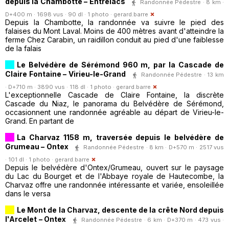
depuis la Chambotte – Entrelacs
Randonnée Pédestre · 8 km ·
D+400 m · 1698 vus · 90 dl · 1 photo ·
gerard.barre
Depuis la Chambotte, la randonnée va suivre le pied des
falaises du Mont Laval. Moins de 400 mètres avant d'atteindre la
ferme Chez Carabin, un raidillon conduit au pied d'une faiblesse
de la falais
Le Belvédère de Sérémond 960 m, par la Cascade de
Claire Fontaine – Virieu-le-Grand
Randonnée Pédestre · 13 km
· D+710 m · 3890 vus · 118 dl · 1 photo ·
gerard.barre
L'exceptionnelle Cascade de Claire Fontaine, la discrète
Cascade du Niaz, le panorama du Belvédère de Sérémond,
occasionnent une randonnée agréable au départ de Virieu-le-
Grand. En partant de
La Charvaz 1158 m, traversée depuis le belvédère de
Grumeau – Ontex
Randonnée Pédestre · 8 km · D+570 m · 2517 vus
· 101 dl · 1 photo ·
gerard.barre
Depuis le belvédère d'Ontex/Grumeau, ouvert sur le paysage
du Lac du Bourget et de l'Abbaye royale de Hautecombe, la
Charvaz offre une randonnée intéressante et variée, ensoleillée
dans le versa
Le Mont de la Charvaz, descente de la crête Nord depuis
l'Arcelet – Ontex
Randonnée Pédestre · 6 km · D+370 m · 473 vus ·