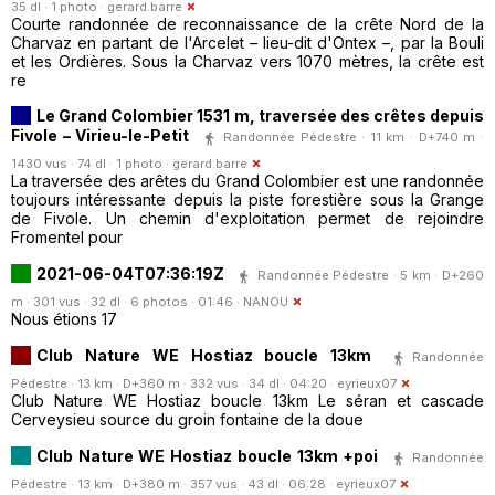
35 dl · 1 photo ·
gerard.barre
Courte randonnée de reconnaissance de la crête Nord de la
Charvaz en partant de l'Arcelet – lieu-dit d'Ontex –, par la Bouli
et les Ordières. Sous la Charvaz vers 1070 mètres, la crête est
re
Le Grand Colombier 1531 m, traversée des crêtes depuis
Fivole – Virieu-le-Petit
Randonnée Pédestre · 11 km · D+740 m ·
1430 vus · 74 dl · 1 photo ·
gerard.barre
La traversée des arêtes du Grand Colombier est une randonnée
toujours intéressante depuis la piste forestière sous la Grange
de Fivole. Un chemin d'exploitation permet de rejoindre
Fromentel pour
2021-06-04T07:36:19Z
Randonnée Pédestre · 5 km · D+260
m · 301 vus · 32 dl · 6 photos · 01:46 ·
NANOU
Nous étions 17
Club Nature WE Hostiaz boucle 13km
Randonnée
Pédestre · 13 km · D+360 m · 332 vus · 34 dl · 04:20 ·
eyrieux07
Club Nature WE Hostiaz boucle 13km Le séran et cascade
Cerveysieu source du groin fontaine de la doue
Club Nature WE Hostiaz boucle 13km +poi
Randonnée
Pédestre · 13 km · D+380 m · 357 vus · 43 dl · 06:28 ·
eyrieux07