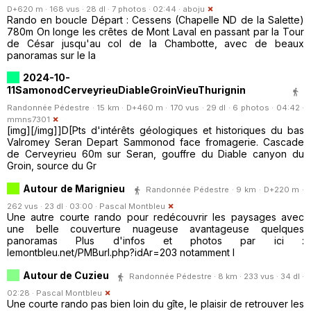
D+620 m · 168 vus · 28 dl · 7 photos · 02:44 ·
aboju
Rando en boucle Départ : Cessens (Chapelle ND de la Salette)
780m On longe les crêtes de Mont Laval en passant par la Tour
de César jusqu'au col de la Chambotte, avec de beaux
panoramas sur le la
2024-10-
11SamonodCerveyrieuDiableGroinVieuThurignin
Randonnée Pédestre · 15 km · D+460 m · 170 vus · 29 dl · 6 photos · 04:42 ·
mmns7301
[img][/img]]D[Pts d'intérêts géologiques et historiques du bas
Valromey Seran Depart Sammonod face fromagerie. Cascade
de Cerveyrieu 60m sur Seran, gouffre du Diable canyon du
Groin, source du Gr
Autour de Marignieu
Randonnée Pédestre · 9 km · D+220 m ·
262 vus · 23 dl · 03:00 ·
Pascal Montbleu
Une autre courte rando pour redécouvrir les paysages avec
une belle couverture nuageuse avantageuse quelques
panoramas Plus d'infos et photos par ici :
lemontbleu.net/PMBurl.php?idAr=203 notamment l
Autour de Cuzieu
Randonnée Pédestre · 8 km · 233 vus · 34 dl ·
02:28 ·
Pascal Montbleu
Une courte rando pas bien loin du gîte, le plaisir de retrouver les