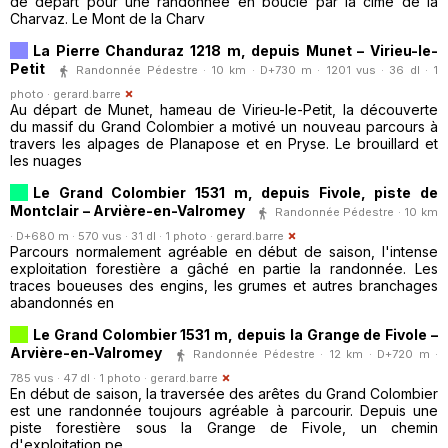
de départ pour une randonnée en boucle par la cime de la
Charvaz. Le Mont de la Charv
La Pierre Chanduraz 1218 m, depuis Munet – Virieu-le-
Petit
Randonnée Pédestre · 10 km · D+730 m · 1201 vus · 36 dl · 1
photo ·
gerard.barre
Au départ de Munet, hameau de Virieu-le-Petit, la découverte
du massif du Grand Colombier a motivé un nouveau parcours à
travers les alpages de Planapose et en Pryse. Le brouillard et
les nuages
Le Grand Colombier 1531 m, depuis Fivole, piste de
Montclair – Arvière-en-Valromey
Randonnée Pédestre · 10 km
· D+680 m · 570 vus · 31 dl · 1 photo ·
gerard.barre
Parcours normalement agréable en début de saison, l'intense
exploitation forestière a gâché en partie la randonnée. Les
traces boueuses des engins, les grumes et autres branchages
abandonnés en
Le Grand Colombier 1531 m, depuis la Grange de Fivole –
Arvière-en-Valromey
Randonnée Pédestre · 12 km · D+720 m ·
785 vus · 47 dl · 1 photo ·
gerard.barre
En début de saison, la traversée des arêtes du Grand Colombier
est une randonnée toujours agréable à parcourir. Depuis une
piste forestière sous la Grange de Fivole, un chemin
d'exploitation pe