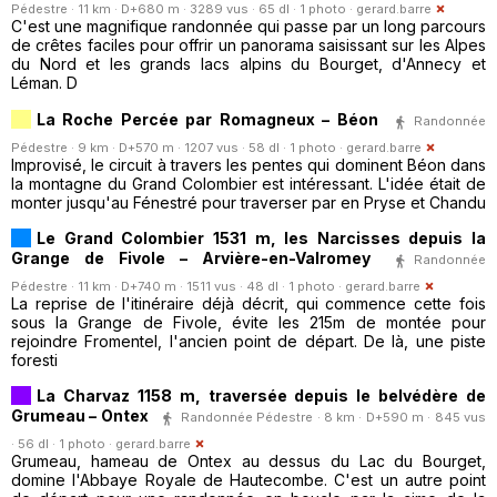
Pédestre · 11 km · D+680 m · 3289 vus · 65 dl · 1 photo ·
gerard.barre
C'est une magnifique randonnée qui passe par un long parcours
de crêtes faciles pour offrir un panorama saisissant sur les Alpes
du Nord et les grands lacs alpins du Bourget, d'Annecy et
Léman. D
La Roche Percée par Romagneux – Béon
Randonnée
Pédestre · 9 km · D+570 m · 1207 vus · 58 dl · 1 photo ·
gerard.barre
Improvisé, le circuit à travers les pentes qui dominent Béon dans
la montagne du Grand Colombier est intéressant. L'idée était de
monter jusqu'au Fénestré pour traverser par en Pryse et Chandu
Le Grand Colombier 1531 m, les Narcisses depuis la
Grange de Fivole – Arvière-en-Valromey
Randonnée
Pédestre · 11 km · D+740 m · 1511 vus · 48 dl · 1 photo ·
gerard.barre
La reprise de l'itinéraire déjà décrit, qui commence cette fois
sous la Grange de Fivole, évite les 215m de montée pour
rejoindre Fromentel, l'ancien point de départ. De là, une piste
foresti
La Charvaz 1158 m, traversée depuis le belvédère de
Grumeau – Ontex
Randonnée Pédestre · 8 km · D+590 m · 845 vus
· 56 dl · 1 photo ·
gerard.barre
Grumeau, hameau de Ontex au dessus du Lac du Bourget,
domine l'Abbaye Royale de Hautecombe. C'est un autre point