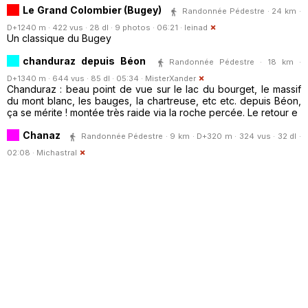
Le Grand Colombier (Bugey)
Randonnée Pédestre · 24 km ·
D+1240 m · 422 vus · 28 dl · 9 photos · 06:21 ·
leinad
Un classique du Bugey
chanduraz depuis Béon
Randonnée Pédestre · 18 km ·
D+1340 m · 644 vus · 85 dl · 05:34 ·
MisterXander
Chanduraz : beau point de vue sur le lac du bourget, le massif
du mont blanc, les bauges, la chartreuse, etc etc. depuis Béon,
ça se mérite ! montée très raide via la roche percée. Le retour e
Chanaz
Randonnée Pédestre · 9 km · D+320 m · 324 vus · 32 dl ·
02:08 ·
Michastral