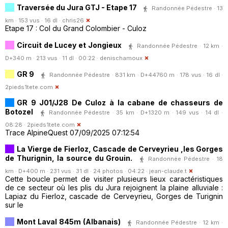
Traversée du Jura GTJ - Etape 17
Randonnée Pédestre · 13
km · 153 vus · 16 dl ·
chris26
Etape 17 : Col du Grand Colombier - Culoz
Circuit de Lucey et Jongieux
Randonnée Pédestre · 12 km ·
D+340 m · 213 vus · 11 dl · 00:22 ·
denischamoux
GR 9
Randonnée Pédestre · 831 km · D+44760 m · 178 vus · 16 dl ·
2pieds1tete.com
GR 9 J01/J28 De Culoz à la cabane de chasseurs de
Botozel
Randonnée Pédestre · 35 km · D+1320 m · 149 vus · 14 dl ·
08:28 ·
2pieds1tete.com
Trace AlpineQuest 07/09/2025 07:12:54
La Vierge de Fierloz, Cascade de Cerveyrieu ,les Gorges
de Thurignin, la source du Grouin.
Randonnée Pédestre · 18
km · D+400 m · 231 vus · 31 dl · 24 photos · 04:22 ·
jean-claude.t
Cette boucle permet de visiter plusieurs lieux caractéristiques
de ce secteur où les plis du Jura rejoignent la plaine alluviale :
Lapiaz du Fierloz, cascade de Cerveyrieu, Gorges de Turignin
sur le
Mont Laval 845m (Albanais)
Randonnée Pédestre · 12 km ·