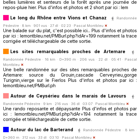
belles lumières et senteurs de la forêt après une journée de
repos-pluie hier. Plus d'infos et photos et 2 short par ici : lem
Le long du Rhône entre Vions et Chanaz
Randonnée
Pédestre · 8 km · 901 vus · 27 dl · 02:23 ·
Pascal Montbleu
Une balade sur du plat, c'est possible ici... Plus d'infos et photos
par ici : lemontbleu.net/PMBurl.php?idAr=199 notamment la trace
corrigée et téléchargeable de cette sortie.
Les sites remarquables proches de Artemare
Randonnée Pédestre · 16 km · D+390 m · 206 vus · 22 dl · 05:41 ·
Pascal
Montbleu
Une belle randonnée sur des sites remarquables proches de
Artemare: source du Grouin,cascade Cerveyrieu,gorge
Turignin,vierge sur le Fierlos Plus d'infos et photos par ici :
lemontbleu.net/PMBurl.ph
Autour de Ceysérieu dans le marais de Lavours
Randonnée Pédestre · 9 km · 216 vus · 36 dl · 03:07 ·
Pascal Montbleu
Une rando reposante et dépaysante Plus d'infos et photos par
ici : lemontbleu.net/PMBurl.php?idAr=194 notamment la trace
corrigée et téléchargeable de cette sortie.
Autour du lac de Barterand
Randonnée Pédestre · 8 km ·
D+360 m · 312 vus · 33 dl · 03:10 ·
Pascal Montbleu