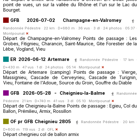
point de vues, un sur la vallée du Rhône et l'un sur le Lac du
Bourget.
GFB 2026-07-02 Champagne-en-Valromey
Randonnée Pédestre · 22 km · D+680 m · 36 vus · 3 dl · 24 photos · 05:37 ·
Montpounat
Départ de Champagne-en-Valromey Points de passage : Les
Grobes, Fitignieu, Charancin, Saint-Maurice, Gite Forestier de la
Lèbe, Vogland, Vieu
ER 2026-06-12 Artemare
Randonnée Pédestre · 17 km ·
D+430 m · 47 vus · 1 dl · 24 photos · 05:14 ·
Montpounat
Départ de Artemare (camping) Points de passage : Vierge,
Massignieu, Cascade de Cerveyrieu, Cascade de Turignin,
Vieu, Fontaine de l'Adoue, Source du Groin, Gouffre du Diable
GFB 2026-05-28 - Cheignieu-la-Balme
Randonnée
Pédestre · 21 km · D+740 m · 41 vus · 3 dl · 05:10 ·
Montpounat
Départ de Cheignieu-la-Balme Points de passage : Egieu, Col du
Ballon, Prémilieu, Armix, Rossillon
OF pr GFB Cheignieu 2805
Randonnée Pédestre · 20 km ·
D+800 m · 119 vus · 2 dl ·
OFL
Départ cheignieu col de ballon armix