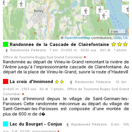
3 km
©
OpenStreetMap
contributors,
ODbL 1.0
Randonnée de la Cascade de Clairefontaine
Randonnée Pédestre · 7 km · D+330 m · 3032 vus · 201 dl · 1 photo ·
Office de Tourisme Bugey Sud Grand Colombier
Randonnée au départ de Virieu-le-Grand remontant la rivière de
l'Arène jusqu'à l'impressionnante cascade de Clairefontaine. Au
départ de la place de Virieu-le-Grand, suivre la route d'Hautevill
La croix d'Innimond
Randonnée Pédestre · 10 km ·
D+620 m · 2153 vus · 92 dl · 1 photo ·
Office de Tourisme Bugey Sud Grand
Colombier
La croix d'Innimond depuis le village de Saint-Germain-les-
Paroisses Cette randonnée méconnue au départ du village de
Saint-Germain-les-Paroisses est composée d'une montée de
plus de 600 m de d�
Lac du Bourget - Conjux
Randonnée Pédestre · 6 km · 105
vus · 3 dl · 01:09 ·
maisonmaliga