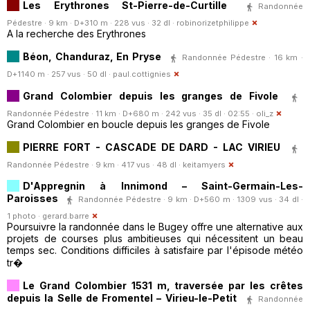
Les Erythrones St-Pierre-de-Curtille
Randonnée
Pédestre · 9 km · D+310 m · 228 vus · 32 dl ·
robinorizetphilippe
A la recherche des Erythrones
Béon, Chanduraz, En Pryse
Randonnée Pédestre · 16 km ·
D+1140 m · 257 vus · 50 dl ·
paul.cottignies
Grand Colombier depuis les granges de Fivole
Randonnée Pédestre · 11 km · D+680 m · 242 vus · 35 dl · 02:55 ·
oli_z
Grand Colombier en boucle depuis les granges de Fivole
PIERRE FORT - CASCADE DE DARD - LAC VIRIEU
Randonnée Pédestre · 9 km · 417 vus · 48 dl ·
keitamyers
D'Appregnin à Innimond – Saint-Germain-Les-
Paroisses
Randonnée Pédestre · 9 km · D+560 m · 1309 vus · 34 dl ·
1 photo ·
gerard.barre
Poursuivre la randonnée dans le Bugey offre une alternative aux
projets de courses plus ambitieuses qui nécessitent un beau
temps sec. Conditions difficiles à satisfaire par l'épisode météo
tr�
Le Grand Colombier 1531 m, traversée par les crêtes
depuis la Selle de Fromentel – Virieu-le-Petit
Randonnée