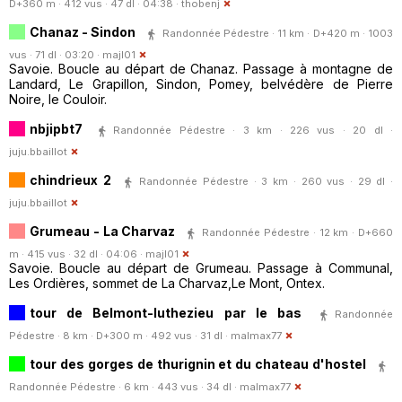
D+360 m · 412 vus · 47 dl · 04:38 ·
thobenj
Chanaz - Sindon
Randonnée Pédestre · 11 km · D+420 m · 1003
vus · 71 dl · 03:20 ·
majl01
Savoie. Boucle au départ de Chanaz. Passage à montagne de
Landard, Le Grapillon, Sindon, Pomey, belvédère de Pierre
Noire, le Couloir.
nbjipbt7
Randonnée Pédestre · 3 km · 226 vus · 20 dl ·
juju.bbaillot
chindrieux 2
Randonnée Pédestre · 3 km · 260 vus · 29 dl ·
juju.bbaillot
Grumeau - La Charvaz
Randonnée Pédestre · 12 km · D+660
m · 415 vus · 32 dl · 04:06 ·
majl01
Savoie. Boucle au départ de Grumeau. Passage à Communal,
Les Ordières, sommet de La Charvaz,Le Mont, Ontex.
tour de Belmont-luthezieu par le bas
Randonnée
Pédestre · 8 km · D+300 m · 492 vus · 31 dl ·
malmax77
tour des gorges de thurignin et du chateau d'hostel
Randonnée Pédestre · 6 km · 443 vus · 34 dl ·
malmax77