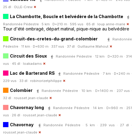
25 dl ·
OLLE-Crew
La Chambotte, Boucle et belvédère de la Chambotte
Randonnée Pédestre · 5 km · D+210 m · 595 vus · 65 dl ·
loup.anne-marie
Tour d'été ombragé, départ matinal, pique-nique au belvédère
Circuit-des-cretes-du-grand-colombier
Randonnée
Pédestre · 11 km · D+630 m · 337 vus · 37 dl ·
Guillaume.Mahout
Circuit des Sioux
Randonnée Pédestre · 12 km · D+320 m · 314
vus · 45 dl ·
loakadams
Lac de Barterand RS
Randonnée Pédestre · 7 km · D+240 m ·
229 vus · 33 dl ·
robinorizetphilippe
Colombier
Randonnée Pédestre · 10 km · D+1400 m · 237 vus ·
32 dl ·
rousset.jean-claude
Chavornay long
Randonnée Pédestre · 14 km · D+960 m · 251
vus · 26 dl ·
rousset.jean-claude
Chavornay
Randonnée Pédestre · 5 km · 239 vus · 27 dl ·
rousset.jean-claude