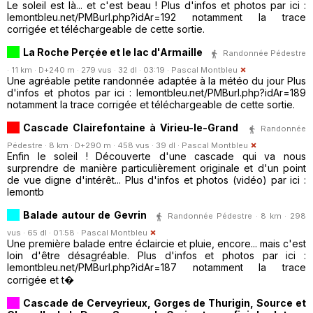
Le soleil est là... et c'est beau ! Plus d'infos et photos par ici :
lemontbleu.net/PMBurl.php?idAr=192 notamment la trace
corrigée et téléchargeable de cette sortie.
La Roche Perçée et le lac d'Armaille
Randonnée Pédestre
· 11 km · D+240 m · 279 vus · 32 dl · 03:19 ·
Pascal Montbleu
Une agréable petite randonnée adaptée à la météo du jour Plus
d'infos et photos par ici : lemontbleu.net/PMBurl.php?idAr=189
notamment la trace corrigée et téléchargeable de cette sortie.
Cascade Clairefontaine à Virieu-le-Grand
Randonnée
Pédestre · 8 km · D+290 m · 458 vus · 39 dl ·
Pascal Montbleu
Enfin le soleil ! Découverte d'une cascade qui va nous
surprendre de manière particulièrement originale et d'un point
de vue digne d'intérêt... Plus d'infos et photos (vidéo) par ici :
lemontb
Balade autour de Gevrin
Randonnée Pédestre · 8 km · 298
vus · 65 dl · 01:58 ·
Pascal Montbleu
Une première balade entre éclaircie et pluie, encore... mais c'est
loin d'être désagréable. Plus d'infos et photos par ici :
lemontbleu.net/PMBurl.php?idAr=187 notamment la trace
corrigée et t�
Cascade de Cerveyrieux, Gorges de Thurigin, Source et