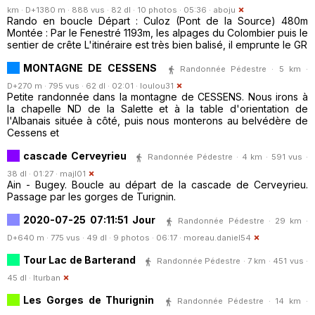
km · D+1380 m · 888 vus · 82 dl · 10 photos · 05:36 ·
aboju
Rando en boucle Départ : Culoz (Pont de la Source) 480m
Montée : Par le Fenestré 1193m, les alpages du Colombier puis le
sentier de crête L'itinéraire est très bien balisé, il emprunte le GR
MONTAGNE DE CESSENS
Randonnée Pédestre · 5 km ·
D+270 m · 795 vus · 62 dl · 02:01 ·
loulou31
Petite randonnée dans la montagne de CESSENS. Nous irons à
la chapelle ND de la Salette et à la table d'orientation de
l'Albanais située à côté, puis nous monterons au belvédère de
Cessens et
cascade Cerveyrieu
Randonnée Pédestre · 4 km · 591 vus ·
38 dl · 01:27 ·
majl01
Ain - Bugey. Boucle au départ de la cascade de Cerveyrieu.
Passage par les gorges de Turignin.
2020-07-25 07:11:51 Jour
Randonnée Pédestre · 29 km ·
D+640 m · 775 vus · 49 dl · 9 photos · 06:17 ·
moreau.daniel54
Tour Lac de Barterand
Randonnée Pédestre · 7 km · 451 vus ·
45 dl ·
lturban
Les Gorges de Thurignin
Randonnée Pédestre · 14 km ·