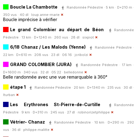
Boucle La Chambotte
Randonnée Pédestre · 5 km · D+210 m ·
350 vus · 40 dl ·
loup.anne-marie
Boucle imprécise à vérifier
Le grand Colombier au départ de Béon
Randonnée
Pédestre · 13 km · D+1240 m · 260 vus · 28 dl ·
sixpiot
6/18 Chanaz / Les Malods (Yenne)
Randonnée Pédestre ·
22 km · D+610 m · 208 vus · 23 dl · 06:16 ·
jcribolzi
GRAND COLOMBIER (JURA)
Randonnée Pédestre · 17 km ·
D+1600 m · 340 vus · 32 dl · 05:22 ·
belledonne
Belle randonnée avec une vue remarquable à 360°
étape 1
Randonnée Pédestre · 20 km · D+1340 m · 235 vus · 30 dl ·
lturban
Les Erythrones St-Pierre-de-Curtille
Randonnée
Pédestre · 9 km · D+310 m · 245 vus · 27 dl ·
robinorizetphilippe
Vétrier- Chanaz
Randonnée Pédestre · 10 km · D+290 m · 292
vus · 36 dl ·
philippe.malitte