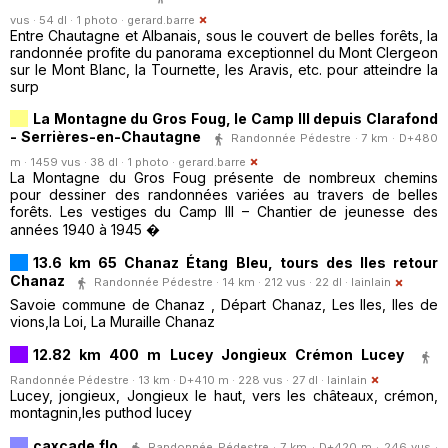
vus · 54 dl · 1 photo ·
gerard.barre
Entre Chautagne et Albanais, sous le couvert de belles forêts, la
randonnée profite du panorama exceptionnel du Mont Clergeon
sur le Mont Blanc, la Tournette, les Aravis, etc. pour atteindre la
surp
La Montagne du Gros Foug, le Camp III depuis Clarafond
- Serrières-en-Chautagne
Randonnée Pédestre · 7 km · D+480
m · 1459 vus · 38 dl · 1 photo ·
gerard.barre
La Montagne du Gros Foug présente de nombreux chemins
pour dessiner des randonnées variées au travers de belles
forêts. Les vestiges du Camp III – Chantier de jeunesse des
années 1940 à 1945 �
13.6 km 65 Chanaz Étang Bleu, tours des Iles retour
Chanaz
Randonnée Pédestre · 14 km · 212 vus · 22 dl ·
lainlain
Savoie commune de Chanaz , Départ Chanaz, Les Iles, Iles de
vions,la Loi, La Muraille Chanaz
12.82 km 400 m Lucey Jongieux Crémon Lucey
Randonnée Pédestre · 13 km · D+410 m · 228 vus · 27 dl ·
lainlain
Lucey, jongieux, Jongieux le haut, vers les châteaux, crémon,
montagnin,les puthod lucey
caxcade flo
Randonnée Pédestre · 7 km · D+420 m · 246 vus ·