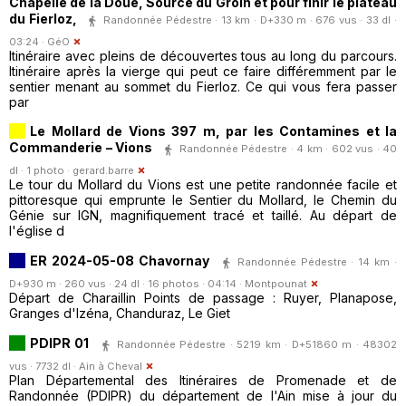
Chapelle de la Doue, Source du Groin et pour finir le plateau
du Fierloz,
Randonnée Pédestre · 13 km · D+330 m · 676 vus · 33 dl ·
03:24 ·
GéO
Itinéraire avec pleins de découvertes tous au long du parcours.
Itinéraire après la vierge qui peut ce faire différemment par le
sentier menant au sommet du Fierloz. Ce qui vous fera passer
par
Le Mollard de Vions 397 m, par les Contamines et la
Commanderie – Vions
Randonnée Pédestre · 4 km · 602 vus · 40
dl · 1 photo ·
gerard.barre
Le tour du Mollard du Vions est une petite randonnée facile et
pittoresque qui emprunte le Sentier du Mollard, le Chemin du
Génie sur IGN, magnifiquement tracé et taillé. Au départ de
l'église d
ER 2024-05-08 Chavornay
Randonnée Pédestre · 14 km ·
D+930 m · 260 vus · 24 dl · 16 photos · 04:14 ·
Montpounat
Départ de Charaillin Points de passage : Ruyer, Planapose,
Granges d'Izéna, Chanduraz, Le Giet
PDIPR 01
Randonnée Pédestre · 5219 km · D+51860 m · 48302
vus · 7732 dl ·
Ain à Cheval
Plan Départemental des Itinéraires de Promenade et de
Randonnée (PDIPR) du département de l'Ain mise à jour du