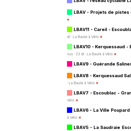
LBAV - réseau cyclable L
LBAV - Projets de pistes
LBAV11 - Careil - Escoubl
dl ·
La Baule à Vélo
LBAV10 - Kerquessaud - B
vus · 23 dl ·
La Baule à Vélo
LBAV9 - Guérande Saline
LBAV8 - Kerquessaud Sali
·
La Baule à Vélo
LBAV7 - Escoublac - Gran
Vélo
LBAV6 - La Ville Poupard 
à Vélo
LBAV5 - La Saudraie Esc