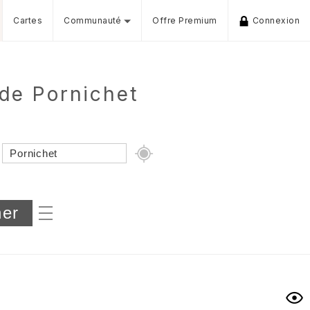
Cartes
Communauté
Offre Premium
Connexion
 de Pornichet
Dénivelé min/max
iers