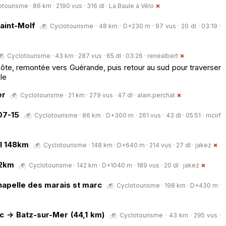
tourisme · 86 km · 2190 vus · 316 dl ·
La Baule à Vélo
Saint-Molf
Cyclotourisme · 48 km · D+230 m · 97 vus · 20 dl · 03:19 ·
Cyclotourisme · 43 km · 287 vus · 65 dl · 03:26 ·
renealbert
ôte, remontée vers Guérande, puis retour au sud pour traverser
le
er
Cyclotourisme · 21 km · 279 vus · 47 dl ·
alain.perchat
07-15
Cyclotourisme · 86 km · D+300 m · 261 vus · 43 dl · 05:51 ·
mcirf
al 148km
Cyclotourisme · 148 km · D+640 m · 214 vus · 27 dl ·
jakez
42km
Cyclotourisme · 142 km · D+1040 m · 189 vus · 20 dl ·
jakez
chapelle des marais st marc
Cyclotourisme · 198 km · D+430 m ·
c -> Batz-sur-Mer (44,1 km)
Cyclotourisme · 43 km · 295 vus ·