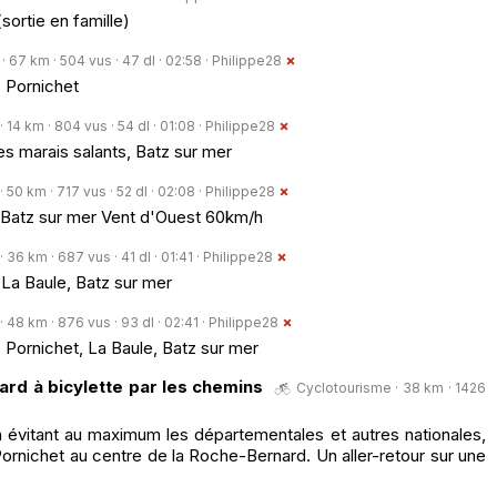
sortie en famille)
 67 km · 504 vus · 47 dl · 02:58 ·
Philippe28
, Pornichet
 14 km · 804 vus · 54 dl · 01:08 ·
Philippe28
les marais salants, Batz sur mer
 50 km · 717 vus · 52 dl · 02:08 ·
Philippe28
, Batz sur mer Vent d'Ouest 60km/h
36 km · 687 vus · 41 dl · 01:41 ·
Philippe28
La Baule, Batz sur mer
 48 km · 876 vus · 93 dl · 02:41 ·
Philippe28
 Pornichet, La Baule, Batz sur mer
ard à bicylette par les chemins
Cyclotourisme · 38 km · 1426
évitant au maximum les départementales et autres nationales,
rnichet au centre de la Roche-Bernard. Un aller-retour sur une