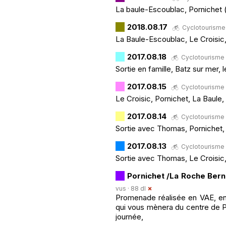
La baule-Escoublac, Pornichet (
2018.08.17
Cyclotourisme ·
La Baule-Escoublac, Le Croisic
2017.08.18
Cyclotourisme ·
Sortie en famille, Batz sur mer, 
2017.08.15
Cyclotourisme ·
Le Croisic, Pornichet, La Baule
2017.08.14
Cyclotourisme · 
Sortie avec Thomas, Pornichet, 
2017.08.13
Cyclotourisme ·
Sortie avec Thomas, Le Croisic,
Pornichet /La Roche Bern
vus · 88 dl
Promenade réalisée en VAE, en 
qui vous mènera du centre de Po
journée,