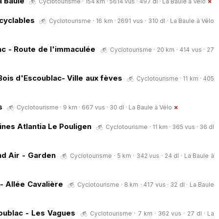
a Baule
Cyclotourisme · 154 km · 5614 vus · 497 dl ·
La Baule à Vélo
 cyclables
Cyclotourisme · 16 km · 2691 vus · 310 dl ·
La Baule à Vélo
ac - Route de l'immaculée
Cyclotourisme · 20 km · 414 vus · 27
ois d'Escoublac- Ville aux fèves
Cyclotourisme · 11 km · 405
s
Cyclotourisme · 9 km · 667 vus · 30 dl ·
La Baule à Vélo
nes Atlantia Le Pouligen
Cyclotourisme · 11 km · 365 vus · 36 dl
d Air - Garden
Cyclotourisme · 5 km · 342 vus · 24 dl ·
La Baule à
- Allée Cavalière
Cyclotourisme · 8 km · 417 vus · 32 dl ·
La Baule
oublac - Les Vagues
Cyclotourisme · 7 km · 362 vus · 27 dl ·
La