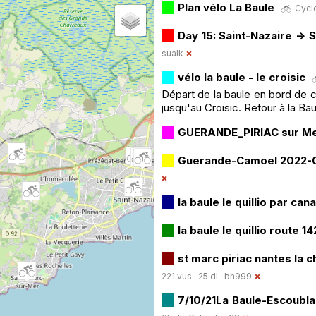
Plan vélo La Baule
Cyclo
Day 15: Saint-Nazaire -> 
sualk
vélo la baule - le croisic
Départ de la baule en bord de c
jusqu'au Croisic. Retour à la Bau
GUERANDE_PIRIAC sur M
Guerande-Camoel 2022-
la baule le quillio par can
la baule le quillio route 1
st marc piriac nantes la 
221 vus · 25 dl ·
bh999
7/10/21La Baule-Escoubla