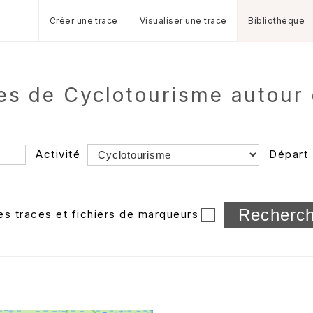
Créer une trace
Visualiser une trace
Bibliothèque
res de Cyclotourisme autour
Activité
Départ
Longueur min/max
les traces et fichiers de marqueurs
Dossier
et sous-doss
Trier par
Horodatage
Photos