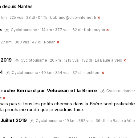
n depuis Nantes
km · 225 vus · 28 dl · 04:15 ·
bobruno@club-internet.fr
x
Cyclotourisme · 114 km · 377 vus · 62 dl ·
bob.touyon
27 km · 303 vus · 47 dl ·
Ronan
 2019
Cyclotourisme · 20 km · 1213 vus · 132 dl ·
La Baule à Vélo
14
Cyclotourisme · 49 km · 354 vus · 37 dl ·
norihtom
a roche Bernard par Velocean et la Brière
Cyclotourisme ·
t
is pas si tous les petits chemins dans la Brière sont praticable
la prochaine rando que je voudrais faire.
Juillet 2019
Cyclotourisme · 19 km · 382 vus · 36 dl ·
La Baule à Vélo