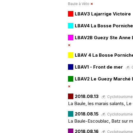
Baule à Vélo
LBAV3 Lajarrige Victoire
LBAV4 La Bosse Porniche
LBAV2B Guezy Ste Anne 
LBAV 4 La Bosse Pornich
LBAV1 - Front de mer
LBAV2 Le Guezy Marché 
2018.08.13
Cyclotourisme ·
La Baule, les marais salants, Le
2018.08.15
Cyclotourisme ·
La Baule-Escoublac, Batz sur m
2018.08.16
Cyclotourisme ·