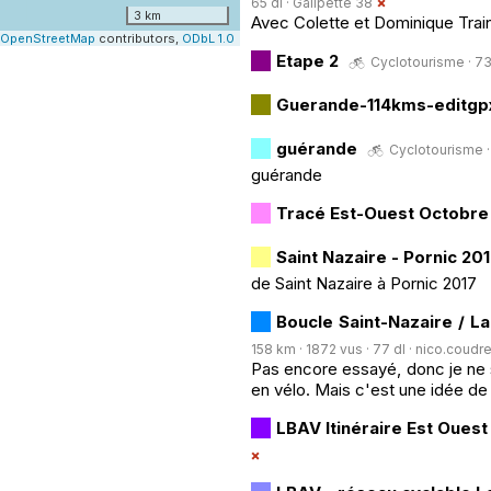
65 dl ·
Galipette 38
3 km
Avec Colette et Dominique Trai
OpenStreetMap
contributors,
ODbL 1.0
Etape 2
Cyclotourisme · 73 
Guerande-114kms-editgp
guérande
Cyclotourisme · 
guérande
Tracé Est-Ouest Octobre
Saint Nazaire - Pornic 20
de Saint Nazaire à Pornic 2017
Boucle Saint-Nazaire / L
158 km · 1872 vus · 77 dl ·
nico.coudre
Pas encore essayé, donc je ne sa
en vélo. Mais c'est une idée de 
LBAV Itinéraire Est Ouest 