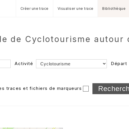
Créer une trace
Visualiser une trace
Bibliothèque
de de Cyclotourisme autour 
Activité
Départ
Longueur min/max
les traces et fichiers de marqueurs
Dossier
et sous-doss
Trier par
Horodatage
Photos