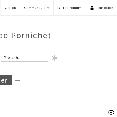
Cartes
Communauté
Offre Premium
Connexion
de Pornichet
Dénivelé min/max
iers