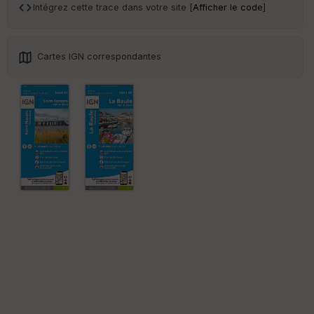
ce
Intégrez cette trace dans votre site [
Afficher le code
]
Po
int
Cartes IGN correspondantes
illé
s
S
e
n
s
St
re
et
Vi
e
w