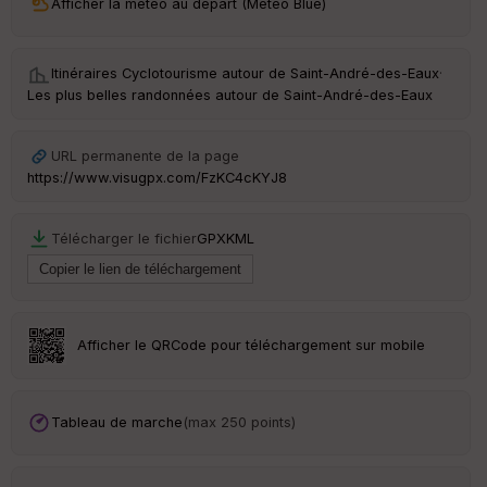
Afficher la météo au départ (Météo Blue)
ri
v
é
e
Itinéraires Cyclotourisme autour de
Saint-André-des-Eaux
·
Les plus belles randonnées autour de Saint-André-des-Eaux
C
ou
le
URL permanente de la page
ur
https://www.visugpx.com/FzKC4cKYJ8
Télécharger le fichier
GPX
KML
Ep
ai
ss
eu
r
Afficher le QRCode pour téléchargement sur mobile
Tr
an
Tableau de marche
(max 250 points)
sp
ar
en