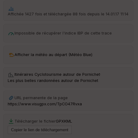
Aff
ic
he
Affichée 1427 fois et téléchargée 88 fois depuis le 14.01.17 11:14
r
d
é
Impossible de récupérer l'indice IBP de cette trace
p
ar
t
Afficher la météo au départ (Météo Blue)
ar
ri
v
é
Itinéraires Cyclotourisme autour de
Pornichet
·
e
Les plus belles randonnées autour de Pornichet
Fil
tr
URL permanente de la page
e
https://www.visugpx.com/TpCO47Rvxa
P
OI
Télécharger le fichier
GPX
KML