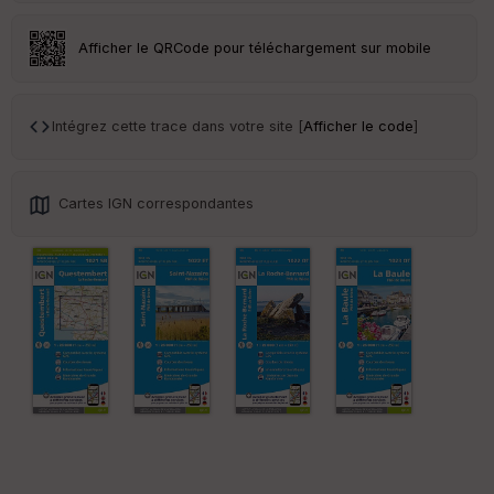
Ep
ai
Afficher le QRCode pour téléchargement sur mobile
ss
eu
r
Intégrez cette trace dans votre site [
Afficher le code
]
Tr
an
sp
Cartes IGN correspondantes
ar
en
ce
Po
int
illé
s
S
e
n
s