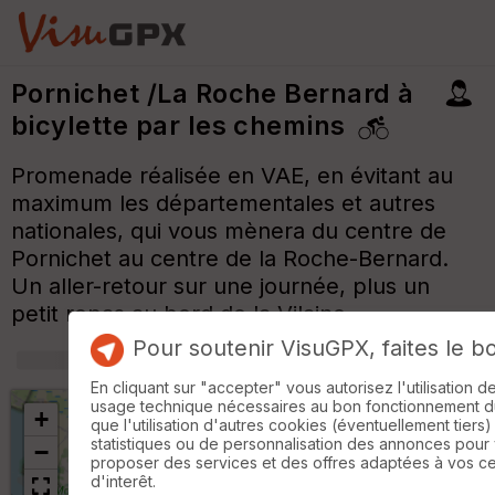
Pornichet /La Roche Bernard à
bicylette par les chemins
Promenade réalisée en VAE, en évitant au
maximum les départementales et autres
nationales, qui vous mènera du centre de
Pornichet au centre de la Roche-Bernard.
Un aller-retour sur une journée, plus un
petit repas au bord de la Vilaine.
Pour soutenir VisuGPX, faites le b
En cliquant sur "accepter" vous autorisez l'utilisation 
usage technique nécessaires au bon fonctionnement du 
+
que l'utilisation d'autres cookies (éventuellement tiers)
statistiques ou de personnalisation des annonces pour
−
proposer des services et des offres adaptées à vos c
d'interêt.