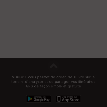
St
re
et
Vi
e
w
VisuGPX vous permet de créer, de suivre sur le
terrain, d'analyser et de partager vos itinéraires
GPS de façon simple et gratuite