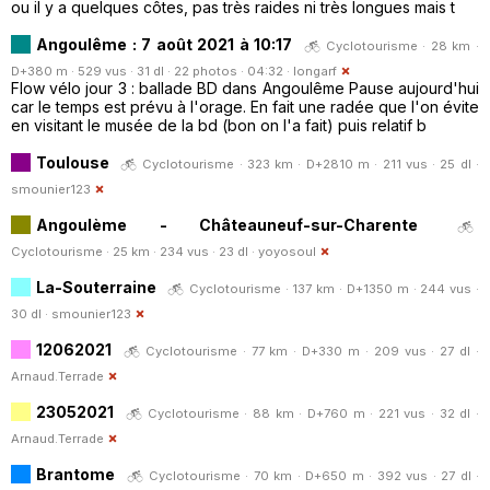
ou il y a quelques côtes, pas très raides ni très longues mais t
Angoulême : 7 août 2021 à 10:17
Cyclotourisme · 28 km ·
D+380 m · 529 vus · 31 dl · 22 photos · 04:32 ·
longarf
Flow vélo jour 3 : ballade BD dans Angoulême Pause aujourd'hui
car le temps est prévu à l'orage. En fait une radée que l'on évite
en visitant le musée de la bd (bon on l'a fait) puis relatif b
Toulouse
Cyclotourisme · 323 km · D+2810 m · 211 vus · 25 dl ·
smounier123
Angoulème - Châteauneuf-sur-Charente
Cyclotourisme · 25 km · 234 vus · 23 dl ·
yoyosoul
La-Souterraine
Cyclotourisme · 137 km · D+1350 m · 244 vus ·
30 dl ·
smounier123
12062021
Cyclotourisme · 77 km · D+330 m · 209 vus · 27 dl ·
Arnaud.Terrade
23052021
Cyclotourisme · 88 km · D+760 m · 221 vus · 32 dl ·
Arnaud.Terrade
Brantome
Cyclotourisme · 70 km · D+650 m · 392 vus · 27 dl ·