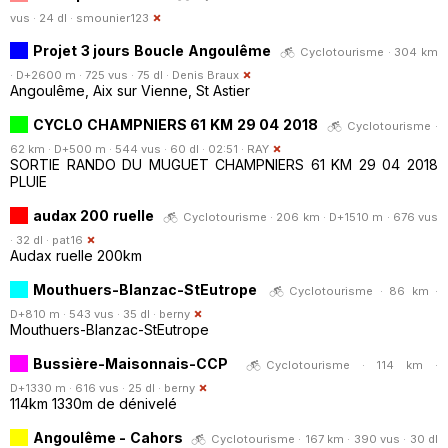
vus · 24 dl ·
smounier123
Projet 3 jours Boucle Angoulême
Cyclotourisme · 304 km
· D+2600 m · 725 vus · 75 dl ·
Denis Braux
Angoulême, Aix sur Vienne, St Astier
CYCLO CHAMPNIERS 61 KM 29 04 2018
Cyclotourisme ·
62 km · D+500 m · 544 vus · 60 dl · 02:51 ·
RAY
SORTIE RANDO DU MUGUET CHAMPNIERS 61 KM 29 04 2018
PLUIE
audax 200 ruelle
Cyclotourisme · 206 km · D+1510 m · 676 vus
· 32 dl ·
pat16
Audax ruelle 200km
Mouthuers-Blanzac-StEutrope
Cyclotourisme · 86 km ·
D+810 m · 543 vus · 35 dl ·
berny
Mouthuers-Blanzac-StEutrope
Bussière-Maisonnais-CCP
Cyclotourisme · 114 km ·
D+1330 m · 616 vus · 25 dl ·
berny
114km 1330m de dénivelé
Angoulême - Cahors
Cyclotourisme · 167 km · 390 vus · 30 dl