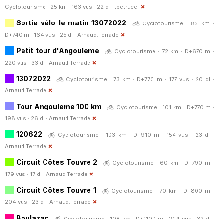
Cyclotourisme · 25 km · 163 vus · 22 dl ·
tpetrucci
Sortie vélo le matin 13072022
Cyclotourisme · 82 km ·
D+740 m · 164 vus · 25 dl ·
Arnaud.Terrade
Petit tour d'Angouleme
Cyclotourisme · 72 km · D+670 m ·
220 vus · 33 dl ·
Arnaud.Terrade
13072022
Cyclotourisme · 73 km · D+770 m · 177 vus · 20 dl ·
Arnaud.Terrade
Tour Angouleme 100 km
Cyclotourisme · 101 km · D+770 m ·
198 vus · 26 dl ·
Arnaud.Terrade
120622
Cyclotourisme · 103 km · D+910 m · 154 vus · 23 dl ·
Arnaud.Terrade
Circuit Côtes Touvre 2
Cyclotourisme · 60 km · D+790 m ·
179 vus · 17 dl ·
Arnaud.Terrade
Circuit Côtes Touvre 1
Cyclotourisme · 70 km · D+800 m ·
204 vus · 23 dl ·
Arnaud.Terrade
Boulazac
Cyclotourisme · 108 km · D+1100 m · 204 vus · 32 dl ·