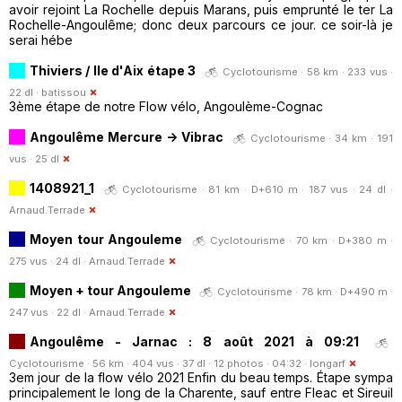
avoir rejoint La Rochelle depuis Marans, puis emprunté le ter La
Rochelle-Angoulême; donc deux parcours ce jour. ce soir-là je
serai hébe
Thiviers / Ile d'Aix étape 3
Cyclotourisme · 58 km · 233 vus ·
22 dl ·
batissou
3ème étape de notre Flow vélo, Angoulème-Cognac
Angoulême Mercure -> Vibrac
Cyclotourisme · 34 km · 191
vus · 25 dl
1408921_1
Cyclotourisme · 81 km · D+610 m · 187 vus · 24 dl ·
Arnaud.Terrade
Moyen tour Angouleme
Cyclotourisme · 70 km · D+380 m ·
275 vus · 24 dl ·
Arnaud.Terrade
Moyen + tour Angouleme
Cyclotourisme · 78 km · D+490 m ·
247 vus · 22 dl ·
Arnaud.Terrade
Angoulême - Jarnac : 8 août 2021 à 09:21
Cyclotourisme · 56 km · 404 vus · 37 dl · 12 photos · 04:32 ·
longarf
3em jour de la flow vélo 2021 Enfin du beau temps. Étape sympa
principalement le long de la Charente, sauf entre Fleac et Sireuil