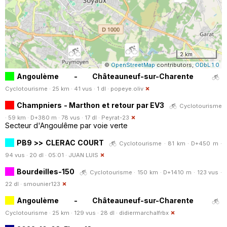
2 km
©
OpenStreetMap
contributors,
ODbL 1.0
Angoulème - Châteauneuf-sur-Charente
Cyclotourisme · 25 km · 41 vus · 1 dl ·
popeye.oliv
Champniers - Marthon et retour par EV3
Cyclotourisme
· 59 km · D+380 m · 78 vus · 17 dl ·
Peyrat-23
Secteur d'Angoulême par voie verte
PB9 >> CLERAC COURT
Cyclotourisme · 81 km · D+450 m ·
94 vus · 20 dl · 05:01 ·
JUAN LUIS
Bourdeilles-150
Cyclotourisme · 150 km · D+1410 m · 123 vus ·
22 dl ·
smounier123
Angoulème - Châteauneuf-sur-Charente
Cyclotourisme · 25 km · 129 vus · 28 dl ·
didiermarchalfrbx