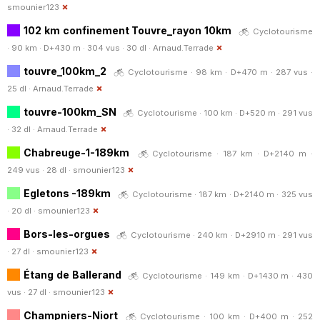
smounier123
102 km confinement Touvre_rayon 10km
Cyclotourisme
· 90 km · D+430 m · 304 vus · 30 dl ·
Arnaud.Terrade
touvre_100km_2
Cyclotourisme · 98 km · D+470 m · 287 vus ·
25 dl ·
Arnaud.Terrade
touvre-100km_SN
Cyclotourisme · 100 km · D+520 m · 291 vus
· 32 dl ·
Arnaud.Terrade
Chabreuge-1-189km
Cyclotourisme · 187 km · D+2140 m ·
249 vus · 28 dl ·
smounier123
Egletons -189km
Cyclotourisme · 187 km · D+2140 m · 325 vus
· 20 dl ·
smounier123
Bors-les-orgues
Cyclotourisme · 240 km · D+2910 m · 291 vus
· 27 dl ·
smounier123
Étang de Ballerand
Cyclotourisme · 149 km · D+1430 m · 430
vus · 27 dl ·
smounier123
Champniers-Niort
Cyclotourisme · 100 km · D+400 m · 252