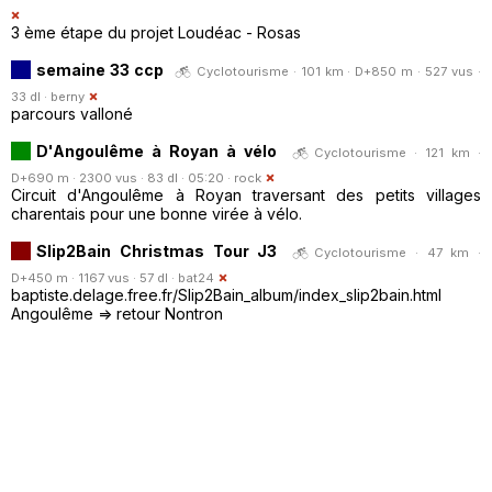
3 ème étape du projet Loudéac - Rosas
semaine 33 ccp
Cyclotourisme · 101 km · D+850 m · 527 vus ·
33 dl ·
berny
parcours valloné
D'Angoulême à Royan à vélo
Cyclotourisme · 121 km ·
D+690 m · 2300 vus · 83 dl · 05:20 ·
rock
Circuit d'Angoulême à Royan traversant des petits villages
charentais pour une bonne virée à vélo.
Slip2Bain Christmas Tour J3
Cyclotourisme · 47 km ·
D+450 m · 1167 vus · 57 dl ·
bat24
baptiste.delage.free.fr/Slip2Bain_album/index_slip2bain.html
Angoulême => retour Nontron