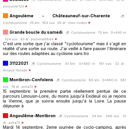
smounier123
Angoulème - Châteauneuf-sur-Charente
Cyclotourisme · 25 km · 164 vus · 56 dl ·
mes-codes
Grande boucle du samedi
Cyclotourisme · 70 km · D+440 m
· 324 vus · 43 dl ·
pommiert844
C'est une sortie que j'ai classé "cyclotourisme" mais il s'agit en
réalité d'une sortie sur route. J'ai veillé à faire passer l'itinéraire
sur des routes adaptées au cyclisme sans tro
31122021
Cyclotourisme · 61 km · D+580 m · 181 vus · 22 dl ·
Arnaud.Terrade
Montbron-Confolens
Cyclotourisme · 86 km · D+880 m · 581
vus · 74 dl ·
acha72
15 septembre: la première partie réellement pentue de ce
parcours Limousin-Loire, du moins jusqu'à Exideuil où je rejoins
la Vienne, que je suivrai ensuite jusqu'à la Loire. La pause
déjeuner à
Angoulême-Montbron
Cyclotourisme · 34 km · 269 vus · 31
dl ·
acha72
Mardi 14 septembre, 2eme journée de cyclo-camping, après