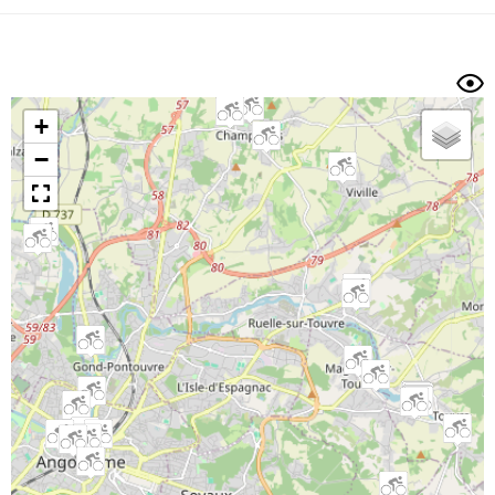
Dénivelé min/max
Auteur
Dossier
et
sous-dossiers
+
Trier par
−
Horodatage
Photos