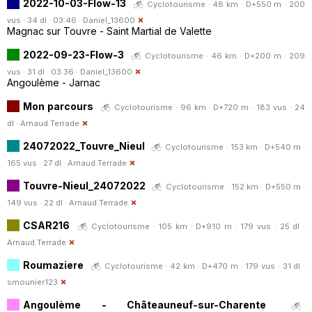
2022-10-03-Flow-13
Cyclotourisme · 48 km · D+550 m · 200
vus · 34 dl · 03:46 ·
Daniel_13600
Magnac sur Touvre - Saint Martial de Valette
2022-09-23-Flow-3
Cyclotourisme · 46 km · D+200 m · 209
vus · 31 dl · 03:36 ·
Daniel_13600
Angoulème - Jarnac
Mon parcours
Cyclotourisme · 96 km · D+720 m · 183 vus · 24
dl ·
Arnaud.Terrade
24072022_Touvre_Nieul
Cyclotourisme · 153 km · D+540 m ·
165 vus · 27 dl ·
Arnaud.Terrade
Touvre-Nieul_24072022
Cyclotourisme · 152 km · D+550 m ·
149 vus · 22 dl ·
Arnaud.Terrade
CSAR216
Cyclotourisme · 105 km · D+910 m · 179 vus · 25 dl ·
Arnaud.Terrade
Roumaziere
Cyclotourisme · 42 km · D+470 m · 179 vus · 31 dl ·
smounier123
Angoulème - Châteauneuf-sur-Charente