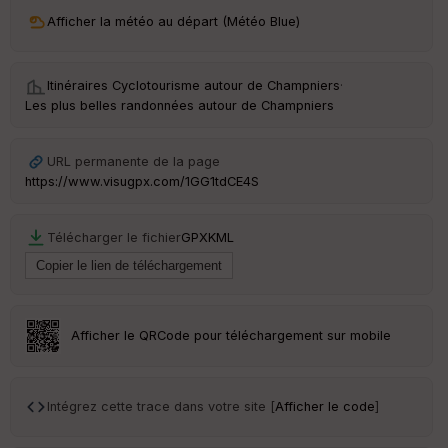
ri
v
Afficher la météo au départ (Météo Blue)
é
e
Itinéraires Cyclotourisme autour de
Champniers
·
C
Les plus belles randonnées autour de Champniers
ou
le
ur
URL permanente de la page
https://www.visugpx.com/1GG1tdCE4S
Télécharger le fichier
GPX
KML
Ep
ai
ss
eu
r
Afficher le QRCode pour téléchargement sur mobile
Tr
an
sp
Intégrez cette trace dans votre site [
Afficher le code
]
ar
en