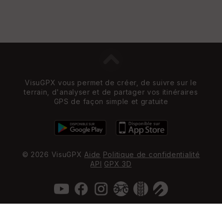
VisuGPX vous permet de créer, de suivre sur le
terrain, d'analyser et de partager vos itinéraires
GPS de façon simple et gratuite
© 2026 VisuGPX
Aide
Politique de confidentialité
API
GPX 3D