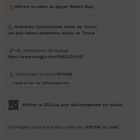
ri
v
Afficher la météo au départ (Météo Blue)
é
e
Itinéraires Cyclotourisme autour de
Touvre
·
C
Les plus belles randonnées autour de Touvre
ou
le
ur
URL permanente de la page
https://www.visugpx.com/R8E2VZxUH2
Télécharger le fichier
GPX
KML
Ep
ai
ss
eu
r
Afficher le QRCode pour téléchargement sur mobile
Tr
an
sp
Intégrez cette trace dans votre site [
Afficher le code
]
ar
en