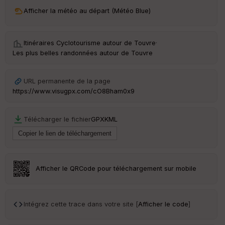
ri
v
Afficher la météo au départ (Météo Blue)
é
e
Itinéraires Cyclotourisme autour de
Touvre
·
C
Les plus belles randonnées autour de Touvre
ou
le
ur
URL permanente de la page
https://www.visugpx.com/cO8Bham0x9
Télécharger le fichier
GPX
KML
Ep
ai
ss
eu
r
Afficher le QRCode pour téléchargement sur mobile
Tr
an
sp
Intégrez cette trace dans votre site [
Afficher le code
]
ar
en